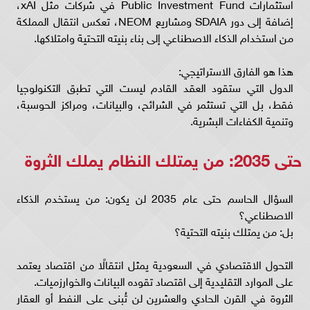
استثمارات Public Investment Fund في شركات مثل xAI،
إضافة إلى دور SDAIA ومشاريع NEOM، تعكس انتقال المملكة
من استخدام الذكاء الاصطناعي إلى بناء بنيته التحتية وامتلاكها.
هذا هو الفارق الاستراتيجي:
الدول التي ستقود العقد القادم ليست التي تطبق التكنولوجيا
فقط، بل التي تستثمر في الشرائح، والبيانات، ومراكز الحوسبة،
وتنمية الكفاءات البشرية.
حتى 2035: من يمتلك النظام يملك الثروة
السؤال الحاسم حتى عام 2035 لن يكون: من يستخدم الذكاء
الاصطناعي؟
بل: من يمتلك بنيته التحتية؟
التحول الاقتصادي في السعودية يمثل انتقالًا من اقتصاد يعتمد
على الموارد التقليدية إلى اقتصاد تقوده البيانات والخوارزميات.
الثروة في القرن الحادي والعشرين لن تُبنى على النفط أو العقار