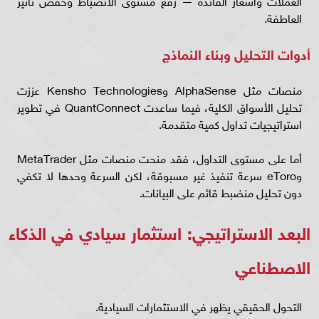
العملات وأسعار الفائدة — رفع مستوى الانضباط وخفّض تأثير
العاطفة.
أدوات التحليل وبناء النماذج
منصات مثل AlphaSense وKensho Technologies عززت
تحليل الأسواق الكلية، فيما ساعدت QuantConnect في تطوير
استراتيجيات تداول كمية متقدمة.
أما على مستوى التداول، فقد منحت منصات مثل MetaTrader
وeToro سرعة تنفيذ غير مسبوقة، لكن السرعة وحدها لا تكفي
دون تحليل منضبط قائم على البيانات.
البعد الاستراتيجي: استثمار سيادي في الذكاء
الاصطناعي
التحول الحقيقي يظهر في الاستثمارات السيادية.