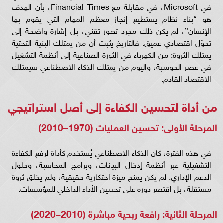
في Microsoft، في مقابلة مع Financial Times، بأن الهدف
هو “بناء نظام يستطيع إنجاز معظم المهام التي يقوم بها
الإنسان”، لم يكن ذلك مجرد تطور تقني، بل إشارة واضحة إلى
تحوّل اقتصادي عميق. فالتاريخ يثبت أن من يمتلك البنية التحتية
يمتلك الثروة: من الكهرباء في الثورة الصناعية إلى أنظمة التشغيل
في عصر الحوسبة، واليوم من يمتلك الذكاء الاصطناعي سيمتلك
الاقتصاد القادم.
من أداة لتحسين الكفاءة إلى أصل استراتيجي
المرحلة الأولى: تحسين العمليات (1970–2010)
في هذه الفترة، كان الذكاء الاصطناعي يُستخدم كأداة لرفع الكفاءة
التشغيلية عبر أنظمة إدخال البيانات، وبرامج المحاسبة، وحلول
الدعم الإداري. لم يكن يمنح ميزة احتكارية حقيقية، ولم يخلق ثروة
مستقلة، بل اقتصر دوره على تحسين الأداء الداخلي للمؤسسات.
المرحلة الثانية: رافعة ربحية مباشرة (2010–2020)