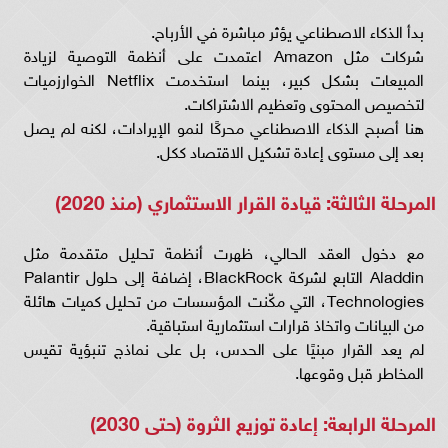
بدأ الذكاء الاصطناعي يؤثر مباشرة في الأرباح.
شركات مثل Amazon اعتمدت على أنظمة التوصية لزيادة
المبيعات بشكل كبير، بينما استخدمت Netflix الخوارزميات
لتخصيص المحتوى وتعظيم الاشتراكات.
هنا أصبح الذكاء الاصطناعي محركًا لنمو الإيرادات، لكنه لم يصل
بعد إلى مستوى إعادة تشكيل الاقتصاد ككل.
المرحلة الثالثة: قيادة القرار الاستثماري (منذ 2020)
مع دخول العقد الحالي، ظهرت أنظمة تحليل متقدمة مثل
Aladdin التابع لشركة BlackRock، إضافة إلى حلول Palantir
Technologies، التي مكّنت المؤسسات من تحليل كميات هائلة
من البيانات واتخاذ قرارات استثمارية استباقية.
لم يعد القرار مبنيًا على الحدس، بل على نماذج تنبؤية تقيس
المخاطر قبل وقوعها.
المرحلة الرابعة: إعادة توزيع الثروة (حتى 2030)