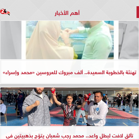
أهم الأخبار
تهنئة بالخطوبة السعيدة.. ألف مبروك للعروسين «محمد وإسراء»
تألق لافت لبطل واعد.. محمد رجب شعبان يتوّج بذهبيتين في