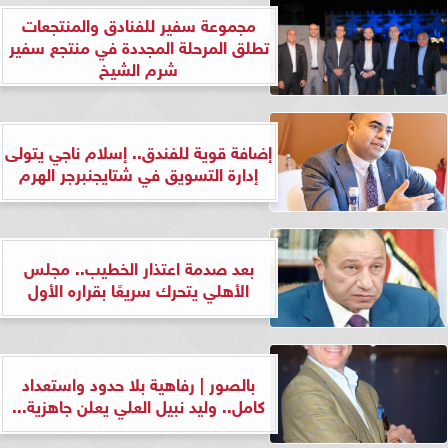
مجموعة سفير للفنادق والمنتجعات
تطلق المرحلة المجددة في منتجع سفير
شرم الشيخ
إضافة قوية للفندق.. إسلام ناجي يتولى
إدارة التسويق في شتايجنبرجر الهرم
بعد صدمة اعتذار الخطيب.. مجلس
الأهلي يتحرك سريعًا بقراره الأول
بالصور | رفاهية بلا حدود واستعداد
كامل.. وليد نبيل العلي يعلن جاهزية...