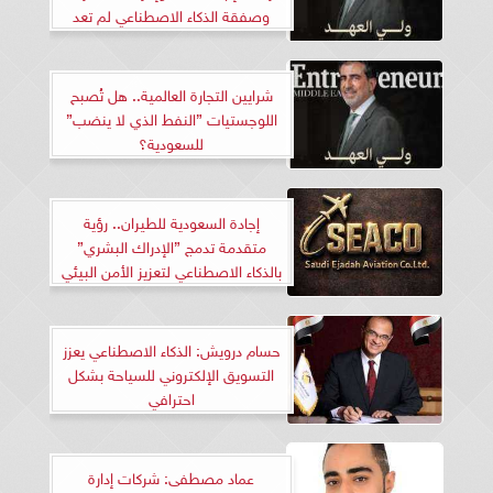
وصفقة الذكاء الاصطناعي لم تعد
محصنة
شرايين التجارة العالمية.. هل تُصبح
اللوجستيات ”النفط الذي لا ينضب”
للسعودية؟
إجادة السعودية للطيران.. رؤية
متقدمة تدمج ”الإدراك البشري”
بالذكاء الاصطناعي لتعزيز الأمن البيئي
والغذائي في المملكة
حسام درويش: الذكاء الاصطناعي يعزز
التسويق الإلكتروني للسياحة بشكل
احترافي
عماد مصطفى: شركات إدارة