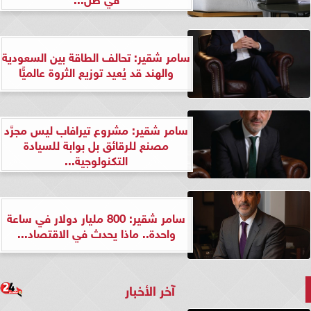
سامر شقير: تحالف الطاقة بين السعودية
والهند قد يُعيد توزيع الثروة عالميًّا
سامر شقير: مشروع تيرافاب ليس مجرَّد
مصنع للرقائق بل بوابة للسيادة
التكنولوجية...
سامر شقير: 800 مليار دولار في ساعة
واحدة.. ماذا يحدث في الاقتصاد...
آخر الأخبار