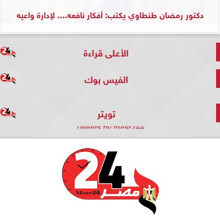
دكتور رمضان طنطاوي يكتب: أفكار نافعه.... لإدارة واعيه
الأعلى قراءة
الفيس بوك
تويتر
Tweets by mesr244