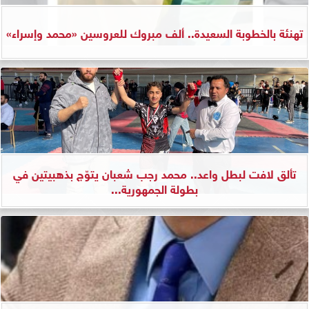
تهنئة بالخطوبة السعيدة.. ألف مبروك للعروسين «محمد وإسراء»
تألق لافت لبطل واعد.. محمد رجب شعبان يتوّج بذهبيتين في
بطولة الجمهورية...