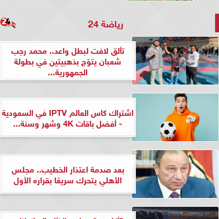
رياضة 24
تألق لافت لبطل واعد.. محمد رجب
شعبان يتوّج بذهبيتين في بطولة
الجمهورية...
اشتراك كاس العالم IPTV في السعودية
- أفضل باقات 4K وشهر وسنة...
بعد صدمة اعتذار الخطيب.. مجلس
الأهلي يتحرك سريعًا بقراره الأول