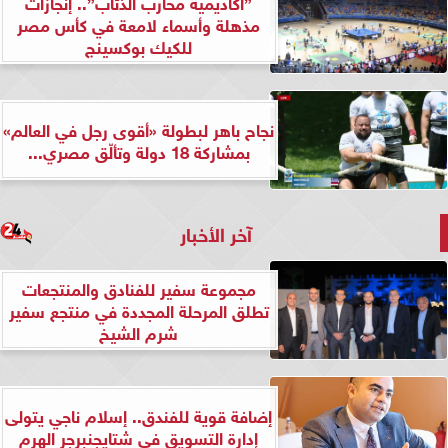
”أكاديمية محارب الذئاب”.. إنجازات
مذهلة وأسماء لامعة في كأس مصر
للكيك بوكسينج
نجاح باهر لبطولة «أقوى رجل في العالم»
بمشاركة 18 دولة وتألّق مصري...
آخر الأخبار
مجموعة سفير للفنادق والمنتجعات
تطلق المرحلة المجددة في منتجع سفير
شرم الشيخ
إضافة قوية للفندق.. إسلام ناجي يتولى
إدارة التسويق في شتايجنبرجر الهرم