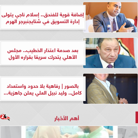
إضافة قوية للفندق.. إسلام ناجي يتولى
إدارة التسويق في شتايجنبرجر الهرم
بعد صدمة اعتذار الخطيب.. مجلس
الأهلي يتحرك سريعًا بقراره الأول
بالصور | رفاهية بلا حدود واستعداد
كامل.. وليد نبيل العلي يعلن جاهزية...
أهم الأخبار