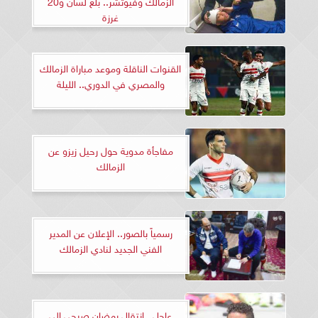
الزمالك وفيوتشر.. بلع لسان و20
غرزة
القنوات الناقلة وموعد مباراة الزمالك
والمصري في الدوري.. الليلة
مفاجأة مدوية حول رحيل زيزو عن
الزمالك
رسمياً بالصور.. الإعلان عن المدير
الفني الجديد لنادي الزمالك
عاجل.. انتقال رمضان صبحي إلى