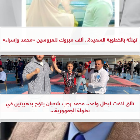
تهنئة بالخطوبة السعيدة.. ألف مبروك للعروسين «محمد وإسراء»
تألق لافت لبطل واعد.. محمد رجب شعبان يتوّج بذهبيتين في
بطولة الجمهورية...