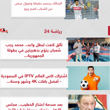
الزمالك يحسم حقيقة وصول عرض
من الشباب لضم زيزو
رياضة 24
تألق لافت لبطل واعد.. محمد رجب
شعبان يتوّج بذهبيتين في بطولة
الجمهورية...
اشتراك كاس العالم IPTV في السعودية
- أفضل باقات 4K وشهر وسنة...
بعد صدمة اعتذار الخطيب.. مجلس
الأهلي يتحرك سريعًا بقراره الأول