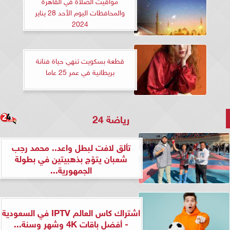
مواقيت الصلاة في القاهرة
والمحافظات اليوم الأحد 28 يناير
2024
قطعة بسكويت تنهي حياة فنانة
بريطانية في عمر 25 عاما
رياضة 24
تألق لافت لبطل واعد.. محمد رجب
شعبان يتوّج بذهبيتين في بطولة
الجمهورية...
اشتراك كاس العالم IPTV في السعودية
- أفضل باقات 4K وشهر وسنة...