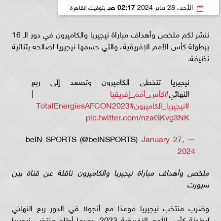
الأحد، 28 يناير 2024
02:17 صـ
بتوقيت القاهرة
ننشر لكم ملخص وأهداف مباراة نيجيريا والكاميرون في دور الـ 16
ببطولة كأس الأمم الإفريقية، والتي حسمها نيجيريا لصالحه بثنائية
نظيفة.
نيجيريا تتخطى الكاميرون وتصعد إلى ربع
النهائي
#كأس_أمم_إفريقيا
|
#نيجيريا_الكاميرون
#TotalEnergiesAFCON2023
pic.twitter.com/nzaGKvg3NK
January 27,
— beIN SPORTS (@beINSPORTS)
2024
ملخص وأهداف مباراة نيجيريا والكاميرون ناقلة عن قناة بين
سبورت
وضرب منتخب نيجيريا موعدًا مع أنجولا في الدور ربع النهائي
لبطولة كأس الأمم الإفريقية 2023، بعدما أطاح منتخب نيجيريا