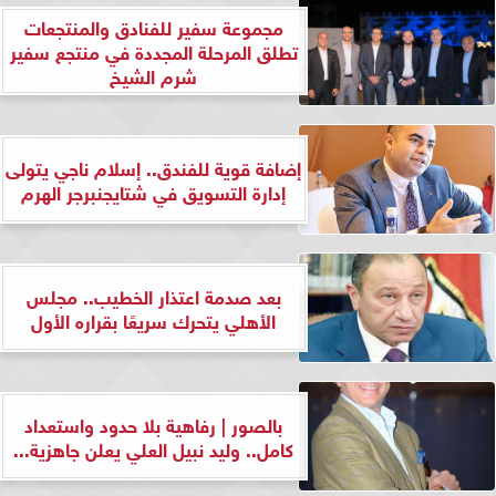
مجموعة سفير للفنادق والمنتجعات
تطلق المرحلة المجددة في منتجع سفير
شرم الشيخ
إضافة قوية للفندق.. إسلام ناجي يتولى
إدارة التسويق في شتايجنبرجر الهرم
بعد صدمة اعتذار الخطيب.. مجلس
الأهلي يتحرك سريعًا بقراره الأول
بالصور | رفاهية بلا حدود واستعداد
كامل.. وليد نبيل العلي يعلن جاهزية...