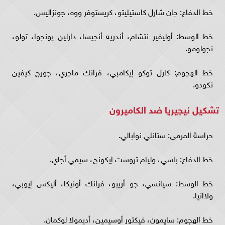
خط الدفاع: جان شارل كاستيليتو، كريستوفر ووه، جونزاليس.
خط الوسط: أوليفير نتشام، أندريه أنجيسا، دارلين يونجوا، تولو،
نجولومو.
خط الهجوم: كارل توكو إيكامبي، فرانك ماجري، جورج كيفين
نكودو.
تشكيل نيجيريا ضد الكاميرون
حراسة المرمى: ستانلي نوابالي.
خط الدفاع: باسي، وليام تروست إيكونج، سيمي أجاي.
خط الوسط: سيانسي، جو أريبو، فرانك أونيكا، أليكس إيوبي،
ولاانيا.
خط الهجوم: سايمون، فيكتور أوسيمين، أديمولا لوكمان.