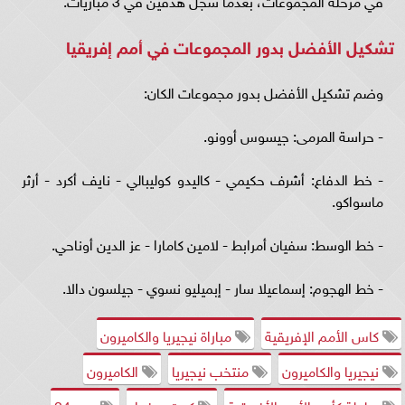
في مرحلة المجموعات، بعدما سجل هدفين في 3 مباريات.
تشكيل الأفضل بدور المجموعات في أمم إفريقيا
وضم تشكيل الأفضل بدور مجموعات الكان:
- حراسة المرمى: جيسوس أوونو.
- خط الدفاع: أشرف حكيمي - كاليدو كوليبالي - نايف أكرد - أرثر
ماسواكو.
- خط الوسط: سفيان أمرابط - لامين كامارا - عز الدين أوناحي.
- خط الهجوم: إسماعيلا سار - إبميليو نسوي - جيلسون دالا.
كاس الأمم الإفريقية
مباراة نيجيريا والكاميرون
نيجيريا والكاميرون
منتخب نيجيريا
الكاميرون