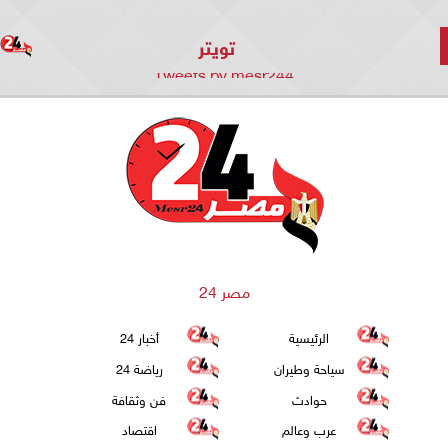
تويتر
Tweets by mesr244
مصر 24
الرئيسية
أخبار 24
سياحة وطيران
رياضة 24
حوادث
فن وثقافة
عرب وعالم
اقتصاد