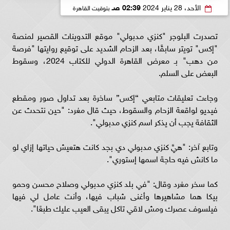
الأحد، 28 يناير 2024
02:39 صـ
بتوقيت القاهرة
تصدرت البلوجر "كنزي مدبولي" موقع التدوينات القصير لمنصة
"إكس" تويتر سابقًا، بعد الزحام الشديد على توقيع روايتها "فرصة
من دهب" بـ معرض القاهرة الدولي للكتاب 2024، وسقوط
البعض على السلم.
وجاءت تعليقات متابعي “إكس” ساخرة بعد تداول صور ومقطع
فيديو لواقعة الزحام والسقوط، حيث قال مغرد: "حين نتحدث عن
الثقافة يجب أن يذكر اسم كنزي مدبولي".
وتابع آخر: "هيَّ كنزي مدبولي دي بجد كانت هتعيش حياتها إزاي لو
ما كانش فيه حاجة اسمها إستوري".
كما سخر مغرد وقال: "في بلد كنزي مدبولي وصلاح محسن وحمو
بيكا هما مشاهيرها وأغنى شباب فيها، وأنت عامل لي فيها
فيلسوف عصرك ومش لاقي تاكل يبقى العيب عليك طبعًا".