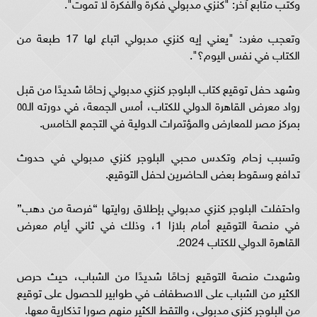
وكتب متابع آخر: "كنزي مدبولي فكرة والفكرة لا تموت".
وتعجب مغرد: "يعني إيه كنزي مدبولي اتباع لها 17 طبعة من
الكتاب في نفس اليوم؟".
وشهد حفل توقيع كتاب البلوجر كنزي مدبولي زحامًا شديدًا من قبل
رواد معرض القاهرة الدولي للكتاب، أمس الجمعة، في دورته الـ٥٥
بمركز مصر للمعارض والمؤتمرات الدولية في التجمع الخامس.
وتسبب زحام وتكدس محبي البلوجر كنزي مدبولي في حدوث
تدافع وسقوط بعض الحاضرين لحفل التوقيع.
واحتفلت البلوجر كنزي مدبولي بإطلاق روايتها “فرصة من دهب”
في منصة التوقيع أمام بلازا 1، وذلك في ثاني أيام معرض
القاهرة الدولي للكتاب 2024.
وشهدت منصة التوقيع زحامًا شديدًا من الشباب، حيث حرص
الكثير من الشباب على الاصطفاف في طوابير للحصول على توقيع
من البلوجر كنزي مدبولي، والتقط الكثير منهم صورا تذكارية معها.