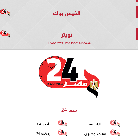
الفيس بوك
تويتر
Tweets by mesr244
مصر 24
الرئيسية
أخبار 24
سياحة وطيران
رياضة 24