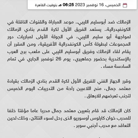
الخميس، 16 نوفمبر 2023
06:25 مـ
بتوقيت القاهرة
الزمالك ضد أبوسليم الليبي.. موعد المباراة والقنوات الناقلة في
الكونفيدرالية.. يستعد الفريق الأول لكرة القدم بنادي الزمالك
لمواجهة أبو سليم الليبي، في الجولة الأولى لمباريات دور
المجموعات لبطولة كأس الكونفدرالية الأفريقية، ومن المقرر أن
يقام لقاء الزمالك وفريق أبوسليم الليبي على ملعب برج العرب
بالإسكندرية بحضور جماهيري، يوم 26 نوفمبر الجاري في تمام
السادسة مساء .
وقرر الجهاز الفني للفريق الأول لكرة القدم بنادي الزمالك بقيادة
معتمد جمال، منح اللاعبين راحة من التدريبات اليوم الخميس
لتجنب تعرضهم للارهاق .
كان الزمالك قد قام بتعيين معتمد جمال مدربا عاما مؤقتا خلفا
للمدرب خوان كارلوس أوسوريو الذى رحل لسوء النتائج، وذلك لحين
التعاقد مع مدرب أجنبي سوبر .