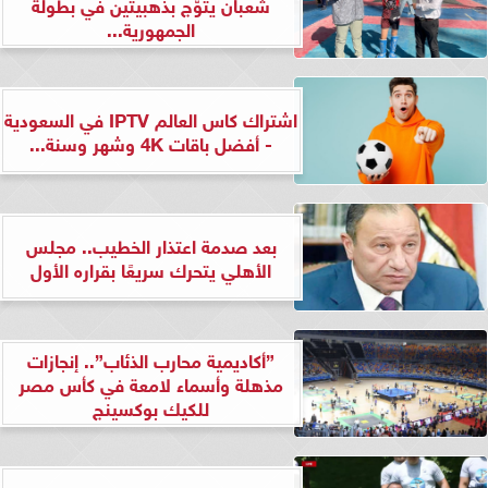
شعبان يتوّج بذهبيتين في بطولة
الجمهورية...
اشتراك كاس العالم IPTV في السعودية
- أفضل باقات 4K وشهر وسنة...
بعد صدمة اعتذار الخطيب.. مجلس
الأهلي يتحرك سريعًا بقراره الأول
”أكاديمية محارب الذئاب”.. إنجازات
مذهلة وأسماء لامعة في كأس مصر
للكيك بوكسينج