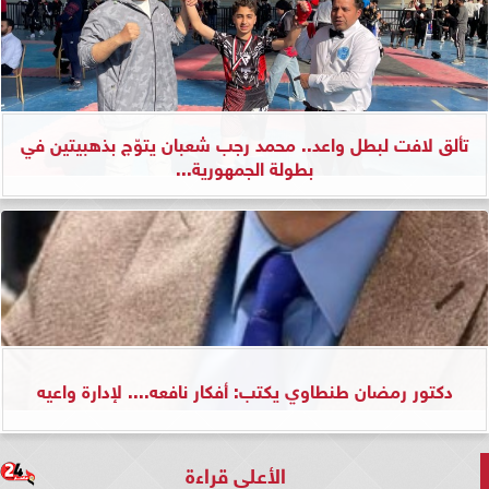
تألق لافت لبطل واعد.. محمد رجب شعبان يتوّج بذهبيتين في
بطولة الجمهورية...
دكتور رمضان طنطاوي يكتب: أفكار نافعه.... لإدارة واعيه
الأعلى قراءة