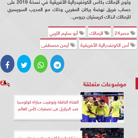
وتوج الزمالك بكأس الكونفيدرالية الأفريقية في نسخة 2019 على
حساب فريق نهضة بركان المغربي وذلك مع المدرب السويسري
للزمالك انذاك كريستيان جروس .
مصر24
الزمالك
أبو سليم الليبي
أس الكونفدرالية الأفريقية
أيمن مصطفى
موضوعات متعلقة
القناة الناقلة وتوقيت مباراة كولومبيا
ضد البرازيل فى تصفيات كأس العالم
مشاهدة مباراة مصر ضد جيبوتي بث