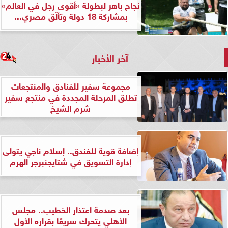
نجاح باهر لبطولة «أقوى رجل في العالم»
بمشاركة 18 دولة وتألّق مصري...
آخر الأخبار
مجموعة سفير للفنادق والمنتجعات
تطلق المرحلة المجددة في منتجع سفير
شرم الشيخ
إضافة قوية للفندق.. إسلام ناجي يتولى
إدارة التسويق في شتايجنبرجر الهرم
بعد صدمة اعتذار الخطيب.. مجلس
الأهلي يتحرك سريعًا بقراره الأول