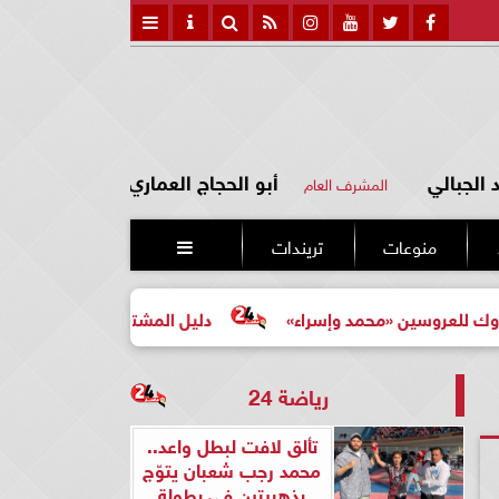
الجبالي
أبو الحجاج العماري
المشرف العام
منوعات
تريندات

ن «محمد وإسراء»
دليل المشتري لأول مرة لاختيار مشروع عق
رياضة 24
تألق لافت لبطل واعد..
محمد رجب شعبان يتوّج
بذهبيتين في بطولة