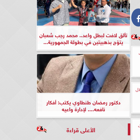
تألق لافت لبطل واعد.. محمد رجب شعبان
يتوّج بذهبيتين في بطولة الجمهورية...
ال
دكتور رمضان طنطاوي يكتب: أفكار
نافعه.... لإدارة واعيه
ة 132 بث
الأعلى قراءة