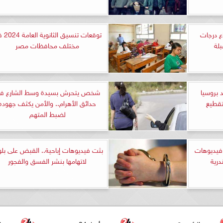
اع درجات
توقعات تنسيق ا
بلة
مختلف محافظات مصر
د بروسيا
شخص يتحرش بسيدة وسط الشارع ف
تقطيع
حدائق الأهرام.. والأمن يكثف جهوده
لضبط المتهم
فيديوهات
بثت فيديوهات إباحية.. القبض على بلو
درية
لاتهامها بنشر الفسق والفجور