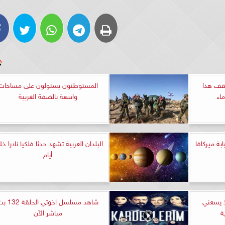
وقف هذا
المستوطنون يستولون على مساحات
اء
واسعة بالضفة الغربية
بة ميركافا
البلدان العربية تشهد حدثا فلكيا نادرا خل
أيام
ا يسعني
شاهد مسلسل اخوتي الحلق
مباشر الآن