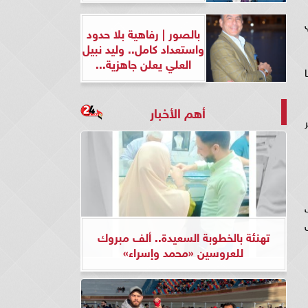
بالصور | رفاهية بلا حدود
واستعداد كامل.. وليد نبيل
العلي يعلن جاهزية...
أهم الأخبار
تهنئة بالخطوبة السعيدة.. ألف مبروك
للعروسين «محمد وإسراء»