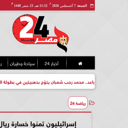
مـ
هـ
الجمعة
7
أغسطس
2026
11:52 صـ
23
صفر
1448
أخبار 24
سياحة وطيران
ري
بطل واعد.. محمد رجب شعبان يتوّج بذهبيتين في بطولة الجمهورية لل
رياضة 24
إسرائيليون تمنوا خسارة ريا