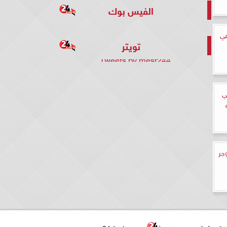
الفيس بوك
لثانوية العامة 2024 في
تويتر
Tweets by mesr244
ي
جر