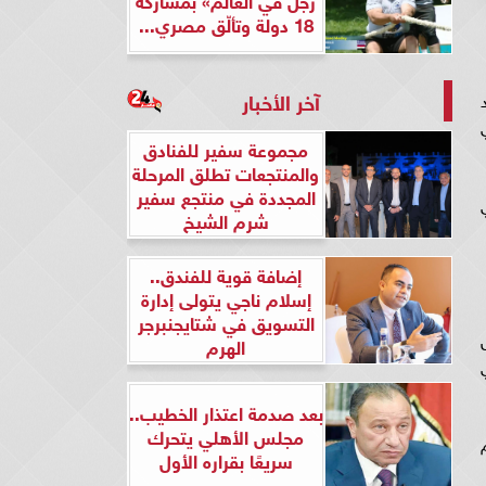
18 دولة وتألّق مصري...
آخر الأخبار
مجموعة سفير للفنادق
والمنتجعات تطلق المرحلة
المجددة في منتجع سفير
شرم الشيخ
إضافة قوية للفندق..
إسلام ناجي يتولى إدارة
التسويق في شتايجنبرجر
الهرم
بعد صدمة اعتذار الخطيب..
مجلس الأهلي يتحرك
سريعًا بقراره الأول