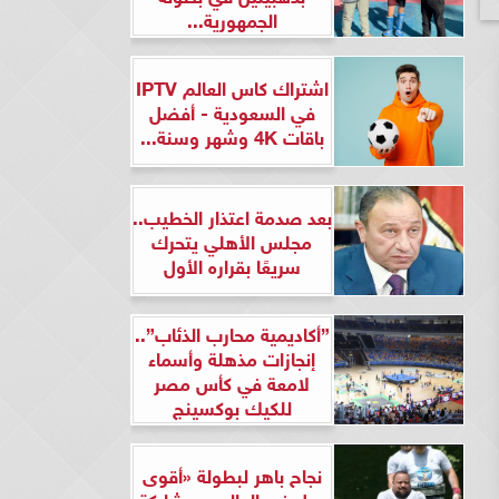
الجمهورية...
اشتراك كاس العالم IPTV
في السعودية - أفضل
باقات 4K وشهر وسنة...
بعد صدمة اعتذار الخطيب..
مجلس الأهلي يتحرك
سريعًا بقراره الأول
”أكاديمية محارب الذئاب”..
إنجازات مذهلة وأسماء
لامعة في كأس مصر
للكيك بوكسينج
نجاح باهر لبطولة «أقوى
رجل في العالم» بمشاركة