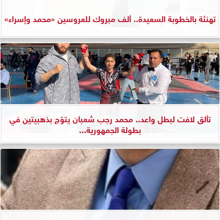
تهنئة بالخطوبة السعيدة.. ألف مبروك للعروسين «محمد وإسراء»
تألق لافت لبطل واعد.. محمد رجب شعبان يتوّج بذهبيتين في
بطولة الجمهورية...