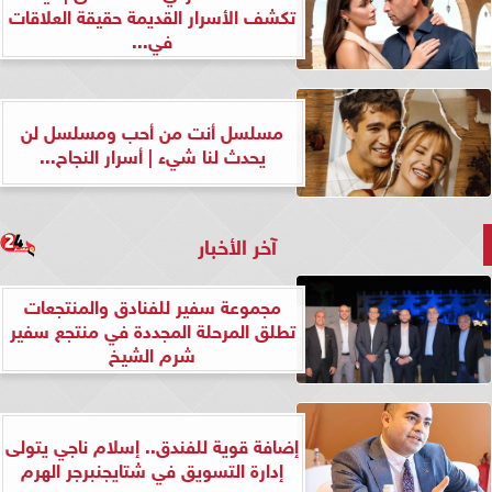
تكشف الأسرار القديمة حقيقة العلاقات
في...
مسلسل أنت من أحب ومسلسل لن
يحدث لنا شيء | أسرار النجاح...
آخر الأخبار
مجموعة سفير للفنادق والمنتجعات
تطلق المرحلة المجددة في منتجع سفير
شرم الشيخ
إضافة قوية للفندق.. إسلام ناجي يتولى
إدارة التسويق في شتايجنبرجر الهرم