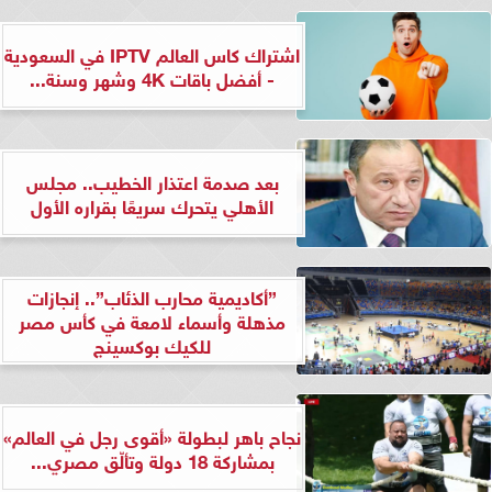
اشتراك كاس العالم IPTV في السعودية
- أفضل باقات 4K وشهر وسنة...
بعد صدمة اعتذار الخطيب.. مجلس
الأهلي يتحرك سريعًا بقراره الأول
”أكاديمية محارب الذئاب”.. إنجازات
مذهلة وأسماء لامعة في كأس مصر
للكيك بوكسينج
نجاح باهر لبطولة «أقوى رجل في العالم»
بمشاركة 18 دولة وتألّق مصري...