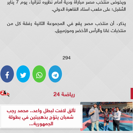
ويخوض منتخب مصر مباراة ودية أمام نظيره تنزانيا، يوم 7 يناير
المُقبل؛ على ملعب استاد القاهرة الدولي.
يذكر، أن منتخب مصر يقع في المجموعة الثانية رفقة كل من
منتخبات غانا والرأس الأخضر وموزمبيق.
294
رياضة 24
تألق لافت لبطل واعد.. محمد رجب
شعبان يتوّج بذهبيتين في بطولة
الجمهورية...