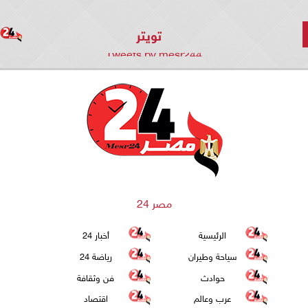
تويتر
Tweets by mesr244
مصر 24
الرئيسية
أخبار 24
سياحة وطيران
رياضة 24
حوادث
فن وثقافة
عرب وعالم
اقتصاد