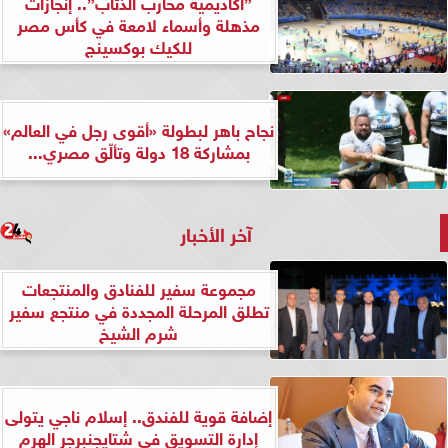
”أكاديمية محارب الذئاب”.. إنجازات
مذهلة وأسماء لامعة في كأس مصر
للكيك بوكسينج
نجاح باهر لبطولة «أقوى رجل في العالم»
بمشاركة 18 دولة وتألّق مصري...
آخر الأخبار
مجموعة سفير للفنادق والمنتجعات
تطلق المرحلة المجددة في منتجع سفير
شرم الشيخ
إضافة قوية للفندق.. إسلام ناجي يتولى
إدارة التسويق في شتايجنبرجر الهرم