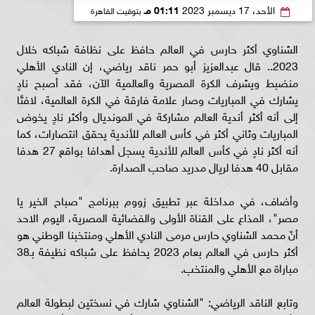
الأحد، 17 ديسمبر 2023
01:11 مـ
بتوقيت القاهرة
الشناوي أكثر حارس في العالم حافظ على نظافة شباكه خلال
2023.. قال عبدالعزيز أبو حمر ناقد رياضي، إن النادي الأهلي
منضبط ويشرف الكرة المصرية والعالمية الآن، فقد أصبح نادٍ
يشارك في المباريات وصار علامة فارقة في الكرة العالمية، لافتًا
إلى أنه أكثر أندية العالم مشاركة في المونديال وأكثر نادٍ يخوض
المباريات وثاني أكثر في كأس العالم للأندية يحقق انتصارات، كما
أنه أكثر نادٍ في كأس العالم للأندية يسجل أهدافا بواقع 27 هدفا
مقابل 40 هدفا لريال مدريد صاحب الصدارة.
وأضاف، في مداخلة عبر تطبيق زووم ببرنامج "صباح الخير يا
مصر"، المذاع على القناة الأولى والفضائية المصرية، اليوم الاحد
أنّ محمد الشناوي حارس مرمى النادي الأهلي ومنتخبنا الوطني هو
أكثر حارس في العالم بعام 2023 يحافظ على شباكه نظيفة بـ38
مباراة مع الأهلي والمنتخب.
وتابع الناقد الرياضي: "الشناوي شارك في نسختين لبطولة العالم