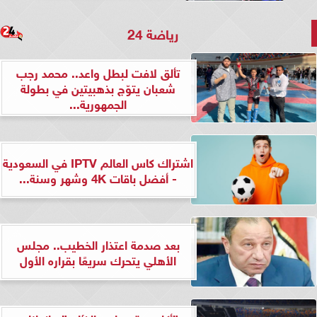
رياضة 24
تألق لافت لبطل واعد.. محمد رجب
شعبان يتوّج بذهبيتين في بطولة
الجمهورية...
اشتراك كاس العالم IPTV في السعودية
- أفضل باقات 4K وشهر وسنة...
بعد صدمة اعتذار الخطيب.. مجلس
الأهلي يتحرك سريعًا بقراره الأول