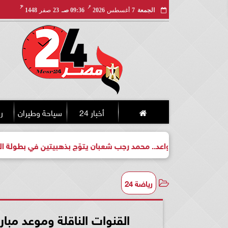
مـ
هـ
الجمعة
7
أغسطس
2026
09:36 صـ
23
صفر
1448
أخبار 24
سياحة وطيران
ري
طل واعد.. محمد رجب شعبان يتوّج بذهبيتين في بطولة الجمهورية للك
رياضة 24
القنوات الناقلة وموعد مب