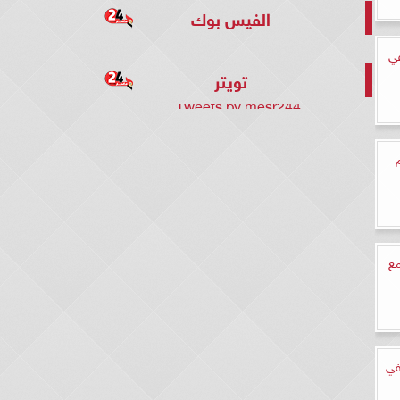
الفيس بوك
في
تويتر
Tweets by mesr244
ي مع
في