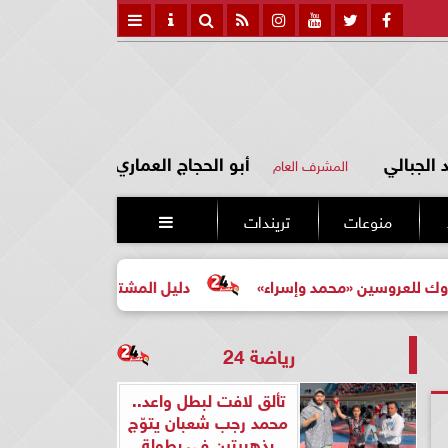
الجبالي
أبو الحجاج العماري
المشرف العام
منوعات
تريندات

 «محمد وإسراء»
دليل المشتري لأول مرة لاختيار مشروع عقا
رياضة 24
تألق لافت لبطل واعد..
محمد رجب شعبان يتوّج
بذهبيتين في بطولة