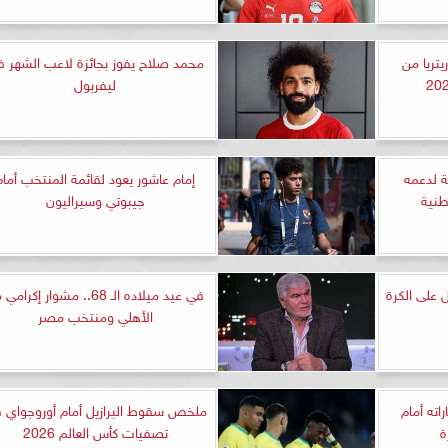
تريا من
محمد صلاح يفوز بجائزة لاعب الشهر 
ليفربول
ضة لدعمه
إمام عاشور يعود لقائمة المنتخب أمام
طنية
جيبوتي وسيراليون
 على الكرة
في عيد ميلاده الـ 68.. مشوار إكرام
الأهلي ومنتخب مصر
ته أمام
ملخص سقوط البرازيل أمام أوروجواي 
ة
تصفيات كأس العالم 2026