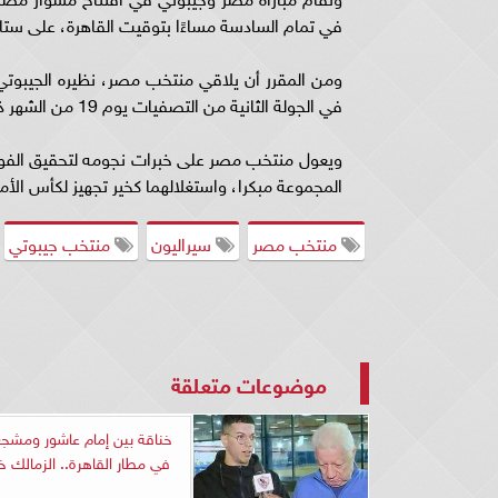
في تمام السادسة مساءًا بتوقيت القاهرة، على ستاد 
في الجولة الثانية من التصفيات يوم 19 من الشهر ذاته.
ويعول منتخب مصر على خبرات نجومه لتحقيق الفوز
المجموعة مبكرا، واستغلالهما كخير تجهيز لكأس الأمم ا
منتخب مصر
سيراليون
منتخب جيبوتي
موضوعات متعلقة
خناقة بين إمام عاشور ومشجع
في مطار القاهرة.. الزمالك خ