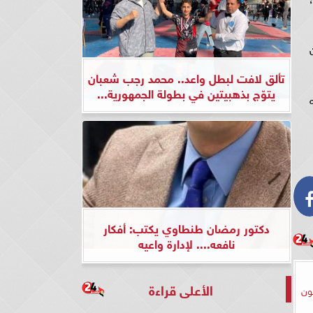
يون
تألق لافت لبطل واعد.. محمد رجب شعبان
يتوّج بذهبيتين في بطولة الجمهورية...
دكتور رمضان طنطاوي يكتب: أفكار
نافعه.... لإدارة واعيه
الأعلى قراءة
ون