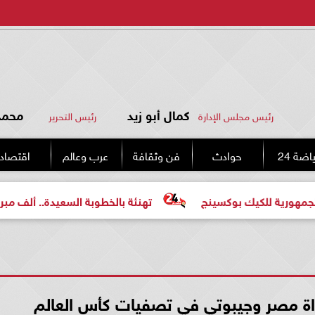
كمال أبو زيد
محمد 
رئيس مجلس الإدارة
رئيس التحرير
اضة 24
حوادث
فن وثقافة
عرب وعالم
اقتصاد
يك بوكسينج
تهنئة بالخطوبة السعيدة.. ألف مبروك للعروسين
اراة مصر وجيبوتي في تصفيات كأس العالم