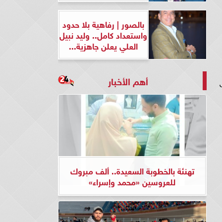
بالصور | رفاهية بلا حدود
واستعداد كامل.. وليد نبيل
العلي يعلن جاهزية...
أهم الأخبار
تهنئة بالخطوبة السعيدة.. ألف مبروك
للعروسين «محمد وإسراء»
 16 نوفمبر،