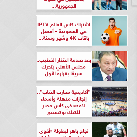
الجمهورية...
اشتراك كاس العالم IPTV
في السعودية - أفضل
باقات 4K وشهر وسنة...
بعد صدمة اعتذار الخطيب..
مجلس الأهلي يتحرك
سريعًا بقراره الأول
”أكاديمية محارب الذئاب”..
إنجازات مذهلة وأسماء
لامعة في كأس مصر
للكيك بوكسينج
نجاح باهر لبطولة «أقوى
رجل في العالم» بمشاركة