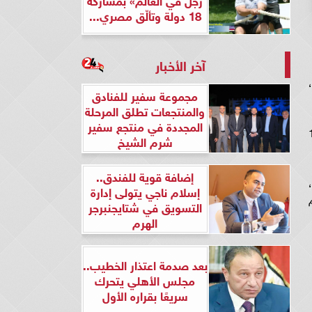
18 دولة وتألّق مصري...
آخر الأخبار
خب مصر لكرة القدم لخوض مواجهة قوية في افتتاح مشواره في التصفيات الإفريقية المؤهلة لكأس العالم 2026،
مجموعة سفير للفنادق
والمنتجعات تطلق المرحلة
المجددة في منتجع سفير
 نوفمبر المقبل، الذي سيبدأ يوم 13
شرم الشيخ
إضافة قوية للفندق..
إسلام ناجي يتولى إدارة
التسويق في شتايجنبرجر
الهرم
بعد صدمة اعتذار الخطيب..
مجلس الأهلي يتحرك
سريعًا بقراره الأول