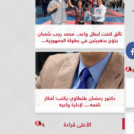
ق
تألق لافت لبطل واعد.. محمد رجب شعبان
يتوّج بذهبيتين في بطولة الجمهورية...
دكتور رمضان طنطاوي يكتب: أفكار
نافعه.... لإدارة واعيه
الأعلى قراءة