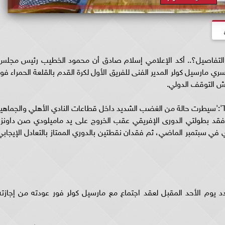
ا التفاصيل؟.. أكد الإعلامي إسلام صادق أن محمود الخطيب رئيس مجلس
ري مارسيل كولر المدير الفنى للفريق الأول لكرة القدم بالقلعة الحمراء فور
امش التوقف الدولي.
وقال صادق عبر برنامجه 'البريمو' على فضائية 'TeN':'سيطرت حالة من الغضب الشديد داخل قطاعات النادي الأهلي والجماهي
 فقد بطولتي الدورى الإفريقي عقب الخروج على يد ماميلودي صن داونز،
ري في سبتمبر الماضي، ثم فقدان نقطتين بالدوري الممتاز بالتعادل الإيجابي
يوم الأحد المقبل لعقد اجتماع مع مارسيل كولر فور عودته من إجازته