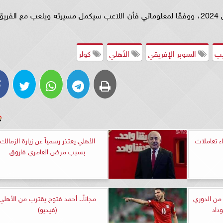
وأتم: 'القصة لازال لها فصول آخرى في شهر أبريل 2024، ووفقًا لمعلوماتي فأن اللاعب سيكمل مسيرته ويلعب مع الفري
يب
السوبر الإفريقي
الأهلي
كولر
ء تعاملات
الأهلي يعتذر رسمياً عن زيارة الزمالك
بسبب مرض العامري فاروق
من الدوري
مجاناً.. أحمد فتوح يقترب من الأهلي
داد
(فيديو)