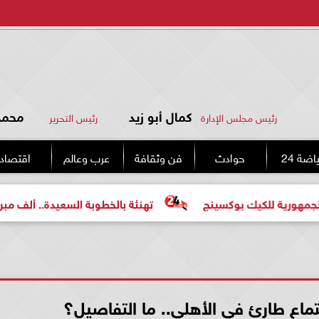
كمال أبو زيد
محمد 
رئيس مجلس الإدارة
رئيس التحرير
اضة 24
حوادث
فن وثقافة
عرب وعالم
اقتصاد
يك بوكسينج
تهنئة بالخطوبة السعيدة.. ألف مبروك للعروسين
ماع طارئ في الأهلي.. ما التفاصيل؟