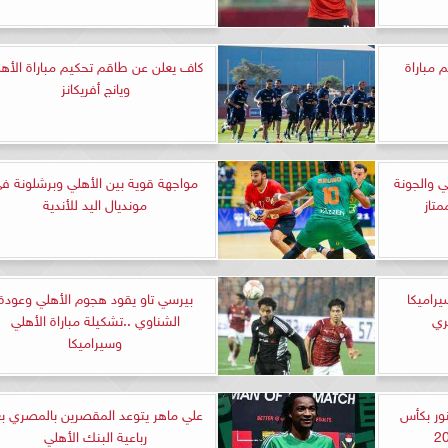
 مباراة
كاف يعلن عن طاقم تحكيم مباراة الأه
ويانج أفريكانز
ي والجونة
مواجهة قوية بين الأهلي وبرشلونة ف
متاز
مونديال اليد للأندية
يراميكا
بيرسي تاو يقود هجوم الأهلي وعودة
ري
الشناوي ..تشكيلة مباراة الأهلي
وسيراميكا
نور بكأس
علي ماهر يتوعد المقصرين بالمصري ب
رباعية البنك الأهلي