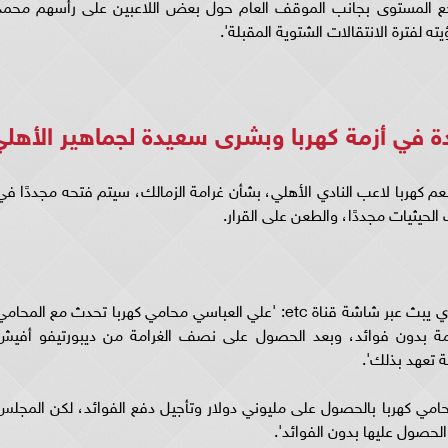
ع المستوى بجانب الموقف العام حول بعض اللاعبين على رأسهم محمد
لفترة الانتقالات الشتوية المقبلة'.
في أزمة كهربا وبشرى سعيدة لجماهير الأهل
م كهربا لاعب النادي الأهلي، بشأن غرامة الزمالك، سيتم فتحه مجددًا في
وقال في تصريحات عبر برنامج بوكس تو بوكس الذي يبث عبر شاشة قناة etc: 'علي العباسي محامي كهربا تحدث مع المحا
رامة بدون فوائد، وبعد الحصول على نصف الغرامة من ديبورتيفو أفيش
بة تعهد بذلك'.
ي كهربا بالحصول على مليوني دولار وتأجيل دفع الفوائد، لكن المجلس
لحصول عليها بدون الفوائد'.