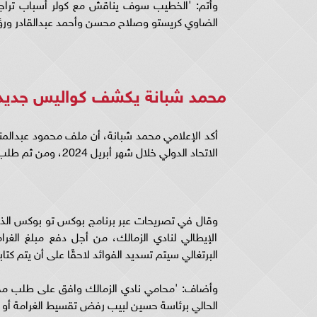
وأتم: 'الخطيب سوف يناقش مع كولر أسباب تراج
الضاوي كريستو وصلاح محسن وأحمد عبدالقادر ورؤيته 
محمد شبانة يكشف كواليس جديدة 
أكد الإعلامي محمد شبانة، أن ملف محمود عبدالمنع
الاتحاد الدولي خلال شهر أبريل 2024، ومن ثم طلب الحيثيات مجددًا، والطعن على القرار.
الإيطالي لنادي الزمالك، من أجل دفع مبلغ الغ
البرتغالي سيتم تسديد الفوائد لاحقًا على أن يتم كتا
وأضاف: 'محامي نادي الزمالك وافق على طلب محام
الحالي برئاسة حسين لبيب رفض تقسيط الغرامة أو ا