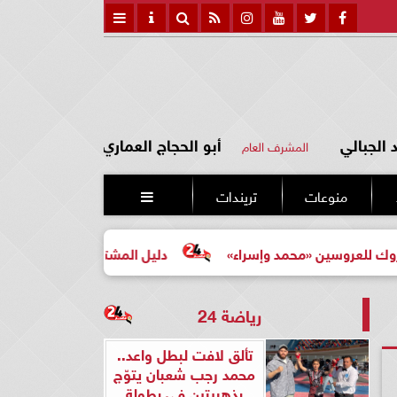
الجبالي
أبو الحجاج العماري
المشرف العام
منوعات
تريندات

 «محمد وإسراء»
دليل المشتري لأول مرة لاختيار مشروع عقا
رياضة 24
تألق لافت لبطل واعد..
محمد رجب شعبان يتوّج
بذهبيتين في بطولة