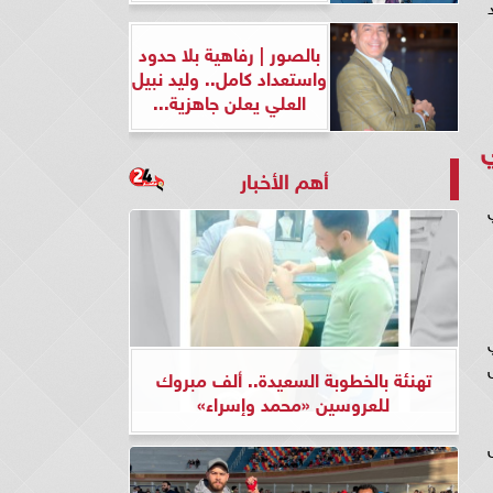
بالصور | رفاهية بلا حدود
واستعداد كامل.. وليد نبيل
العلي يعلن جاهزية...
ي
أهم الأخبار
مي
تهنئة بالخطوبة السعيدة.. ألف مبروك
للعروسين «محمد وإسراء»