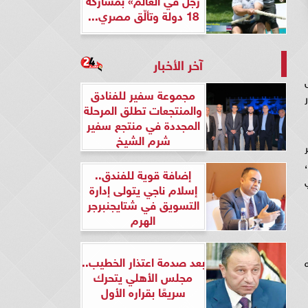
18 دولة وتألّق مصري...
آخر الأخبار
مجموعة سفير للفنادق
والمنتجعات تطلق المرحلة
المجددة في منتجع سفير
شرم الشيخ
ر
إضافة قوية للفندق..
إسلام ناجي يتولى إدارة
التسويق في شتايجنبرجر
الهرم
بعد صدمة اعتذار الخطيب..
مجلس الأهلي يتحرك
سريعًا بقراره الأول