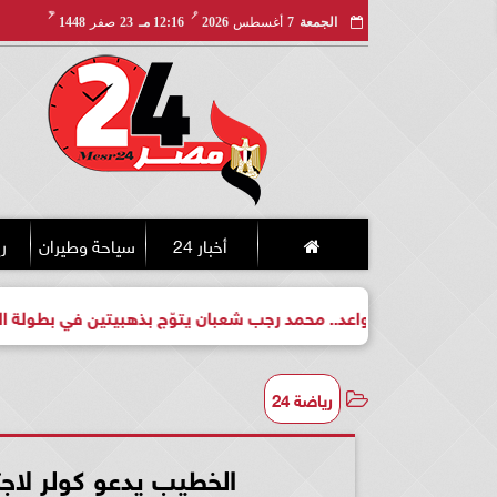
مـ
هـ
الجمعة
7
أغسطس
2026
12:16 مـ
23
صفر
1448
أخبار 24
سياحة وطيران
ري
طل واعد.. محمد رجب شعبان يتوّج بذهبيتين في بطولة الجمهورية للك
رياضة 24
الخطيب يدعو كولر لاجت