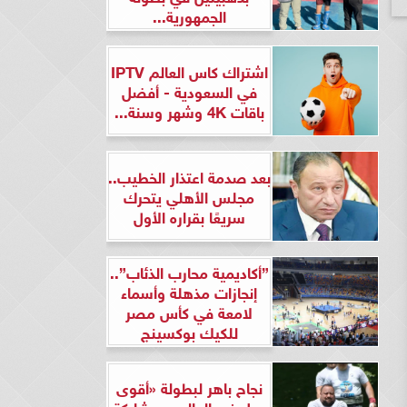
الجمهورية...
اشتراك كاس العالم IPTV
في السعودية - أفضل
باقات 4K وشهر وسنة...
بعد صدمة اعتذار الخطيب..
مجلس الأهلي يتحرك
سريعًا بقراره الأول
”أكاديمية محارب الذئاب”..
إنجازات مذهلة وأسماء
لامعة في كأس مصر
للكيك بوكسينج
نجاح باهر لبطولة «أقوى
رجل في العالم» بمشاركة