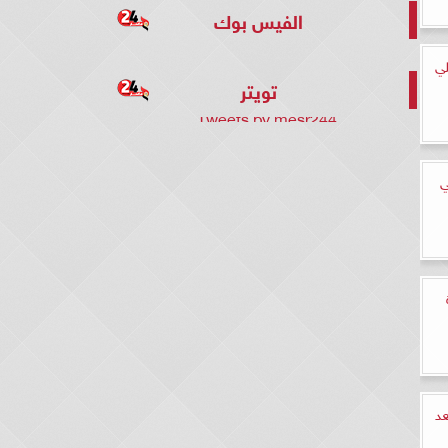
الفيس بوك
لي
تويتر
Tweets by mesr244
ي
عد