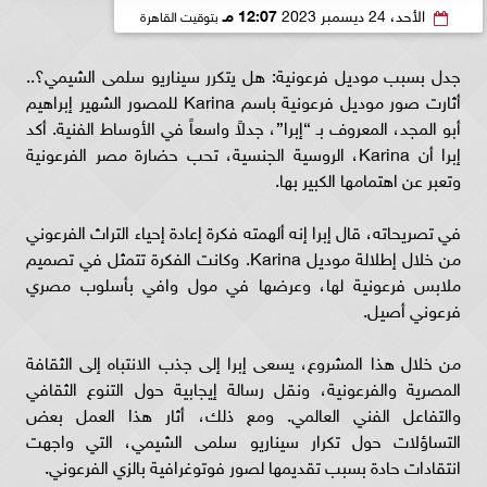
الأحد، 24 ديسمبر 2023
12:07 مـ
بتوقيت القاهرة
جدل بسبب موديل فرعونية: هل يتكرر سيناريو سلمى الشيمي؟..
أثارت صور موديل فرعونية باسم Karina للمصور الشهير إبراهيم
أبو المجد، المعروف بـ “إبرا”، جدلاً واسعاً في الأوساط الفنية. أكد
إبرا أن Karina، الروسية الجنسية، تحب حضارة مصر الفرعونية
وتعبر عن اهتمامها الكبير بها.
في تصريحاته، قال إبرا إنه ألهمته فكرة إعادة إحياء التراث الفرعوني
من خلال إطلالة موديل Karina. وكانت الفكرة تتمثل في تصميم
ملابس فرعونية لها، وعرضها في مول وافي بأسلوب مصري
فرعوني أصيل.
من خلال هذا المشروع، يسعى إبرا إلى جذب الانتباه إلى الثقافة
المصرية والفرعونية، ونقل رسالة إيجابية حول التنوع الثقافي
والتفاعل الفني العالمي. ومع ذلك، أثار هذا العمل بعض
التساؤلات حول تكرار سيناريو سلمى الشيمي، التي واجهت
انتقادات حادة بسبب تقديمها لصور فوتوغرافية بالزي الفرعوني.