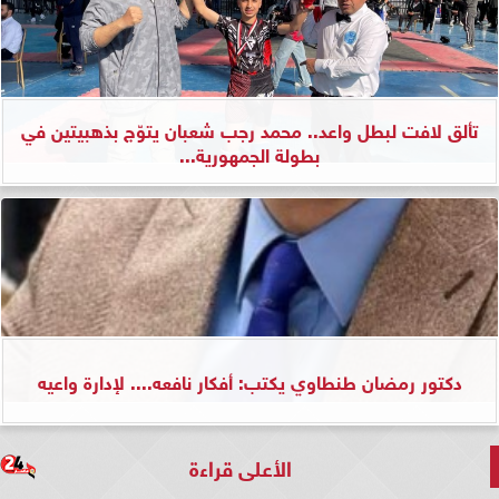
تألق لافت لبطل واعد.. محمد رجب شعبان يتوّج بذهبيتين في
بطولة الجمهورية...
دكتور رمضان طنطاوي يكتب: أفكار نافعه.... لإدارة واعيه
الأعلى قراءة