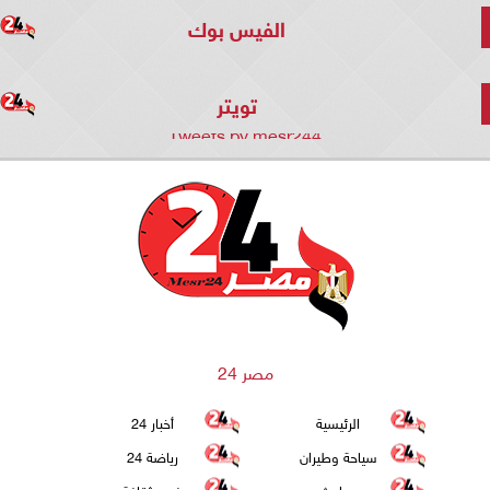
الفيس بوك
تويتر
Tweets by mesr244
مصر 24
الرئيسية
أخبار 24
سياحة وطيران
رياضة 24
حوادث
فن وثقافة