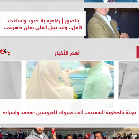
بالصور | رفاهية بلا حدود واستعداد
كامل.. وليد نبيل العلي يعلن جاهزية...
أهم الأخبار
تهنئة بالخطوبة السعيدة.. ألف مبروك للعروسين «محمد وإسراء»