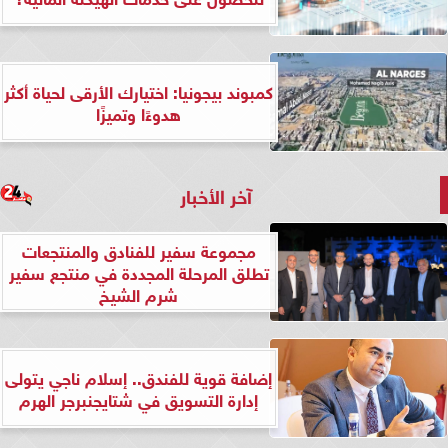
كمبوند بيجونيا: اختيارك الأرقى لحياة أكثر
هدوءًا وتميزًا
آخر الأخبار
مجموعة سفير للفنادق والمنتجعات
تطلق المرحلة المجددة في منتجع سفير
شرم الشيخ
إضافة قوية للفندق.. إسلام ناجي يتولى
إدارة التسويق في شتايجنبرجر الهرم