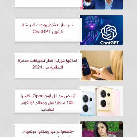
خبر سار لعشاق روبوت الدردشة
الشهير ChatGPT
احذفها فورا.. أخطر تطبيقات مدمرة
للبطارية في 2024
أرخص موبايل أوبو Oppo بكاميرا
108 ميجابكسل ومعالج كوالكوم
للشباب
«قطعوا دراعها وهتكوا عرضها»..