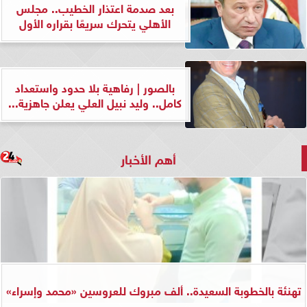
بعد صدمة اعتذار الخطيب.. مجلس
الأهلي يتحرك سريعًا بقراره الأول
بالصور | رفاهية بلا حدود واستعداد
كامل.. وليد نبيل العلي يعلن جاهزية...
أهم الأخبار
تهنئة بالخطوبة السعيدة.. ألف مبروك للعروسين «محمد وإسراء»