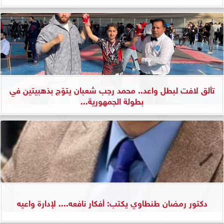
تألق لافت لبطل واعد.. محمد رجب شعبان يتوّج بذهبيتين في
بطولة الجمهورية...
دكتور رمضان طنطاوي يكتب: أفكار نافعه.... لإدارة واعيه