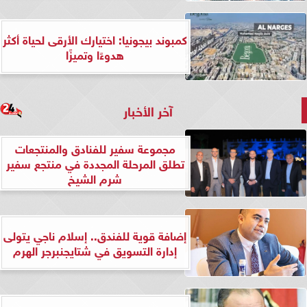
كمبوند بيجونيا: اختيارك الأرقى لحياة أكثر
هدوءًا وتميزًا
آخر الأخبار
مجموعة سفير للفنادق والمنتجعات
تطلق المرحلة المجددة في منتجع سفير
شرم الشيخ
إضافة قوية للفندق.. إسلام ناجي يتولى
إدارة التسويق في شتايجنبرجر الهرم