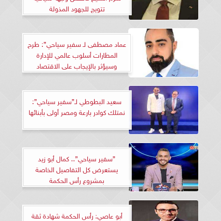
تتويج للجهود المذولة
عماد مصطفى لـ سفير سياحي”: طرح
المطارات أسلوب عالمي للإدارة
وسيؤثر بالإيجاب على الاقتصاد
سعيد البطوطي لـ”سفير سياحي”:
نمتلك كوادر بارعة ومصر أولى بأبنائها
”سفير سياحي”.. كمال أبو زيد
يستعرض كل التفاصيل الخاصة
بمشروع رأس الحكمة
أبو عاصي: رأس الحكمة شهادة ثقة