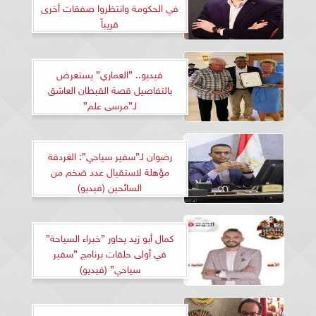
في الحكومة وانتظروا صفقات أخرى
قريباً
فيديو.. ”العماري” يستعرض
بالتفاصيل قصة القبطان العاشق
لـ”مرسى علم”
رضوان لـ”سفير سياحي”: الغردقة
مؤهلة لاستقبال عدد ضخم من
السائحين (فيديو)
كمال أبو زيد يحاور ”خبراء السياحة”
في أولى حلقات برنامج ”سفير
سياحي” (فيديو)