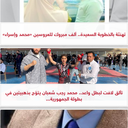
تهنئة بالخطوبة السعيدة.. ألف مبروك للعروسين «محمد وإسراء»
تألق لافت لبطل واعد.. محمد رجب شعبان يتوّج بذهبيتين في
بطولة الجمهورية...