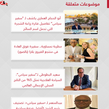
موضوعات متعلقة
أبو الحجاج العماري يكشف لـ ”سفير
سياحي” تفاصيل فكرة زراعة الشجرة
التي تحمل اسم السائح
مطربة نمساوية.. سفيرة فوق العادة
في منتجع الفيروز بلازا (بالصور)
سعيد البطوطي لـ”سفير سياحي”:
السياحة العلاجية تمثل 5% من الناتج
المحلي الإجمالي العالمي
عبدالمنعم لـ «سفير سياحي»: تصنيف
شرم الشيخ كأفضل وجهة سياحية