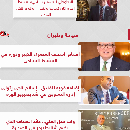
البطوطي لـ «سفير سياحي»: «تبليط
الهرم كان كابوساً وانتهى.. والوزير قفل
الملف»
سياحة وطيران
افتتاح المتحف المصري الكبير ودوره في
التنشيط السياحي
إضافة قوية للفندق.. إسلام ناجي يتولى
إدارة التسويق في شتايجنبرجر الهرم
وليد نبيل العلي.. قائد الضيافة الذي
يضع شتايجنبرجر في الصدارة