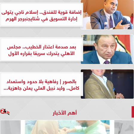
إضافة قوية للفندق.. إسلام ناجي يتولى
إدارة التسويق في شتايجنبرجر الهرم
بعد صدمة اعتذار الخطيب.. مجلس
الأهلي يتحرك سريعًا بقراره الأول
بالصور | رفاهية بلا حدود واستعداد
كامل.. وليد نبيل العلي يعلن جاهزية...
أهم الأخبار