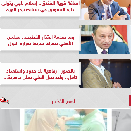
إضافة قوية للفندق.. إسلام ناجي يتولى
إدارة التسويق في شتايجنبرجر الهرم
بعد صدمة اعتذار الخطيب.. مجلس
الأهلي يتحرك سريعًا بقراره الأول
بالصور | رفاهية بلا حدود واستعداد
كامل.. وليد نبيل العلي يعلن جاهزية...
أهم الأخبار