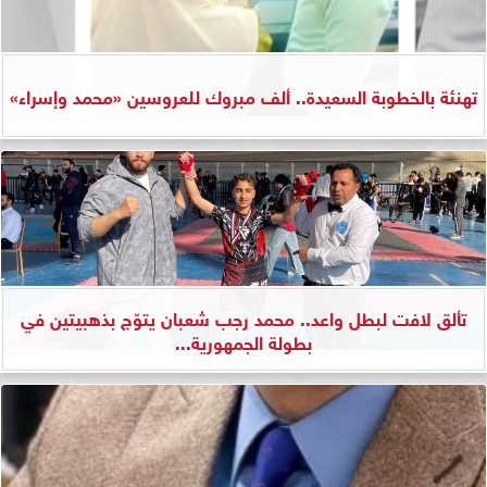
تهنئة بالخطوبة السعيدة.. ألف مبروك للعروسين «محمد وإسراء»
تألق لافت لبطل واعد.. محمد رجب شعبان يتوّج بذهبيتين في
بطولة الجمهورية...