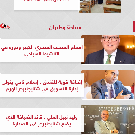
سياحة وطيران
افتتاح المتحف المصري الكبير ودوره في
التنشيط السياحي
إضافة قوية للفندق.. إسلام ناجي يتولى
إدارة التسويق في شتايجنبرجر الهرم
وليد نبيل العلي.. قائد الضيافة الذي
يضع شتايجنبرجر في الصدارة