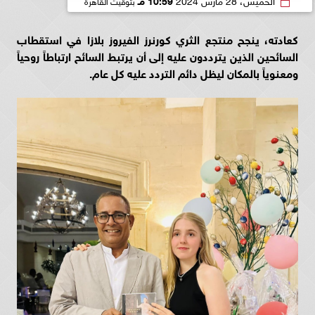
كعادته، ينجح منتجع الثري كورنرز الفيروز بلازا في استقطاب
السائحين الذين يترددون عليه إلى أن يرتبط السائح ارتباطاً روحياً
ومعنوياً بالمكان ليظل دائم التردد عليه كل عام.