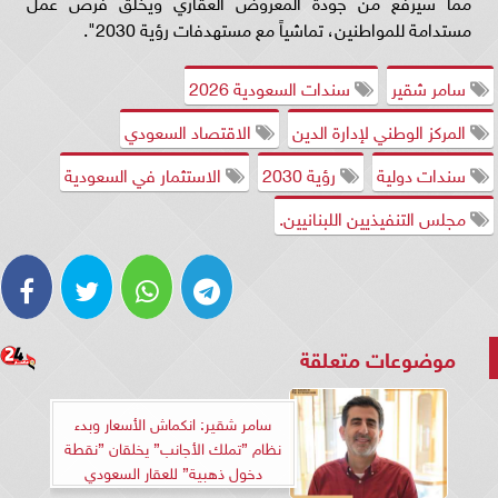
مما سيرفع من جودة المعروض العقاري ويخلق فرص عمل
مستدامة للمواطنين، تماشياً مع مستهدفات رؤية 2030".
سامر شقير
سندات السعودية 2026
المركز الوطني لإدارة الدين
الاقتصاد السعودي
سندات دولية
رؤية 2030
الاستثمار في السعودية
مجلس التنفيذيين اللبنانيين.
موضوعات متعلقة
سامر شقير: انكماش الأسعار وبدء
نظام ”تملك الأجانب” يخلقان ”نقطة
دخول ذهبية” للعقار السعودي