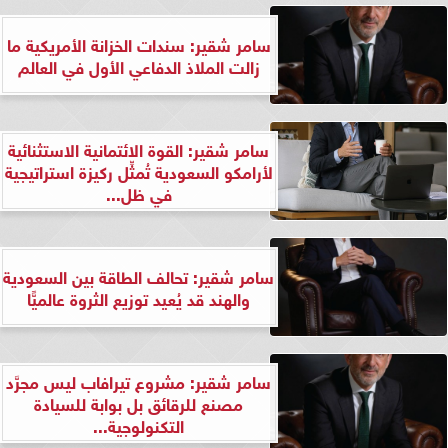
سامر شقير: سندات الخزانة الأمريكية ما
زالت الملاذ الدفاعي الأول في العالم
سامر شقير: القوة الائتمانية الاستثنائية
لأرامكو السعودية تُمثِّل ركيزة استراتيجية
في ظل...
سامر شقير: تحالف الطاقة بين السعودية
والهند قد يُعيد توزيع الثروة عالميًّا
سامر شقير: مشروع تيرافاب ليس مجرَّد
مصنع للرقائق بل بوابة للسيادة
التكنولوجية...