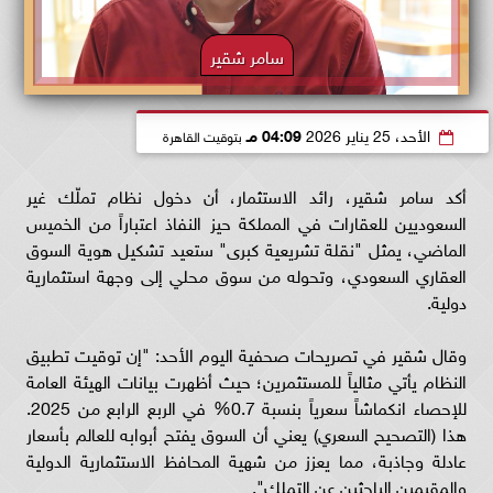
سامر شقير
الأحد، 25 يناير 2026
04:09 مـ
بتوقيت القاهرة
أكد سامر شقير، رائد الاستثمار، أن دخول نظام تملّك غير
السعوديين للعقارات في المملكة حيز النفاذ اعتباراً من الخميس
الماضي، يمثل "نقلة تشريعية كبرى" ستعيد تشكيل هوية السوق
العقاري السعودي، وتحوله من سوق محلي إلى وجهة استثمارية
دولية.
وقال شقير في تصريحات صحفية اليوم الأحد: "إن توقيت تطبيق
النظام يأتي مثالياً للمستثمرين؛ حيث أظهرت بيانات الهيئة العامة
للإحصاء انكماشاً سعرياً بنسبة 0.7% في الربع الرابع من 2025.
هذا (التصحيح السعري) يعني أن السوق يفتح أبوابه للعالم بأسعار
عادلة وجاذبة، مما يعزز من شهية المحافظ الاستثمارية الدولية
والمقيمين الباحثين عن التملك".