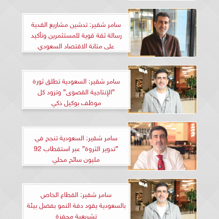
سامر شقير: تدشين مشاريع القدية
رسالة ثقة قوية للمستثمرين وتأكيد
على متانة الاقتصاد السعودي
سامر شقير: السعودية تطلق ثورة
”الإنتاجية القصوى” وتزود كل
موظف بوكيل ذكي
سامر شقير: السعودية تنجح في
”تدوير الثروة” عبر استقطاب 92
مليون سائح محلي
سامر شقير: القطاع الخاص
بالسعودية يقود دفة النمو بفضل بيئة
تشريعية محفزة