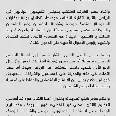
وأشاد عضو الشرف المنتخب بمجلس التنفيذيين اللبنانيين في
الرياض بالآلية التقنية للنظام، موضحاً: "إطلاق بوابة (عقارات
السعودية) كمنصة موحدة وشاملة للمقيمين وغير المقيمين
والشركات، يعكس مستوى متقدمًا من الشفافية والحوكمة. ربط
التملك بـ (التسجيل العيني) هو الضمانة الأقوى لحفظ الحقوق
وتشجيع رؤوس الأموال الأجنبية على الدخول بثقة".
وفيما يخص المدن الكبرى، أشار شقير إلى أهمية التنظيم
المرتقب، مضيفاً: "نترقب صدور (وثيقة النطاقات الجغرافية) خلال
الربع الأول لتحديد ملامح الاستثمار في الرياض وجدة. أما حصر
التملك في مكة والمدينة على المسلمين والشركات السعودية،
فهو قرار حكيم يوازن بين الانفتاح الاقتصادي والحفاظ على قدسية
وخصوصية الحرمين الشريفين".
واختتم سامر شقير تصريحاته بالقول: "هذا النظام هو رافد أساسي
لتعظيم (الناتج المحلي غير النفطي)؛ فهو لا يهدف فقط لبيع
الوحدات، بل لاستقطاب المطورين الدوليين والشركات النوعية،