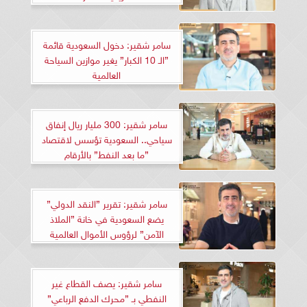
سامر شقير: دخول السعودية قائمة
”الـ 10 الكبار” يغير موازين السياحة
العالمية
سامر شقير: 300 مليار ريال إنفاق
سياحي.. السعودية تؤسس لاقتصاد
”ما بعد النفط” بالأرقام
سامر شقير: تقرير ”النقد الدولي”
يضع السعودية في خانة ”الملاذ
الآمن” لرؤوس الأموال العالمية
سامر شقير: يصف القطاع غير
النفطي بـ ”محرك الدفع الرباعي”