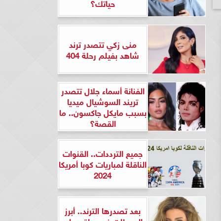
حياتك؟
منى زكي تتصدر ترند
شاهد بفيلم رحلة 404
الفنانة أسماء جلال تتصدر
تريند السوشيال ميديا
بسبب مايكل جاكسون.. ما
القصة؟
جميع الترددات.. القنوات
الناقلة لمباريات كوبا أمريكا
2024
بعد تصدرها الترند.. أبرز
المحطات في حياة ريهام