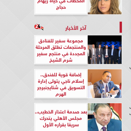
حجاج
آخر الأخبار
مجموعة سفير للفنادق
والمنتجعات تطلق المرحلة
المجددة في منتجع سفير
شرم الشيخ
إضافة قوية للفندق..
إسلام ناجي يتولى إدارة
التسويق في شتايجنبرجر
الهرم
بعد صدمة اعتذار الخطيب..
مجلس الأهلي يتحرك
سريعًا بقراره الأول