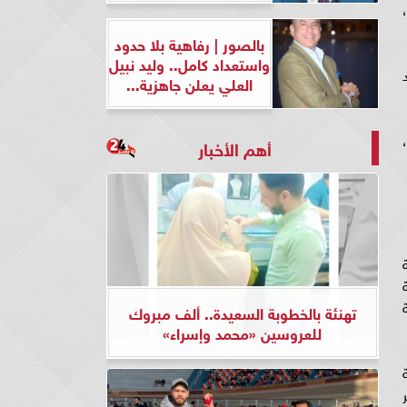
بالصور | رفاهية بلا حدود
واستعداد كامل.. وليد نبيل
مزيد
العلي يعلن جاهزية...
التنبؤ بالطقس الفضائي التابع لوكالة ناسا الفضائية، توهجا قبالة الطرف الجنوبي الشرقي للشمس بقياس X2.9،
أهم الأخبار
تهنئة بالخطوبة السعيدة.. ألف مبروك
للعروسين «محمد وإسراء»