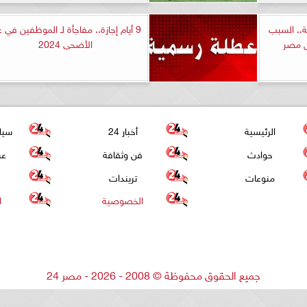
ة.. السبب
9 أيام إجازة.. مفاجأة لـ الموظفين في ع
س مصر
الأضحى 2024
الرئيسية
أخبار 24
سيا
حوادث
فن وثقافة
عر
منوعات
تريندات
الخصوصية
ا
جميع الحقوق محفوظة
©
2008 - 2026 - مصر 24