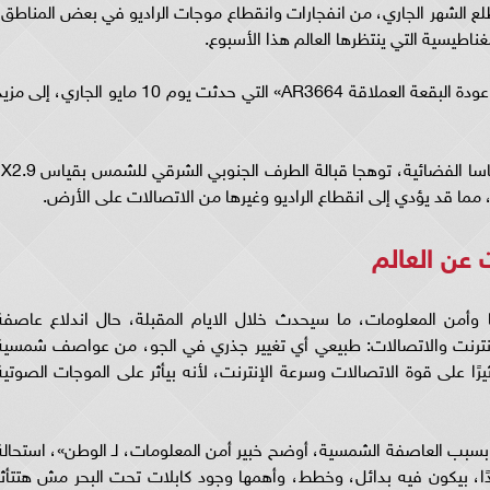
لع الشهر الجاري، من انفجارات وانقطاع موجات الراديو في بعض المناطق،
اطيسية التي ينتظرها العالم هذا الأسبوع.
وبحسب موقع Paper Insider»، يمكن أن تتسبب عودة البقعة العملاقة AR3664» التي حدثت يوم 10 مايو الجاري، إلى 
وسجل مركز 
 عن العالم
وأمن المعلومات، ما سيحدث خلال الايام المقبلة، حال اندلاع عاصفة
نترنت والاتصالات: طبيعي أي تغيير جذري في الجو، من عواصف شمسية
ا على قوة الاتصالات وسرعة الإنترنت، لأنه بيأثر على الموجات الصوتية
، بسبب العاصفة الشمسية، أوضح خبير أمن المعلومات، لـ الوطن»، استحالة
، بيكون فيه بدائل، وخطط، وأهمها وجود كابلات تحت البحر مش هتتأثر