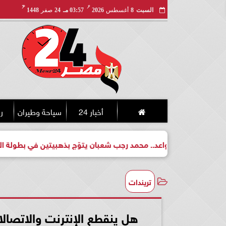
مـ
هـ
السبت
8
أغسطس
2026
03:57 مـ
24
صفر
1448
أخبار 24
سياحة وطيران
ري
بطل واعد.. محمد رجب شعبان يتوّج بذهبيتين في بطولة الجمهورية للك
تريندات
هل ينقطع الإنترنت والاتصالا