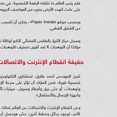
فلم ينس العالم ما خلفته البقعة الشمسية، في مط
حتى عادت لتهدد الأرض بمزيد من العواصف الجيومغن
من الشفق القطبي.
مؤكدًا أن التوهجات X تعد أقوى تصنيف للتوهجات، مما قد يؤدي إلى انقطاع الراديو وغيرها من الاتصالات على الأرض.
حقيقة انقطاع الإنترنت والاتصالات
شرح المهندس أحمد طارق، استشاري التكنولوجيا 
شمسية قوية، فمن المؤكد أن تؤثر على سرعة الإ
وتوهجات، أو حتى برق وأمطار وسيول، سيترك تأثيرً
وأجهزة الإرسال والأستقبال».
وعن انقطاع الإنترنت والاتصالات عن العالم تمامًا
الأمر، لوجود بدائل وخطط أخرى: مش هيحصل أبدًا