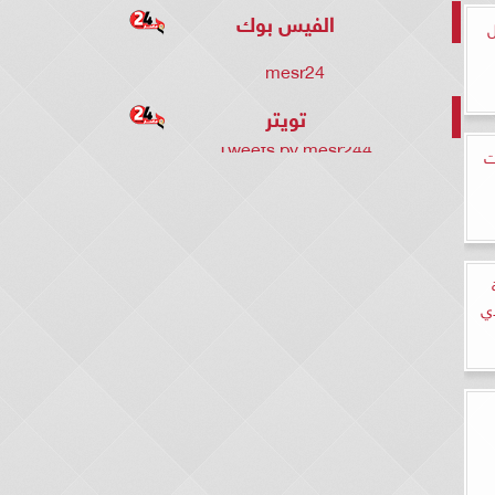
الفيس بوك
ل
mesr24
تويتر
Tweets by mesr244
ت
دي