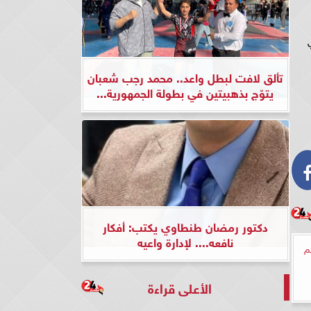
رقي
تألق لافت لبطل واعد.. محمد رجب شعبان
يتوّج بذهبيتين في بطولة الجمهورية...
دكتور رمضان طنطاوي يكتب: أفكار
نافعه.... لإدارة واعيه
هم
الأعلى قراءة