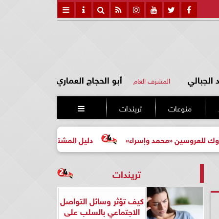
الجبالي
أبو الحجاج العماري
المشرف العام
منوعات
تريندات

ن «محمد وإسراء»
دليل المشتري لأول مرة لاختيار مشروع عق
تريندات
كيف تؤثر وسائل التواصل
الاجتماعي بالسلب على