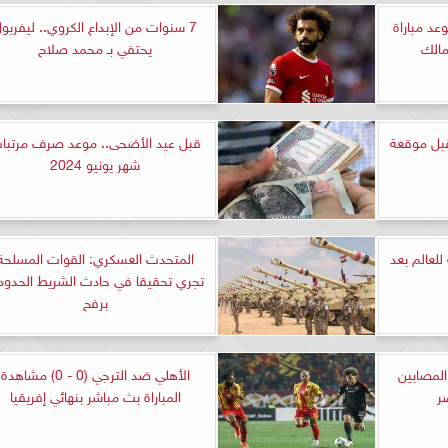
عد مباراة
7 سنوات من الإبداع الكروي.. ليفربو
مالك
يحتفي بـ محمد صلاح
قبل موقعة
قبل عيد الأضحى.. موعد صرف مرتبا
شهر يونيو 2024
للعالم بعد
المتحدث العسكري: القوات المسلحة
تجري تحقيقا في حادث الشريط الحدو
برفح
لمصابين
الأهلي ضد الترجي (0 - 0) مشاهدة
ر
المباراة بث مباشر بنهائي إفريقيا