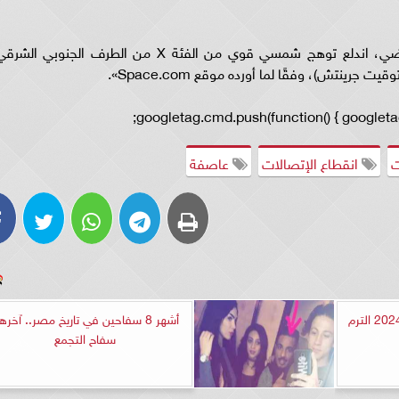
الجدير بالذكر أنه قبل يومين وتحديدا الإثنين الماضي، اندلع توهج شمسي قوي من الفئة X من الطرف الجنوبي الش
googletag.cmd.push(function() { googletag
ت
انقطاع الإتصالات
عاصفة
رابط نتيجة الشهادة الاعدادية 2024 الترم
أشهر 8 سفاحين في تاريخ مصر.. آخر
سفاح التجمع