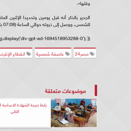
وقتها».
للشمس، ووصل إلى ذروته حوالي الساعة (07:08 بتوقيت جرينتش)، وفقًا لما أورده موقع Space.com».
.display('div-gpt-ad-1694518953288-0'); });
مصر24
عاصفة شمسية
انقطاع الإنترن
موضوعات متعلقة
الثاني