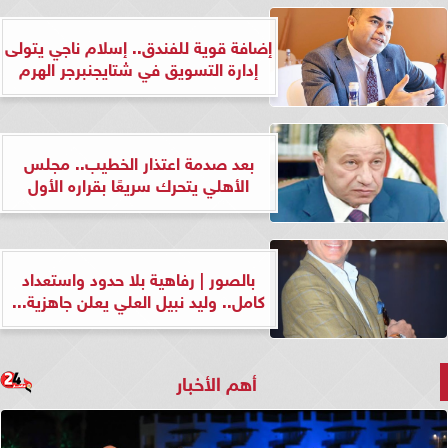
إضافة قوية للفندق.. إسلام ناجي يتولى
إدارة التسويق في شتايجنبرجر الهرم
بعد صدمة اعتذار الخطيب.. مجلس
الأهلي يتحرك سريعًا بقراره الأول
بالصور | رفاهية بلا حدود واستعداد
كامل.. وليد نبيل العلي يعلن جاهزية...
أهم الأخبار