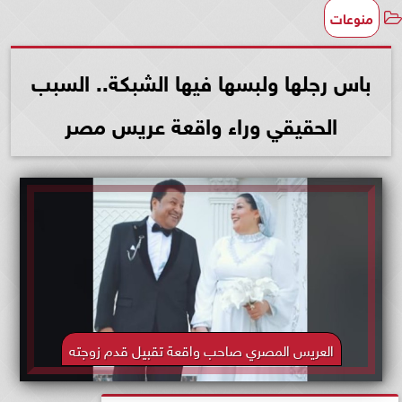
منوعات
باس رجلها ولبسها فيها الشبكة.. السبب
الحقيقي وراء واقعة عريس مصر
العريس المصري صاحب واقعة تقبيل قدم زوجته