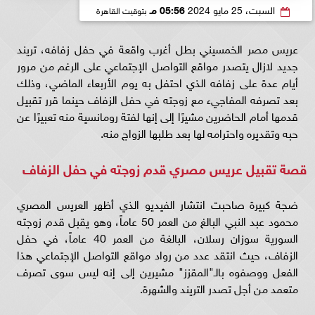
السبت، 25 مايو 2024
05:56 مـ
بتوقيت القاهرة
عريس مصر الخمسيني بطل أغرب واقعة في حفل زفافه، تريند
جديد لازال يتصدر مواقع التواصل الإجتماعي على الرغم من مرور
أيام عدة على زفافه الذي احتفل به يوم الأربعاء الماضي، وذلك
بعد تصرفه المفاجيء مع زوجته في حفل الزفاف حينما قرر تقبيل
قدمها أمام الحاضرين مشيرًا إلى إنها لفتة رومانسية منه تعبيرًا عن
حبه وتقديره واحترامه لها بعد طلبها الزواج منه.
قصة تقبيل عريس مصري قدم زوجته في حفل الزفاف
ضجة كبيرة صاحبت انتشار الفيديو الذي أظهر العريس المصري
محمود عبد النبي البالغ من العمر 50 عاماً، وهو يقبل قدم زوجته
السورية سوزان رسلان، البالغة من العمر 40 عاماً، في حفل
الزفاف، حيث انتقد عدد من رواد مواقع التواصل الإجتماعي هذا
الفعل ووصفوه بالـ"المقزز" مشيرين إلى إنه ليس سوى تصرف
متعمد من أجل تصدر التريند والشهرة.