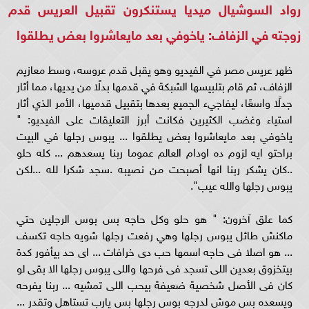
رواد السوشيال ميديا يستنكرون تقبيل العريس قدم
زوجته في الزفاف: ياخوفي بعد مايعاشروا بعض يطلقوا
ظهر عريس مصر في الفيديو وهو يقبل قدم عروسه، وسط معازيم
الزفاف، ثم قام بتلبيسها الشبكة في قدمها بدلًا من يديها، مما أثار
جدلًا واسعًا، ليفاجيء الجميع بعدها بتقبيل قدميها، الأمر الذي أثار
استياء وغضب الكثيرين فكانت أبرز التعليقات على الفيديو: "
ياخوفي بعد مايعاشروا بعض يطلقوا ... يبوس رجلها في البيت
براحتو ايه لزوم ده اودام العالم عموما ربنا يسعدهم ... كله حلو
..كان يشكر ربنا انها أصبحت من نصيبه .سجد شكرا لله ...لكن
يبوس رجلها والله عيب".
كما علق آخرون: " هو حلو وكل حاجه بس بوس الرجلين حتي
ماكنش طائل يبوس رجلها وهي رفعت رجلها شويه حاجه تكسف
... هو اصلا فى حاجه اسمها حب دى خرافات ... اى حد بيأفور كدة
بيتخزوق بعدين اللى تسجد فى فرحها واللى يبوس رجلها الا بقى لو
كان فى الأصل شخصية ضعيفة بيحب اللى تمشيه ... ربنا يفرحه
ويسعده بس موش لدرجه بوس رجلها بس يارب تستاهل وتقدر ...