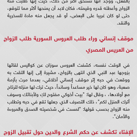
بالفعل، ووجد أنها تستحق أكثر من ذلك، حيث إنها طلبت منه
الزواج وأعطته قدره وقيمته، فكان لابد أن يمنحها أكثر مما تتوقع،
حتى لو كان غريبا على البعض، أو قد يجعل منه مادة للسخرية
والنقد.
موقف إنساني وراء طلب العروس السورية طلب الزواج
من العريس المصري
في الوقت نفسه، كشفت العروس سوزان عن كواليس لقائها
بزوجها عبد النبي الذي انتهى بالزواج، مشيرة إلى إنها التقت به
ووقعت في حبه إثر موقف إنساني أخلاقي، بعدما مرت بأزمة
صعبة، وهو كان لها خير مساعداً وسانداً، حيث ترك لها منزله لترتاح
مع أولادها، ، وقال لها: "بيت أخوكي مفتوح لكِ ولأبنائك وسوف
أترك المنزل لكم"، ذلك التصرف الذي جعلها تقع في حبه وتطلب
منه الزواج بحسب قولها: "لمست في شخصيته الصدق والمروءة
والأمان".
الإفتاء تكشف عن حكم الشرع والدين حول تقبيل الزوج