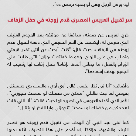
ليه بوس الرجل وهى لو بتحبه ترفض ده".
سر تقبيل العريس المصري قدم زوجته في حفل الزفاف
خرج العريس عن صمته، مدافعًا عن موقفه بعد الهجوم العنيف
الذي تعرض له، ليكشف عن السر الحقيقي الذي دفعه لتقبيل قدم
زوجته في الزفاف، حيث قال: "كنت أبحث عن أنثى تقدر قيمتي
وتطلب هي مني الزواج، وهو ما فعلته "سوزان" التي طلبت مني
الزواج بالفعل، ما جعلني أعدها بإقامة حفل زفاف لها يتعجب له
الجميع بهدف إسعادها".
وأضاف: "أنا في نظر نفسي غالي أوي أوي، والست دي حسستني
بقيمتي لما جت قالتلي "ممكن من فضلك لو سمحت تتجوزني"،
الأمر الذي أكدته العروس في تصريحاتها حيث قالت: "أنا اللي قلت
له ممكن من فضلك لو سمحت تتجوزني وليا الفخر لو بتقبل".
كما نفى عبد النبي أن الهدف من تقبيل قدم زوجته هو تصدر
التريند والشهرة، مؤكدًا إنه أقدم على هذا التصرف لأنه يحبها