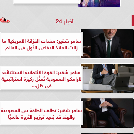
أخبار 24
سامر شقير: سندات الخزانة الأمريكية ما
زالت الملاذ الدفاعي الأول في العالم
سامر شقير: القوة الائتمانية الاستثنائية
لأرامكو السعودية تُمثِّل ركيزة استراتيجية
في ظل...
سامر شقير: تحالف الطاقة بين السعودية
والهند قد يُعيد توزيع الثروة عالميًّا