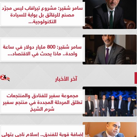
سامر شقير: مشروع تيرافاب ليس مجرَّد
مصنع للرقائق بل بوابة للسيادة
التكنولوجية...
سامر شقير: 800 مليار دولار في ساعة
واحدة.. ماذا يحدث في الاقتصاد...
آخر الأخبار
مجموعة سفير للفنادق والمنتجعات
تطلق المرحلة المجددة في منتجع سفير
شرم الشيخ
إضافة قوية للفندق.. إسلام ناجي يتولى