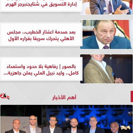
إدارة التسويق في شتايجنبرجر الهرم
بعد صدمة اعتذار الخطيب.. مجلس
الأهلي يتحرك سريعًا بقراره الأول
بالصور | رفاهية بلا حدود واستعداد
كامل.. وليد نبيل العلي يعلن جاهزية...
أهم الأخبار