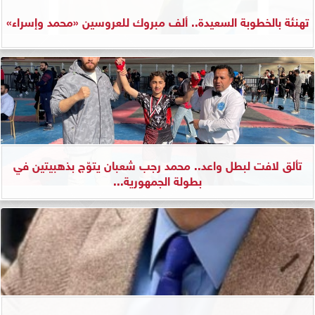
تهنئة بالخطوبة السعيدة.. ألف مبروك للعروسين «محمد وإسراء»
تألق لافت لبطل واعد.. محمد رجب شعبان يتوّج بذهبيتين في
بطولة الجمهورية...