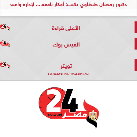
دكتور رمضان طنطاوي يكتب: أفكار نافعه.... لإدارة واعيه
الأعلى قراءة
الفيس بوك
تويتر
Tweets by mesr244