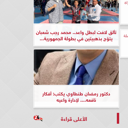
ة
تألق لافت لبطل واعد.. محمد رجب شعبان
 الحلقة 77 كاملة
يتوّج بذهبيتين في بطولة الجمهورية...
دكتور رمضان طنطاوي يكتب: أفكار
نافعه.... لإدارة واعيه
الأعلى قراءة