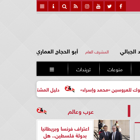
الجبالي
أبو الحجاج العماري
المشرف العام
منوعات
تريندات

ين «محمد وإسراء»
دليل المشتري لأول مرة لاختيار مشروع ع
عرب وعالم
اعتراف فرنسا وبريطانيا
بدولة فلسطين.. هل