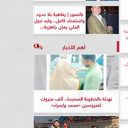
بالصور | رفاهية بلا حدود
واستعداد كامل.. وليد نبيل
العلي يعلن جاهزية...
ية
)
أهم الأخبار
هد الآن
 كاملة..
تهنئة بالخطوبة السعيدة.. ألف مبروك
للعروسين «محمد وإسراء»