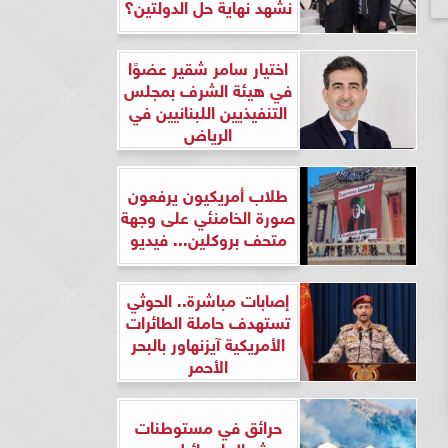
نشهد نهاية حل الدولتين؟
اختيار سامر شقير عضوًا
في هيئة الشرف بمجلس
التنفيذيين اللبنانيين في
الرياض
طلاب أمريكيون يرفعون
صورة الخامنئي على وجهة
متحف بروكلين... فيديو
إصابات مباشرة.. الحوثي
تستهدف حاملة الطائرات
الأمريكية آيزنهاور بالبحر
الأحمر
حرائق في مستوطنات
شمال إسرائيل بعد