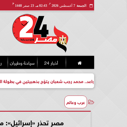
مـ
هـ
الجمعة
7
أغسطس
2026
02:43 مـ
23
صفر
1448
أخبار 24
سياحة وطيران
ري
لبطل واعد.. محمد رجب شعبان يتوّج بذهبيتين في بطولة الجمهورية ل
عرب وعالم
مصر تحذر «إسرائيل»: م