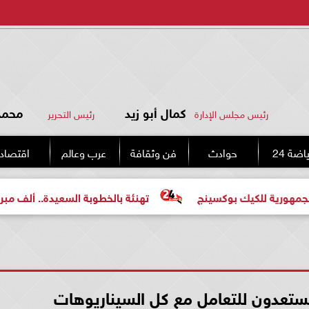
كمال أبو زيد
محمد 
رئيس مجلس الإدارة
رئيس التحرير
اضة 24
حوادث
فن وثقافة
عرب وعالم
اقتصاد
لكيك بوكسينج
تهنئة بالخطوبة السعيدة.. ألف مبروك للعروس
ستعدون للتعامل مع كل السيناريوهات