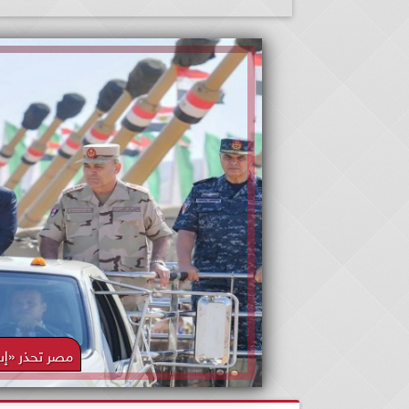
مصر تحذر «إس