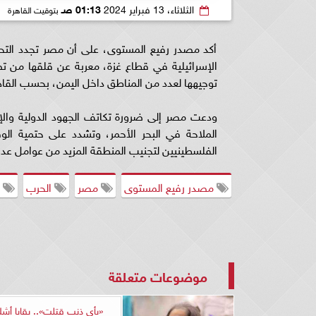
الثلاثاء، 13 فبراير 2024
01:13 صـ
بتوقيت القاهرة
أكد مصدر رفيع المستوى، على أن مصر تجدد التحذي
الإسرائيلية في قطاع غزة، معربة عن قلقها من تصا
توجيهها لعدد من المناطق داخل اليمن، بحسب القاهرة
ودعت مصر إلى ضرورة تكاتف الجهود الدولية والإ
الملاحة في البحر الأحمر، وتشدد على حتمية الوق
الفلسطينيين لتجنيب المنطقة المزيد من عوامل عدم 
مصدر رفيع المستوى
مصر
الحرب
س
موضوعات متعلقة
«بأي ذنب قتلت».. بقايا أشل