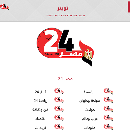
تويتر
Tweets by mesr244
مصر 24
الرئيسية
أخبار 24
سياحة وطيران
رياضة 24
حوادث
فن وثقافة
عرب وعالم
اقتصاد
منوعات
تريندات