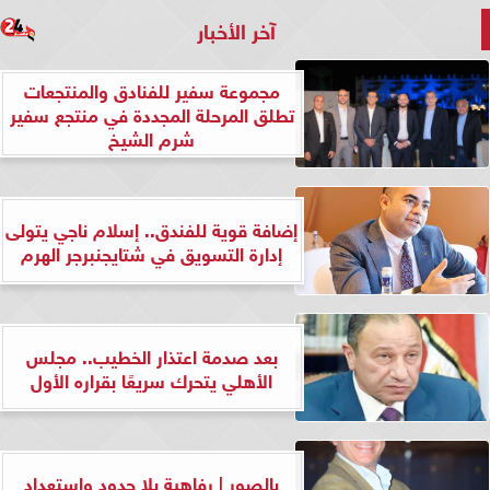
آخر الأخبار
مجموعة سفير للفنادق والمنتجعات
تطلق المرحلة المجددة في منتجع سفير
شرم الشيخ
إضافة قوية للفندق.. إسلام ناجي يتولى
إدارة التسويق في شتايجنبرجر الهرم
بعد صدمة اعتذار الخطيب.. مجلس
الأهلي يتحرك سريعًا بقراره الأول
بالصور | رفاهية بلا حدود واستعداد