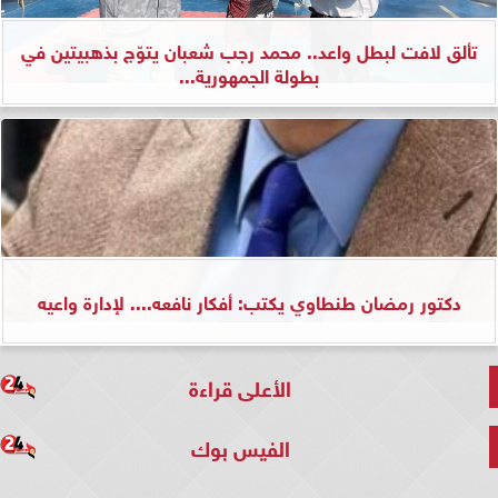
تألق لافت لبطل واعد.. محمد رجب شعبان يتوّج بذهبيتين في
بطولة الجمهورية...
دكتور رمضان طنطاوي يكتب: أفكار نافعه.... لإدارة واعيه
الأعلى قراءة
الفيس بوك