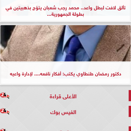
تألق لافت لبطل واعد.. محمد رجب شعبان يتوّج بذهبيتين في
بطولة الجمهورية...
دكتور رمضان طنطاوي يكتب: أفكار نافعه.... لإدارة واعيه
الأعلى قراءة
الفيس بوك