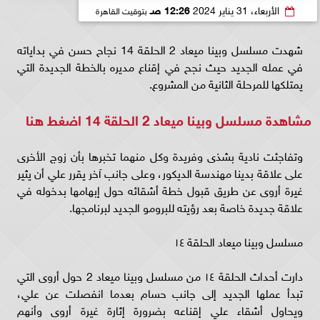
الأربعاء، 31 يناير 2024
12:26 صـ
بتوقيت القاهرة
شهدت مسلسل وبينا ميعاد 2 الحلقة 14 نجاح حسن في بداياته
في عمله الجديد حيث نجح في إقناع مديره بالخطة الجديدة التي
يمتلكها للمرحلة الثانية من المشروع.
مشاهدة مسلسل وبينا ميعاد 2 الحلقة 14
اضغط هنا
وتفاجئت نادية بشذى وفريدة وكل منهما تخبرها بأن زوج الأخرى
على علاقة بدينا مهندسة الديكور، وعلى جانب آخر يقرر علي أن يثير
غيرة أروى عن طريق قبول خطة أشقائه حول إبهامها بدخوله في
علاقة جديدة خاصة بعد رؤيته للبرومو الجديد لبرنامجها.
مسلسل وبينا ميعاد الحلقة ١٤
دارت أحداث الحلقة ١٤ من مسلسل وبينا ميعاد 2 حول أروى التي
تبدأ عملها الجديد إلى جانب حسام بعدما انفصلت عن علي،
ويحاول أشقاء علي إقناعه بضرورة إثارة غيرة أروى وأنهم