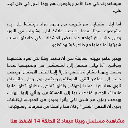
سيساعدونه في هذا الأمر ويقومون هم بهذا الدور في ظل تردد
علي.
أما ليلى فتتقابل مع شريف في وجود مراد ويتفقوا على بدء
مشروعهم سويًا بعدما أصبحت علاقة ليلى وشريف في النور،
وعلى جانب آخر تواجه هند بعض المشكلات في جامعتها بسبب
شهرتها أما عملها مع طاهر فيشهد تطور.
ويخبر طاهر حبيبته السابقة ندى أن تمنحه وقتًا لكي تعود علاقتهما
وتوافق، أما نيللي فتنتقل إلى المستشفي هي وصديقتها بعدما
وقعت بينهما مشاجرة وتذهب نادية إليها لتفقد الأوضاع، ويذهب
حسن إلى عمله ويلتقي بالموظفين ويجتمع بهم، وعلى جانب آخر
تنوي هبة إجراء عملية إجهاض ولكنها تفاجىء بجارتها تظهر عليها
علامات الوضع فتذهب بها إلى المستشفى ويأتي إليها إيهاب،
ويذهب رمزي مع شذى لكي يأتوا بميدو من المدرسة ليكتشف
رمزي أن الطفل “شقي” وكان هذا واضحًا من تصرفاته وسلوكياته.
مشاهدة مسلسل وبينا ميعاد 2 الحلقة 14
اضغط هنا