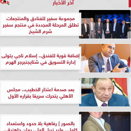
آخر الأخبار
مجموعة سفير للفنادق والمنتجعات
تطلق المرحلة المجددة في منتجع سفير
شرم الشيخ
إضافة قوية للفندق.. إسلام ناجي يتولى
إدارة التسويق في شتايجنبرجر الهرم
بعد صدمة اعتذار الخطيب.. مجلس
الأهلي يتحرك سريعًا بقراره الأول
بالصور | رفاهية بلا حدود واستعداد
كامل.. وليد نبيل العلي يعلن جاهزية...