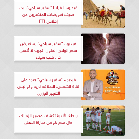
فيديو.. انفراد لـ”سفير سياحي”: بدء
صرف تعويضات المتضررين من
إفلاس FTI
فيديو.. ”سفير سياحي” يستعرض
سحر الوادي الملون: تجربة لا تُنسى
في قلب سيناء
فيديو.. ”سفير سياحي” يعود على
قناة الشمس: انطلاقة نارية وكواليس
التغيير الوزاري
رابطة الأندية تكشف مصير الزمالك
حال عدم خوض مباراة الأهلي