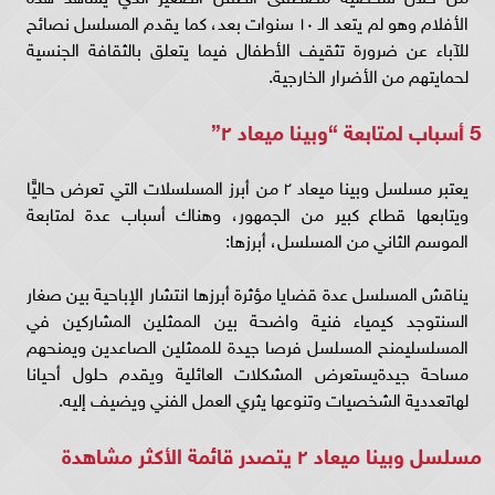
الأفلام وهو لم يتعد الـ ١٠ سنوات بعد، كما يقدم المسلسل نصائح
للآباء عن ضرورة تثقيف الأطفال فيما يتعلق بالثقافة الجنسية
لحمايتهم من الأضرار الخارجية.
5 أسباب لمتابعة “وبينا ميعاد ٢”
يعتبر مسلسل وبينا ميعاد ٢ من أبرز المسلسلات التي تعرض حاليًّا
ويتابعها قطاع كبير من الجمهور، وهناك أسباب عدة لمتابعة
الموسم الثاني من المسلسل، أبرزها:
يناقش المسلسل عدة قضايا مؤثرة أبرزها انتشار الإباحية بين صغار
السنتوجد كيمياء فنية واضحة بين الممثلين المشاركين في
المسلسليمنح المسلسل فرصا جيدة للممثلين الصاعدين ويمنحهم
مساحة جيدةيستعرض المشكلات العائلية ويقدم حلول أحيانا
لهاتعددية الشخصيات وتنوعها يثري العمل الفني ويضيف إليه.
مسلسل وبينا ميعاد ٢ يتصدر قائمة الأكثر مشاهدة