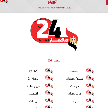
تويتر
Tweets by mesr244
مصر 24
الرئيسية
أخبار 24
سياحة وطيران
رياضة 24
حوادث
فن وثقافة
عرب وعالم
اقتصاد
منوعات
تريندات
من نحن
اعلن معنا