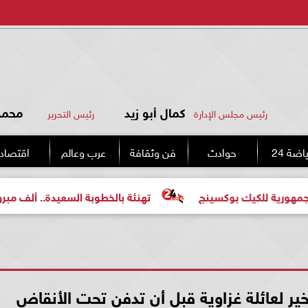
كمال أبو زيد
محمد 
رئيس مجلس الإدارة
رئيس التحرير
اضة 24
حوادث
فن وثقافة
عرب وعالم
اقتصاد
تهنئة بالخطوبة السعيدة.. ألف مبروك للعروسين «محمد وإس
أخير لعائلة غزاوية قبل أن تدفن تحت الأنقاض