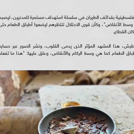
الفلسطينية بقذائف الطيران في سلسلة استهداف مستمرة للمدنيين، ليصبح
إفطار وسط الأنقاض"، وكأن قوى الاحتلال تنتظرهم ليضعوا أطباق الطعام حتى
ان القطاع.
بش، هذا المشهد المؤثر الذى يدمى القلوب، ونشر الصور عبر حسابه
اق الطعام كما هي وسط الركام والأنقاض، وعلق عليها: "هذا ما تفعله