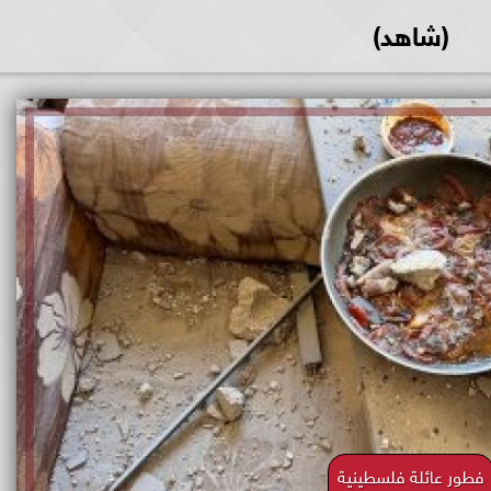
(شاهد)
فطور عائلة فلسطينية