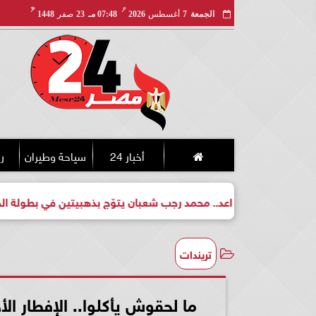
مـ
هـ
الجمعة
7
أغسطس
2026
07:48 مـ
23
صفر
1448
أخبار 24
سياحة وطيران
ري
محمد رجب شعبان يتوّج بذهبيتين في بطولة الجمهورية للكيك بوكسينج
تريندات
ما لحقوش يأكلوا.. الإفطار ال