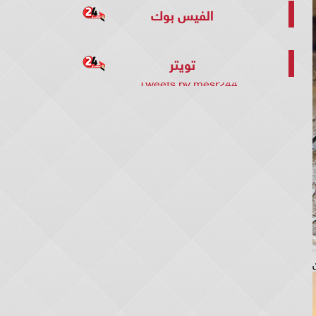
الفيس بوك
تويتر
Tweets by mesr244