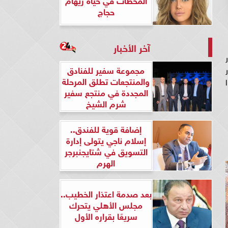
حجاج
آخر الأخبار
مجموعة سفير للفنادق
والمنتجعات تطلق المرحلة
المجددة في منتجع سفير
شرم الشيخ
إضافة قوية للفندق..
إسلام ناجي يتولى إدارة
التسويق في شتايجنبرجر
الهرم
بعد صدمة اعتذار الخطيب..
مجلس الأهلي يتحرك
سريعًا بقراره الأول