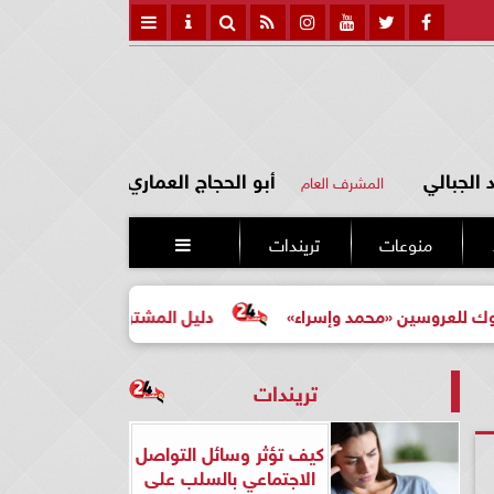
الجبالي
أبو الحجاج العماري
المشرف العام
منوعات
تريندات

راء»
دليل المشتري لأول مرة لاختيار مشروع عقاري مناسب
تريندات
كيف تؤثر وسائل التواصل
الاجتماعي بالسلب على