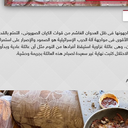
جهونها فى ظل العدوان الغاشم من قوات الكيان الصهيونى، التمتع بالقدر
الأقوى فى مواجهة آلة الحرب الإسرائيلية هو الصمود والإصرار على استمرار
 وهى عائلة غزاوية استيقظ أفرادها من النوم مثل أى عائلة عادية وبدأوا
تلال كتبت نهاية غير سعيدة لصباح هذه العائلة بجريمة وحشية.