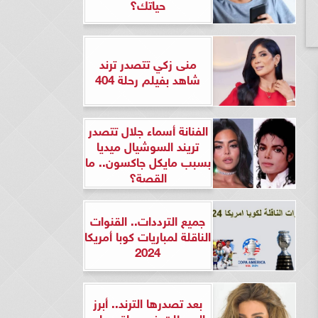
حياتك؟
منى زكي تتصدر ترند
شاهد بفيلم رحلة 404
الفنانة أسماء جلال تتصدر
تريند السوشيال ميديا
بسبب مايكل جاكسون.. ما
القصة؟
جميع الترددات.. القنوات
الناقلة لمباريات كوبا أمريكا
2024
بعد تصدرها الترند.. أبرز
المحطات في حياة ريهام