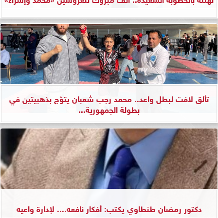
تألق لافت لبطل واعد.. محمد رجب شعبان يتوّج بذهبيتين في
بطولة الجمهورية...
دكتور رمضان طنطاوي يكتب: أفكار نافعه.... لإدارة واعيه