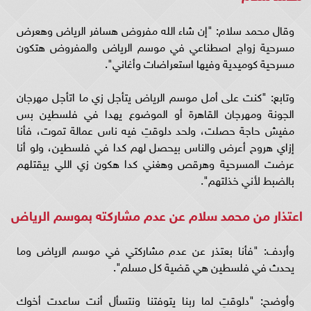
وقال محمد سلام: "إن شاء الله مفروض هسافر الرياض وهعرض
مسرحية زواج اصطناعي في موسم الرياض والمفروض هتكون
مسرحية كوميدية وفيها استعراضات وأغاني".
وتابع: "كنت على أمل موسم الرياض يتأجل زي ما اتأجل مهرجان
الجونة ومهرجان القاهرة أو الموضوع يهدا في فلسطين بس
مفيش حاجة حصلت، ولحد دلوقتِ فيه ناس عمالة تموت، فأنا
إزاي هروح أعرض والناس بيحصل لهم كدا في فلسطين، ولو أنا
عرضت المسرحية وهرقص وهغني كدا هكون زي اللي بيقتلهم
بالضبط لأني خذلتهم".
اعتذار من محمد سلام عن عدم مشاركته بموسم الرياض
وأردف: "فأنا بعتذر عن عدم مشاركتي في موسم الرياض وما
يحدث في فلسطين هي قضية كل مسلم".
وأوضح: "دلوقتِ لما ربنا يتوفتنا ونتسأل أنت ساعدت أخوك