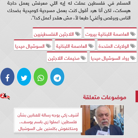
المسلم في فلسطين عملت له إيه اللي معرفش يعمل حاجة
هيسكت، لكن أنا هرد أقول كنت بعمل مسرحية كوميدية بضحك
الناس وبرقص وأغني! طبعا لأ، مش هقدر أعمل كدا".
العاصمة اللبنانية بيروت
اللاجئين الفلسطينيين
الولايات المتحدة
العاصمة اللبنانية
السوشيال ميديا
رواد السوشيال ميديا
مخيمات اللاجئين
موضوعات متعلقة
أشرف زكي يوجه رسالة للفنانين بشأن
فلسطين: اعملوا زي باسم يوسف..
ومتكتفوش بكلمتين على السوشيال
ميديا