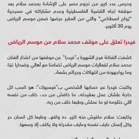
وحرص عدد كبير من نجوم مصر على الإشادة بمحمد سلام بعد
موقفه تجاه القضية الفلسطينية وعدم مشاركته في مسرحية
“زواج اصطناعي” والتي من المقرر عرضها ضمن موسم الرياض
يوم 30 أكتوبر.
فيدرا تعلق على موقف محمد سلام من موسم الرياض
كشفت الفنانة فرح الشهيرة بـ"فيدرا" عن موقفها من اعتذار الفنان
محمد سلام لفعاليات موسم الرياض تضامنا مع أهالي وضحايا غزة
وما يواجهونه من انتهاكات وجرائم بشعة..
وكتبت فيدرا عبر حسابها الشخصي ب"فيسبوك": هو كسب كل
حاجة علشان عمل بعقيدته.. ما خافش من حد، خاف من نفسه
اللي حتلومه لو ما عملش وطبعا خاف من ربه.
وتابعت: سلام مافيش منه كتير. ده واقع.. وطبعا كل انسان حر
وكل إنسان عارف نفسه وعارف مقدرته ولا يكلف إلا وسعها.
وسعها على الصعيد المادي والنفسي.