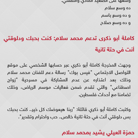
ده وسع سلام
و ده وسع باسم
و ده وسع صلاح
كاملة أبو ذكرى تدعم محمد سلام: كنت بحبك ودلوقتي
أنت في حتة تانية
وجهت المخرجة كاملة أبو ذكري عبر حسابها الشخصي على موقع
التواصل الاجتماعي "فيس بوك" رسالة دعم للفنان محمد سلام
وذلك بعد اعتذاره عن عدم المشاركة في مسرحية "زواج
اصطناعي" والتي تقدم ضمن فعاليات موسم الرياض، وذلك
تضامنا مع أحداث فلسطين.
وكتبت كاملة أبو ذكري قائلة: "ربنا هيعوضك كل خير.. كنت بحبك
بس دلوقتي أنت في حتة تانية خالص.. حب واحترام وتقدير".
حمزة العيلي يشيد بمحمد سلام