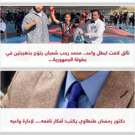
تألق لافت لبطل واعد.. محمد رجب شعبان يتوّج بذهبيتين في
بطولة الجمهورية...
دكتور رمضان طنطاوي يكتب: أفكار نافعه.... لإدارة واعيه