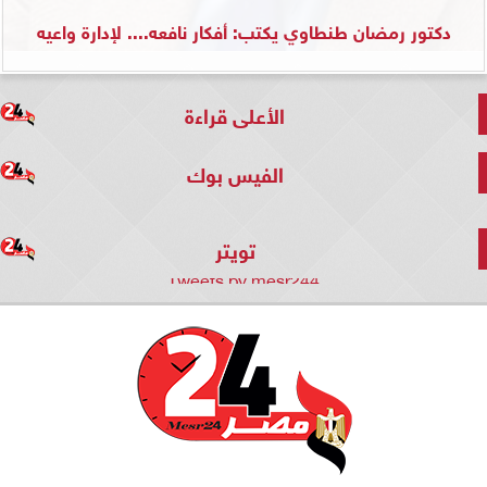
دكتور رمضان طنطاوي يكتب: أفكار نافعه.... لإدارة واعيه
الأعلى قراءة
الفيس بوك
تويتر
Tweets by mesr244