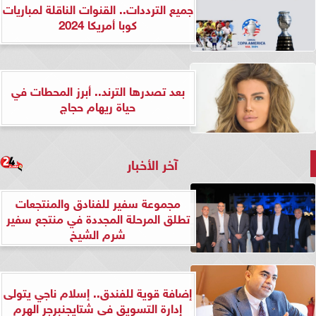
جميع الترددات.. القنوات الناقلة لمباريات
كوبا أمريكا 2024
بعد تصدرها الترند.. أبرز المحطات في
حياة ريهام حجاج
آخر الأخبار
مجموعة سفير للفنادق والمنتجعات
تطلق المرحلة المجددة في منتجع سفير
شرم الشيخ
إضافة قوية للفندق.. إسلام ناجي يتولى
إدارة التسويق في شتايجنبرجر الهرم