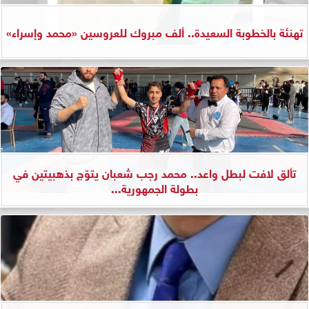
تهنئة بالخطوبة السعيدة.. ألف مبروك للعروسين «محمد وإسراء»
تألق لافت لبطل واعد.. محمد رجب شعبان يتوّج بذهبيتين في
بطولة الجمهورية...