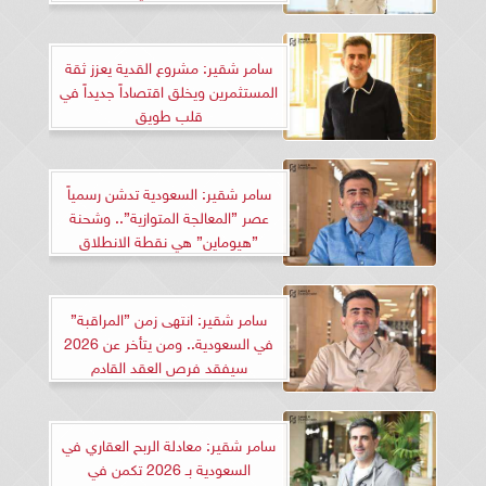
سامر شقير: مشروع القدية يعزز ثقة
المستثمرين ويخلق اقتصاداً جديداً في
قلب طويق
سامر شقير: السعودية تدشن رسمياً
عصر ”المعالجة المتوازية”.. وشحنة
”هيوماين” هي نقطة الانطلاق
سامر شقير: انتهى زمن ”المراقبة”
في السعودية.. ومن يتأخر عن 2026
سيفقد فرص العقد القادم
سامر شقير: معادلة الربح العقاري في
السعودية بـ 2026 تكمن في