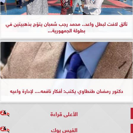
تألق لافت لبطل واعد.. محمد رجب شعبان يتوّج بذهبيتين في
بطولة الجمهورية...
دكتور رمضان طنطاوي يكتب: أفكار نافعه.... لإدارة واعيه
الأعلى قراءة
الفيس بوك