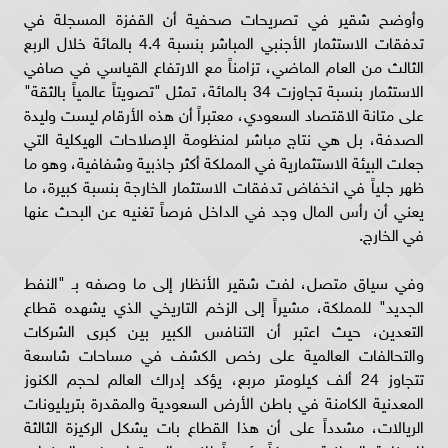
وأوضح شقير في تصريحات صحفية أن القفزة المسجلة في
تدفقات الاستثمار الأجنبي المباشر بنسبة 4.4 بالمائة خلال الربع
الثالث من العام الماضي، تزامناً مع الارتفاع القياسي في صافي
الاستثمار بنسبة تجاوزت 34 بالمائة، تمثل "تصويتاً عالمياً بالثقة"
على متانة الاقتصاد السعودي، معتبراً أن هذه الأرقام ليست وليدة
الصدفة، بل هي نتاج مباشر لمنظومة الإصلاحات الهيكلية التي
جعلت البيئة الاستثمارية في المملكة أكثر جاذبية وشفافية، وهو ما
ظهر جلياً في انخفاض تدفقات الاستثمار الخارجة بنسبة كبيرة، ما
يعني أن رأس المال وجد في الداخل فرصاً تغنيه عن البحث عنها
في الخارج.
وفي سياق متصل، لفت شقير الأنظار إلى ما وصفه بـ "النفط
الجديد" للمملكة، مشيراً إلى الزخم التاريخي الذي يشهده قطاع
التعدين، حيث اعتبر أن التنافس الكبير بين كبرى الشركات
والتحالفات العالمية على رخص الكشف في مساحات شاسعة
تتجاوز 24 ألف كيلومتر مربع، يؤكد إدراك العالم لحجم الكنوز
المعدنية الكامنة في باطن الأرض السعودية والمقدرة بتريليونات
الريالات، مشدداً على أن هذا القطاع بات يشكل الركيزة الثالثة