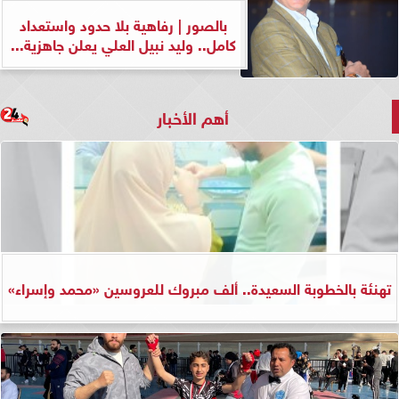
بالصور | رفاهية بلا حدود واستعداد
كامل.. وليد نبيل العلي يعلن جاهزية...
أهم الأخبار
تهنئة بالخطوبة السعيدة.. ألف مبروك للعروسين «محمد وإسراء»