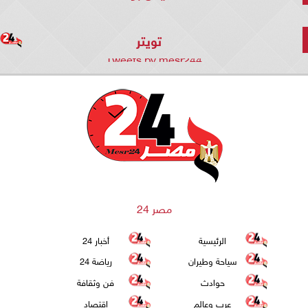
تويتر
Tweets by mesr244
مصر 24
الرئيسية
أخبار 24
سياحة وطيران
رياضة 24
حوادث
فن وثقافة
عرب وعالم
اقتصاد