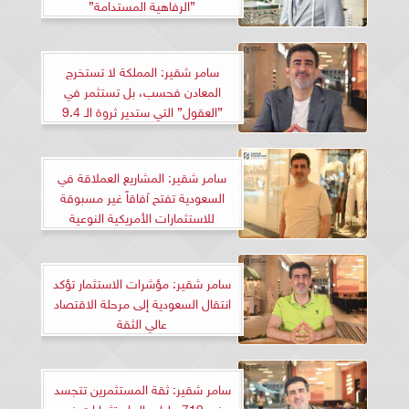
”الرفاهية المستدامة”
سامر شقير: المملكة لا تستخرج
المعادن فحسب، بل تستثمر في
”العقول” التي ستدير ثروة الـ 9.4
تريليونات ريال
سامر شقير: المشاريع العملاقة في
السعودية تفتح آفاقاً غير مسبوقة
للاستثمارات الأمريكية النوعية
سامر شقير: مؤشرات الاستثمار تؤكد
انتقال السعودية إلى مرحلة الاقتصاد
عالي الثقة
سامر شقير: ثقة المستثمرين تتجسد
في 719 مليار ريال استثمارات غير