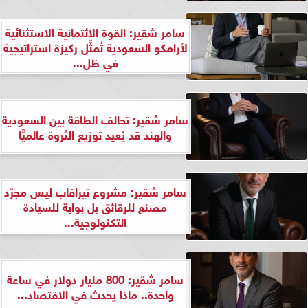
سامر شقير: القوة الائتمانية الاستثنائية
لأرامكو السعودية تُمثِّل ركيزة استراتيجية
في ظل...
سامر شقير: تحالف الطاقة بين السعودية
والهند قد يُعيد توزيع الثروة عالميًّا
سامر شقير: مشروع تيرافاب ليس مجرَّد
مصنع للرقائق بل بوابة للسيادة
التكنولوجية...
سامر شقير: 800 مليار دولار في ساعة
واحدة.. ماذا يحدث في الاقتصاد...