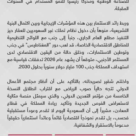
للصناعة الوطنية ومحركاً رئيسياً للنمو المستدام في السنوات
المقبلة.
وربط رائد الاستثمار بين هذه المؤشرات الإيجابية وبين اكتمال البنية
التشريعية، منوهاً بأن دخول نظام تملك غير السعوديين للعقار حيز
التنفيذ مطلع العام الجاري، جنباً إلى جنب مع اللوائح التنظيمية
للمناطق الاقتصادية الخاصة، قد لعب دور "المغناطيس" في جذب
وتوطين الاستثمارات، وخلق حالة من اليقين الاقتصادي لدى
المستثمر الأجنبي، متوقعاً أن يشهد عام 2026 تدفقات قياسية مع
استهداف المملكة جذب 100 مليار دولار سنوياً بحلول 2030.
واختتم شقير تصريحاته، بالتأكيد على أن أنظار مجتمع الأعمال
الدولي تتجه حالياً صوب الرياض مع اقتراب انطلاق النسخة
الخامسة من مؤتمر التعدين الدولي، والذي سيمثل منصة مثالية
لاستعراض الفرص الجديدة وتأكيد ريادة المملكة في قطاع
المعادن، مشيراً إلى أن السعودية اليوم لا تقدم وعوداً مستقبلية
فحسب، بل تقدم نموذجاً اقتصادياً قائماً وعائداً استثمارياً حقيقياً
مدعوماً بالاستقرار والشفافية.