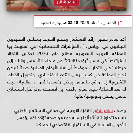
سامر شقير
الخميس، 1 يناير 2026
02:18 مـ
بتوقيت القاهرة
أكد سامر شقير، رائد الاستثمار وعضو الشرف بمجلس التنفيذيين
اللبنانيين في الرياض، أن المؤشرات الاقتصادية التي استهلت بها
المملكة العربية السعودية مطلع عام 2026 تعكس انتقالاً
استراتيجياً في مسار "رؤية 2030" من مرحلة التأسيس والبناء إلى
مرحلة "جني الثمار"، موضحاً أن لغة الأرقام الصادرة حديثاً تبرهن
نجاح المملكة في كسب رهان التنوع الاقتصادي، وتحويل الخطط
التشريعية إلى واقع ملموس يجذب رؤوس الأموال العالمية، حيث
لم تعد المملكة مجرد سوق واعدة، بل أصبحت مركز ثقل استثماري
عالمي يحظى بموثوقية عالية.
وصف
سامر شقير
القفزة النوعية في صافي الاستثمار الأجنبي
بنسبة تتجاوز 34% بأنها رسالة دولية واضحة تؤكد ثقة رؤوس
الأموال العالمية في الاستقرار الاقتصادي للمملكة.