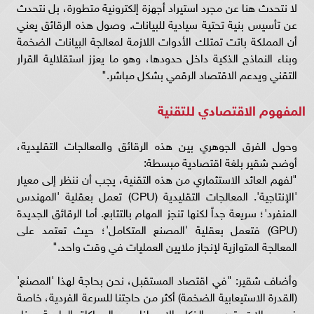
لا نتحدث هنا عن مجرد استيراد أجهزة إلكترونية متطورة، بل نتحدث
عن تأسيس بنية تحتية سيادية للبيانات. وصول هذه الرقائق يعني
أن المملكة باتت تمتلك الأدوات اللازمة لمعالجة البيانات الضخمة
وبناء النماذج الذكية داخل حدودها، وهو ما يعزز استقلالية القرار
التقني ويدعم الاقتصاد الرقمي بشكل مباشر."
المفهوم الاقتصادي للتقنية
وحول الفرق الجوهري بين هذه الرقائق والمعالجات التقليدية،
أوضح شقير بلغة اقتصادية مبسطة:
"لفهم العائد الاستثماري من هذه التقنية، يجب أن ننظر إلى معيار
'الإنتاجية'. المعالجات التقليدية (CPU) تعمل بعقلية 'المهندس
المنفرد'؛ سريعة جداً لكنها تنجز المهام بالتتابع. أما الرقائق الجديدة
(GPU) فتعمل بعقلية 'المصنع المتكامل'؛ حيث تعتمد على
المعالجة المتوازية لإنجاز ملايين العمليات في وقت واحد."
وأضاف شقير: "في اقتصاد المستقبل، نحن بحاجة لهذا 'المصنع'
(القدرة الاستيعابية الضخمة) أكثر من حاجتنا للسرعة الفردية، خاصة
في مجالات تدريب الذكاء الاصطناعي والمحاكاة العلمية وبناء