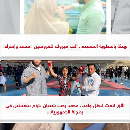
تهنئة بالخطوبة السعيدة.. ألف مبروك للعروسين «محمد وإسراء»
تألق لافت لبطل واعد.. محمد رجب شعبان يتوّج بذهبيتين في
بطولة الجمهورية...