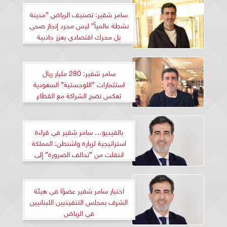
سامر شقير: تصنيف الرياض ”مدينة
نشطة عالمياً” ليس مجرد إنجاز صحي
بل محرك اقتصادي يعزز جاذبية
الاستثمار الأجنبي
سامر شقير: 280 مليار ريال
استثمارات ”اللوجستية” السعودية
تعكس نضج الشراكة مع القطاع
الخاص.. والنمو يقود المنطقة
بالفيديو… سامر شقير في قراءة
استراتيجية لزيارة واشنطن: المملكة
انتقلت من ”تحالف الضرورة” إلى
”هندسة المستقبل”
اختيار سامر شقير عضوًا في هيئة
الشرف بمجلس التنفيذيين اللبنانيين
في الرياض