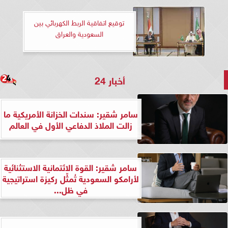
توقيع اتفاقية الربط الكهربائي بين
السعودية والعراق
أخبار 24
سامر شقير: سندات الخزانة الأمريكية ما
زالت الملاذ الدفاعي الأول في العالم
سامر شقير: القوة الائتمانية الاستثنائية
لأرامكو السعودية تُمثِّل ركيزة استراتيجية
في ظل...