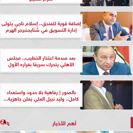
إضافة قوية للفندق.. إسلام ناجي يتولى
إدارة التسويق في شتايجنبرجر الهرم
بعد صدمة اعتذار الخطيب.. مجلس
الأهلي يتحرك سريعًا بقراره الأول
بالصور | رفاهية بلا حدود واستعداد
كامل.. وليد نبيل العلي يعلن جاهزية...
أهم الأخبار