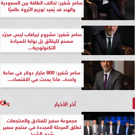
سامر شقير: تحالف الطاقة بين السعودية
والهند قد يُعيد توزيع الثروة عالميًّا
سامر شقير: مشروع تيرافاب ليس مجرَّد
مصنع للرقائق بل بوابة للسيادة
التكنولوجية...
سامر شقير: 800 مليار دولار في ساعة
واحدة.. ماذا يحدث في الاقتصاد...
آخر الأخبار
مجموعة سفير للفنادق والمنتجعات
تطلق المرحلة المجددة في منتجع سفير
شرم الشيخ