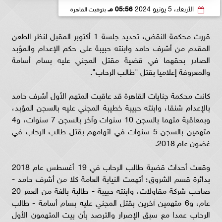
الأربعاء، 5 يونيو 2024
05:56 مـ
بتوقيت القاهرة
قررت محكمة النقض، تحديد جلسة 1 أكتوبر المقبل لنظر الطعن
المقدم من أشرف حامد وابنته حبيبة على حكم الإعدام والمؤبد
الصادر بحقهما في قضية مقتل المجني عليه بسام أسامة
والمعروفة إعلاميا بقتل "طالب الرحاب".
كانت محكمة جنايات القاهرة قد عاقبت المتهم الأول أشرف حامد
بالإعدام شنقا، وابنته حبيبة خطيبة المجني عليه بالسجن المؤبد،
وبمعاقبة متهما بالسجن 10 سنوات وآخر بالسجن 7 سنوات، و4
متهمين بالسجن 5 سنوات في اتهامهم بقتل طالب الرحاب في
غضون عام 2018.
وقعت أحداث قضية طالب الرحاب في 19 أغسطس عام 2018
بدائرة قسم الشروق؛ أتهمت النيابة العامة كلا من أشرف حامد -
صاحب شركة مقاولات، وابنته حبيبة - طالبة بالغة من العمر 20
عام، و6 متهمين آخرين بقتل المجني عليه بسام أسامة - طالب
الرحاب عمدا مع سبق الإصرار والترصد بأن بيت المتهمون الأول