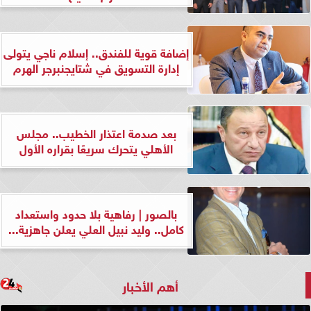
إضافة قوية للفندق.. إسلام ناجي يتولى
إدارة التسويق في شتايجنبرجر الهرم
بعد صدمة اعتذار الخطيب.. مجلس
الأهلي يتحرك سريعًا بقراره الأول
بالصور | رفاهية بلا حدود واستعداد
كامل.. وليد نبيل العلي يعلن جاهزية...
أهم الأخبار