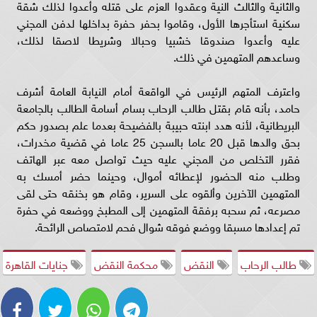
والثانية والثالث النية وعقدوا العزم على قتله وأعدوا لذلك شقة
سكنية استأجرها الأول، وقاموا بحفر حفرة بداخلها لدفن المجني
عليه وأعدوا صندوقا خشبيا وحبالا وشريطا لاصقا لذلك،
وساعدهم المتهمين في ذلك.
واعترف المتهم الرئيس في الواقعة أمام النيابة العامة أشرف
حامد، بأنه قام بقتل طالب الرحاب بسام أسامة الطالب بالجامعة
البريطانية، لأنه هدد ابنته حبيبة بالفضيحة بعدما علم بصدور حكم
بحق والدها قبل 20 عاما بالسجن 25 عاما في قضية مخدرات،
فقرر التخلص من المجني عليه حيث تواصل معه عبر الهاتف
وطلب منه الحضور لإعطائه أموال، وحينما حضر أمسك به
المتهمين الآخرين وألقوه على السرير، وقام هو بخنقه حتى لقى
مصرعه، ثم سحبه برفقة المتهمين إلى المطبخ ووضعه في حفرة
تم إعدادها مسبقا ووضع فوقه شوال فحم لامتصاص الرائحة.
طالب الرحاب
النقض
محكمة النقض
جنايات القاهرة