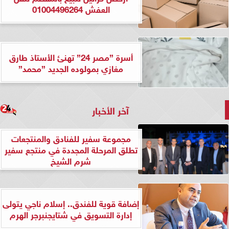
العفش 01004496264
أسرة ”مصر 24” تهنئ الأستاذ طارق
مغازي بمولوده الجديد ”محمد”
آخر الأخبار
مجموعة سفير للفنادق والمنتجعات
تطلق المرحلة المجددة في منتجع سفير
شرم الشيخ
إضافة قوية للفندق.. إسلام ناجي يتولى
إدارة التسويق في شتايجنبرجر الهرم