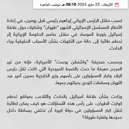
الأربعاء، 22 مايو 2024
08:18 مـ
بتوقيت القاهرة
تسبب مقتل الرئيس الإيراني إبراهيم رئيسي قبل يومين، في إعادة
الأنظار للمسلسل الإسرائيلي الشهير “طهران” وشكوك حول علاقة
إسرائيل بتورط الموساد في مقتل عناصر الحكومة الإيرانية إثر
تحطم طائرة إلى حالة من التكهنات بشأن الأسباب الحقيقية وراء
الحادث.
وبحسب صحيفة "واشنطن بوست" الأمريكية، فإنه من غير
المرجح معرفة ما حدث بالضبط للمروحية التي كانت تقل رئيس
البلاد وكبار المسؤولين على رأسهم وزير الخارجية حسين أمير عبد
اللهيان وسقطت لتودي بحياتهم جميعا.
وزادت بشأن علاقة اسرائيل بالحادث والتلاعب بمواقع تحطم
كوارث الطيران، على رأس هذه التساؤلات هو كيف يمكن لطائرة
تنقل كبار المسؤولين في دولة كبيرة أن تختفي ببساطة داخل
حدودها ولفترة طويلة؟