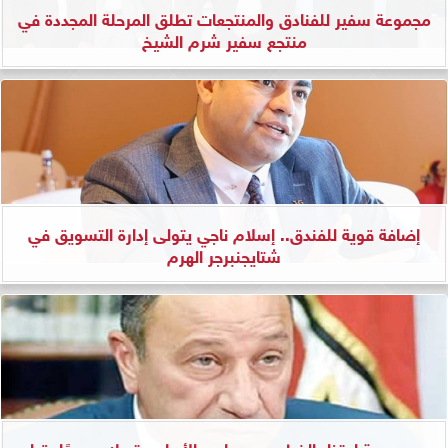
مجموعة سفير للفنادق والمنتجعات تطلق المرحلة المجددة في
منتجع سفير شرم الشيخ
إضافة قوية للفندق.. إسلام ناجي يتولى إدارة التسويق في
شتايجنبرجر الهرم
بعد صدمة اعتذار الخطيب.. مجلس الأهلي يتحرك سريعًا بقراره