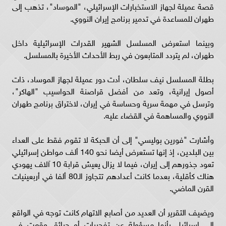
قصة عميلة لجهاز الاستخبارات الإسرائيلي، "الموساد"، تذهب إلى
طهران للمساعدة في تدمير برنامج إيران النووي.
وبينما استعرض المسلسل الشهير القدرات الإسرائيلية داخل
طهران، لم يتردد المتابعون في ربط الأحداث الأخيرة بالمسلسل.
بطلة المسلسل نيف سلطان، أدت دور عميلة لجهاز الموساد، ذات
أصول إيرانية، وتعد من أفضل قراصنة الحواسيب "الهاكر"،
وترسل في مهمة سرية وحساسة في إيران، لاختراق برنامج طهران
النووي والمساهمة في القضاء عليه.
وأشارت "فورين بوليسي" إلى أن الحبكة لا تقوم فقط على العداء
بين البلدين، إذ إنها تستعرض أيضا نحو 140 ألف مواطن إسرائيلي
تعود جذورهم إلى إيران، فيما لا يزال يعيش قرابة 10 آلاف يهودي
هناك كأقلية، بعدما كانت أعدادهم تتجاوز الـ80 ألفا في أربعينيات
القرن الماضي.
ويضيف التقرير أن العديد من أصابع الاتهام كانت توجه في الواقع
إلى إسرائيل بأنها مسؤولة عن تفجيرات أو حرائق وقعت في