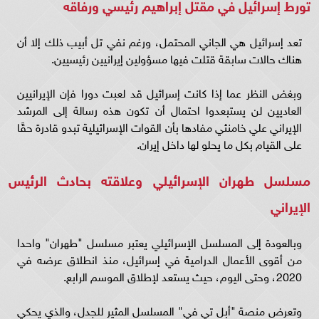
تورط إسرائيل في مقتل إبراهيم رئيسي ورفاقه
تعد إسرائيل هي الجاني المحتمل، ورغم نفي تل أبيب ذلك إلا أن
هناك حالات سابقة قتلت فيها مسؤولين إيرانيين رئيسيين.
وبغض النظر عما إذا كانت إسرائيل قد لعبت دورا فإن الإيرانيين
العاديين لن يستبعدوا احتمال أن تكون هذه رسالة إلى المرشد
الإيراني علي خامنئي مفادها بأن القوات الإسرائيلية تبدو قادرة حقًا
على القيام بكل ما يحلو لها داخل إيران.
مسلسل طهران الإسرائيلي وعلاقته بحادث الرئيس
الإيراني
وبالعودة إلى المسلسل الإسرائيلي يعتبر مسلسل "طهران" واحدا
من أقوى الأعمال الدرامية في إسرائيل، منذ انطلاق عرضه في
2020، وحتى اليوم، حيث يستعد لإطلاق الموسم الرابع.
وتعرض منصة "أبل تي في" المسلسل المثير للجدل، والذي يحكي