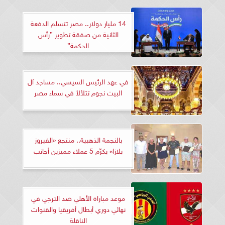
14 مليار دولار.. مصر تتسلم الدفعة
الثانية من صفقة تطوير ”رأس
الحكمة”
في عهد الرئيس السيسي.. مساجد آل
البيت نجوم تتلألأ في سماء مصر
بالنجمة الذهبية.. منتجع «الفيروز
بلازا» يكرّم 5 عملاء مميزين أجانب
موعد مباراة الأهلي ضد الترجي في
نهائي دوري أبطال أفريقيا والقنوات
الناقلة