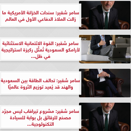
سامر شقير: سندات الخزانة الأمريكية ما
زالت الملاذ الدفاعي الأول في العالم
سامر شقير: القوة الائتمانية الاستثنائية
لأرامكو السعودية تُمثِّل ركيزة استراتيجية
في ظل...
سامر شقير: تحالف الطاقة بين السعودية
والهند قد يُعيد توزيع الثروة عالميًّا
سامر شقير: مشروع تيرافاب ليس مجرَّد
مصنع للرقائق بل بوابة للسيادة
التكنولوجية...