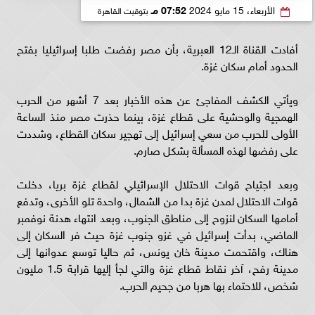
الأربعاء، 15 مايو 2024
07:52 مـ
بتوقيت القاهرة
أفادت القناة الـ12 العبرية، بأن مصر رفضت طلبا إسرائيليا بفتح
الحدود أمام سكان غزة.
ويأتي الكشف المفاجئ عن هذه الأخبار بعد 7 أشهر من الحرب
الهمجية والوحشية على قطاع غزة، بينما حذرت مصر منذ الساعة
الأولى للحرب من سعي إسرائيل إلى تهجير سكان القطاع، وشددت
على رفضها لهذه المسألة بشكل صارم.
وبعد اجتياح قوات الاحتلال الإسرائيلي لقطاع غزة بريا، دخلت
قوات الاحتلال لمدن غزة بدا من الشمال، واحدة تلو الأخرى، وتدفع
أمامها السكان لنزوح إلى مناطق الجنوب، وبعد انتهاء هدنة نوفمبر
الماضي، بدأت إسرائيل في غزو جنوب غزة حيث فر السكان إلى
هناك، واقتحمت مدينة خان يونس، ثم حاليا توسع عدوانها إلى
مدينة رفح، آخر نقاط قطاع غزة والتي لجأ إليها قرابة 1.5 مليون
شخص، للاحتماء بها هربا من جحيم الحرب.