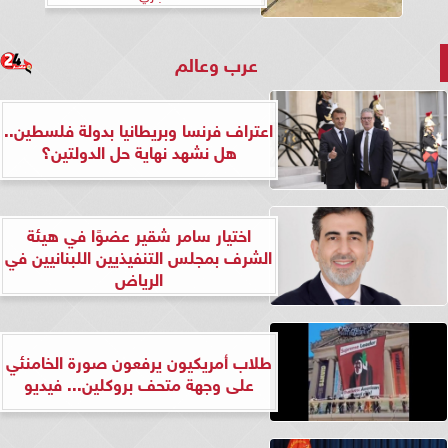
عرب وعالم
اعتراف فرنسا وبريطانيا بدولة فلسطين..
هل نشهد نهاية حل الدولتين؟
اختيار سامر شقير عضوًا في هيئة
الشرف بمجلس التنفيذيين اللبنانيين في
الرياض
طلاب أمريكيون يرفعون صورة الخامنئي
على وجهة متحف بروكلين... فيديو