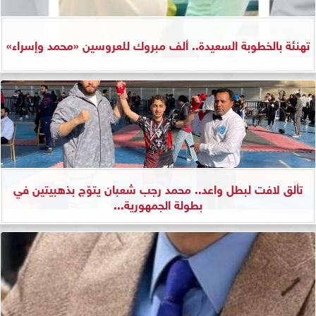
تهنئة بالخطوبة السعيدة.. ألف مبروك للعروسين «محمد وإسراء»
تألق لافت لبطل واعد.. محمد رجب شعبان يتوّج بذهبيتين في
بطولة الجمهورية...