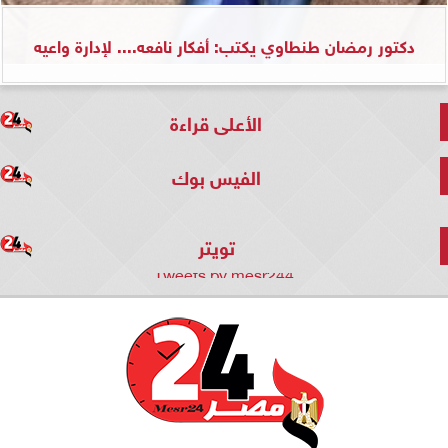
دكتور رمضان طنطاوي يكتب: أفكار نافعه.... لإدارة واعيه
الأعلى قراءة
الفيس بوك
تويتر
Tweets by mesr244