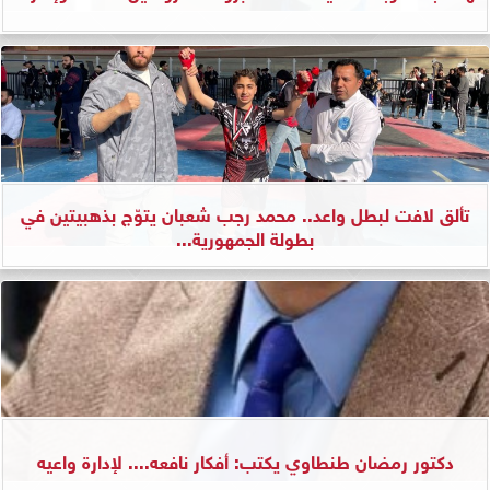
تألق لافت لبطل واعد.. محمد رجب شعبان يتوّج بذهبيتين في
بطولة الجمهورية...
دكتور رمضان طنطاوي يكتب: أفكار نافعه.... لإدارة واعيه