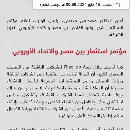
السبت، 18 مايو 2024
06:56 مـ
بتوقيت القاهرة
أعلن الدكتور مصطفى مدبولى، رئيس الوزراء، تنظم مؤتمر
الاستثمار شهر يونيو القادم بين مصر والاتحاد الأوروبي لتعزيز
الشراكة.
مؤتمر استثمار بين مصر والاتحاد الأوروبي
كما أوضح خلال قمة Rise up للشركات الناشئة في المتحف
المصري الكبير، أن الدولة أخذت على عاتقها دعم الشركات الناشئة
وريادة الاعمال ودعم الاستثمارات الموجهة للأعمال الناشئة،
مضيفا أن الدولة أنشأت وحدة دائمة لريادة الاعمال ليكون هناك
جهة واحدة تتعامل معها الشركات الناشئة، وتشكيل مجلس
استشاري يمثل بالكامل من القطاع الخاص وريادة الأعمال، وإنشاء
منصة تتضمن كافة الأعمال عن الشركات الناشئة وريادة الأعمال
سيتم إطلاق النسخة الأولى منها قريبًا.
كما أوضح أن الدولة تسعى لتقديم الدعم والحوافز لتطوير