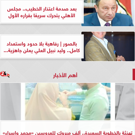
بعد صدمة اعتذار الخطيب.. مجلس
الأهلي يتحرك سريعًا بقراره الأول
بالصور | رفاهية بلا حدود واستعداد
كامل.. وليد نبيل العلي يعلن جاهزية...
أهم الأخبار
تهنئة بالخطوبة السعيدة.. ألف مبروك للعروسين «محمد وإسراء»