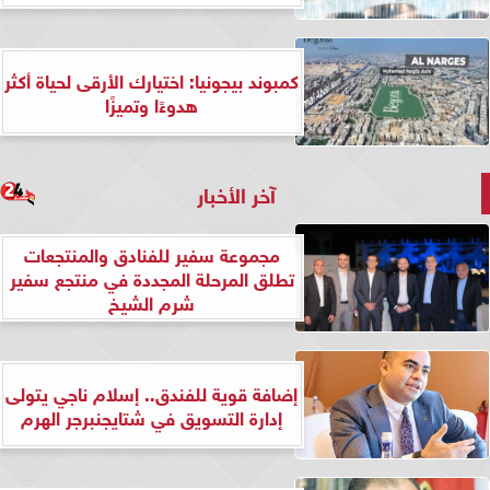
كمبوند بيجونيا: اختيارك الأرقى لحياة أكثر
هدوءًا وتميزًا
آخر الأخبار
مجموعة سفير للفنادق والمنتجعات
تطلق المرحلة المجددة في منتجع سفير
شرم الشيخ
إضافة قوية للفندق.. إسلام ناجي يتولى
إدارة التسويق في شتايجنبرجر الهرم