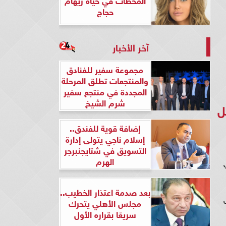
حجاج
آخر الأخبار
مجموعة سفير للفنادق
والمنتجعات تطلق المرحلة
المجددة في منتجع سفير
شرم الشيخ
لسل
إضافة قوية للفندق..
إسلام ناجي يتولى إدارة
التسويق في شتايجنبرجر
الهرم
ي
بعد صدمة اعتذار الخطيب..
مجلس الأهلي يتحرك
سريعًا بقراره الأول