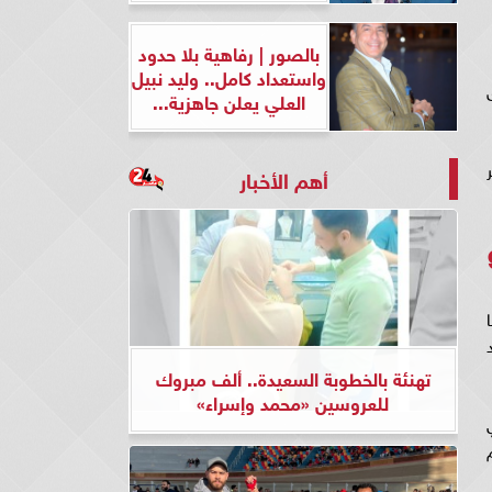
بالصور | رفاهية بلا حدود
واستعداد كامل.. وليد نبيل
يق
العلي يعلن جاهزية...
أهم الأخبار
تهنئة بالخطوبة السعيدة.. ألف مبروك
للعروسين «محمد وإسراء»