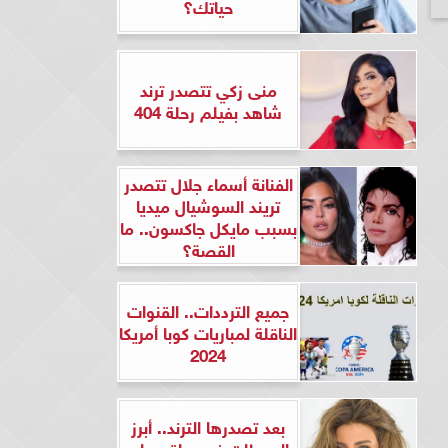
حياتك؟
منى زكي تتصدر ترند
شاهد بفيلم رحلة 404
الفنانة أسماء جلال تتصدر
تريند السوشيال ميديا
بسبب مايكل جاكسون.. ما
القصة؟
جميع الترددات.. القنوات
الناقلة لمباريات كوبا أمريكا
2024
بعد تصدرها الترند.. أبرز
المحطات في حياة ريهام