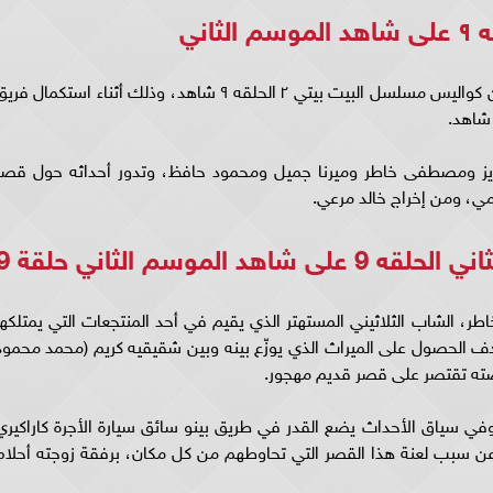
وكانت قد نشرت الفنانة ميرنا جميل، أول صورة من كواليس مسلسل البيت بيتي ٢ الحلقه ٩ شاهد، وذلك أثناء استكمال فر
شاهد.
 محمود عبدالعزيز ومصطفى خاطر وميرنا جميل ومحمود حافظ، وتدور أحداثه حول قصر
مي، ومن إخراج خالد مرعي.
لموسم الثاني حلقة 9
 الشاب الثلاثيني المستهتر الذي يقيم في أحد المنتجعات التي يمتلكها
بهدف الحصول على الميراث الذي يوزّع بينه وبين شقيقيه كريم (محمد محمود
صته تقتصر على قصر قديم مهجور.
في سياق الأحداث يضع القدر في طريق بينو سائق سيارة الأجرة كاراكيري
ث عن سبب لعنة هذا القصر التي تحاوطهم من كل مكان، برفقة زوجته أحلام