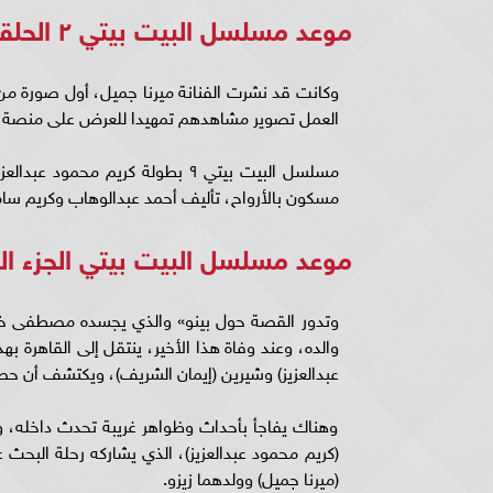
موعد مسلسل البيت بيتي ٢ الحلقه ٩ على شاهد الموسم الثاني
العمل تصوير مشاهدهم تمهيدا للعرض على منصة 
مسلسل البيت بيتي ٩ بطولة كريم
مسكون بالأرواح، تأليف أحمد عبدالوهاب وكريم سا
موعد مسلسل البيت بيتي الجزء الثاني الحلقه 9 على شاهد ا
وتدور القصة حول بينو» والذي يجسده مصطفى خاطر،
والده، وعند وفاة هذا الأخير، ينتقل إلى القاهرة 
عبدالعزيز) وشيرين (إيمان الشريف)، ويكتشف أن ح
وهناك يفاجأ بأحداث وظواهر غريبة تحدث داخله، و
(كريم محمود عبدالعزيز)، الذي يشاركه رحلة البح
(ميرنا جميل) وولدهما زيزو.