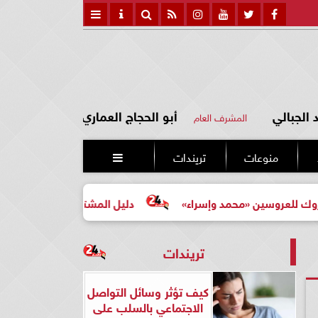
الجبالي
أبو الحجاج العماري
المشرف العام
منوعات
تريندات

ن «محمد وإسراء»
دليل المشتري لأول مرة لاختيار مشروع عق
تريندات
كيف تؤثر وسائل التواصل
الاجتماعي بالسلب على