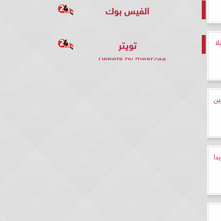
الفيس بوك
لا
تويتر
Tweets by mesr244
ين
دا