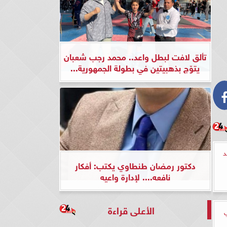
تألق لافت لبطل واعد.. محمد رجب شعبان
يتوّج بذهبيتين في بطولة الجمهورية...
د
دكتور رمضان طنطاوي يكتب: أفكار
نافعه.... لإدارة واعيه
الأعلى قراءة
ي