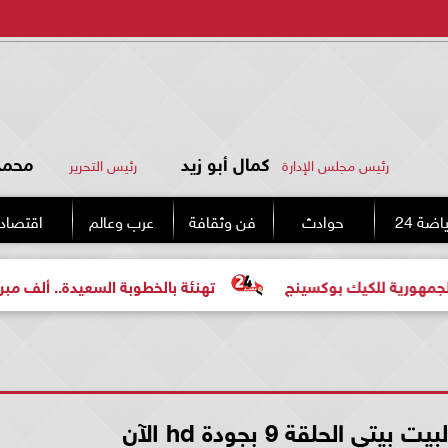
كمال أبو زيد
محمد 
رئيس مجلس الإدارة
رئيس التحرير
اضة 24
حوادث
فن وثقافة
عرب وعالم
اقتصاد
يك بوكسينج
تهنئة بالخطوبة السعيدة.. ألف مبروك للعروسي
الحلقة 9 بجودة hd الآن