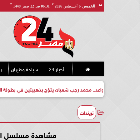
مـ
هـ
الخميس
6
أغسطس
2026
06:31 صـ
22
صفر
1448
أخبار 24
سياحة وطيران
ري
بطل واعد.. محمد رجب شعبان يتوّج بذهبيتين في بطولة الجمهورية للك
تريندات
مشاهدة مسلسل البيت بيتي 