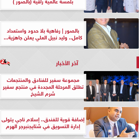
بلمسة عالمية راقية (بالصور )
بالصور | رفاهية بلا حدود واستعداد
كامل.. وليد نبيل العلي يعلن جاهزية...
آخر الأخبار
مجموعة سفير للفنادق والمنتجعات
تطلق المرحلة المجددة في منتجع سفير
شرم الشيخ
إضافة قوية للفندق.. إسلام ناجي يتولى
إدارة التسويق في شتايجنبرجر الهرم