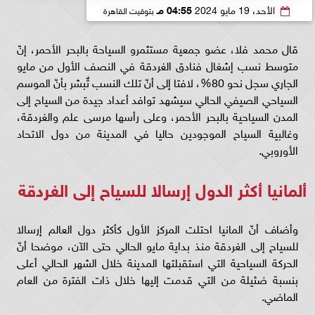
الأحد، 19 مايو 2024
04:55 مـ
بتوقيت القاهرة
قال محمد فلا، عضو جمعية مستثمرو السياحة بالبحر الأحمر، إنّ
متوسط نسب إشغال فنادق الغردقة في النصف الأول من مايو
الجاري سجل نحو 80%، لافتا إلى أنّ تلك النسب تٌبشر بأنّ الموسم
السياحي الصيفي الحالي سيشهد توافد أعداد جيدة من السياح إلى
المدن السياحية بالبحر الأحمر، وعلى رأسها مرسى علم والغردقة،
وغالبية السياح الموجودين حاليا في المدينة من دول الاتحاد
الأوروبي.
ألمانيا أكثر الدول إرسالا للسياح إلى الغردقة
وأضاف أنّ المانيا احتلت المركز الأول كأكثر دول العالم إرسالا
للسياح إلى الغردقة منذ بداية مايو الحالي حتى الآن، موضحا أنّ
الحركة السياحية التي استقبلتها المدينة خلال الشهر الحالي أعلى
بنسبة ضئيلة من التي قدمت إليها خلال ذات الفترة من العام
الماضي.