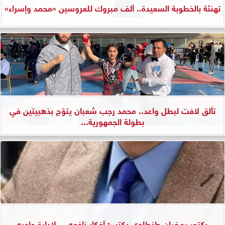
تهنئة بالخطوبة السعيدة.. ألف مبروك للعروسين «محمد وإسراء»
تألق لافت لبطل واعد.. محمد رجب شعبان يتوّج بذهبيتين في
بطولة الجمهورية...
دكتور رمضان طنطاوي يكتب: أفكار نافعه.... لإدارة واعيه