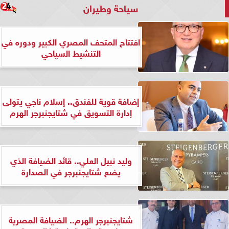
سياحة وطيران
افتتاح المتحف المصري الكبير ودوره في
التنشيط السياحي
إضافة قوية للفندق.. إسلام ناجي يتولى
إدارة التسويق في شتايجنبرجر الهرم
وليد نبيل العلي.. قائد الضيافة الذي
يضع شتايجنبرجر في الصدارة
شتايجنبرجر الهرم.. الضيافة المصرية