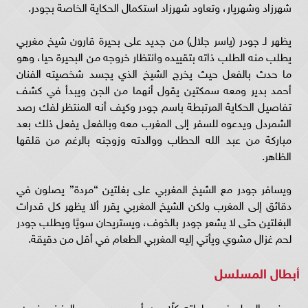
شهرزاد وشهريار، وتعاود شهرزاد استكمال الحكاية الخاصة بجودر.
يظهر لـ جودر (ياسر جلال) من جديد على بحيرة قارون شيخ مغربي
يطلب منه الطلب ذاته بتقييده وانتظار خروجه من البحيرة حيا، وهو
ما حدث بالفعل حيث يخرج الشيخ الذي يجسد شخصيته الفنان
أحمد بدير ومعه سمكتين يقول أنهما من الجن ويبدأ في كشف
تفاصيل الحكاية المرتبطة باسم جودر وكيف أنه المنتظر لفك رصد
الشمردل ويدعوه للسفر إلى المغرب معه وبالفعل يفعل ذلك بعد
مباركة من عبد الله الحطاب ووالدته وزوجته بالرغم من قلقها
الظاهر.
ويسافر جودر مع الشيخ المغربي على بغلتين “مردة” يصلون في
دقائق إلى المغرب ولكن الشيخ المغربي يقرر ألا يظهر كل قدرات
البغلتين حتى لا يشعر جودر بالخوف، ويستريحان سويًا ويطلب جودر
لحم غزال مشوي ويأتي إليه المغربي الطعام في أقل من دقيقة.
أبطال المسلسل
ويضم العمل في بطولته كلًا من أحمد بدير، عبد العزيز مخيون،