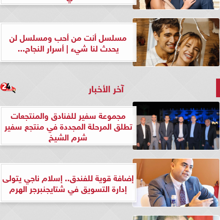
مسلسل أنت من أحب ومسلسل لن
يحدث لنا شيء | أسرار النجاح...
آخر الأخبار
مجموعة سفير للفنادق والمنتجعات
تطلق المرحلة المجددة في منتجع سفير
شرم الشيخ
إضافة قوية للفندق.. إسلام ناجي يتولى
إدارة التسويق في شتايجنبرجر الهرم