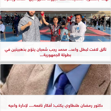
تألق لافت لبطل واعد.. محمد رجب شعبان يتوّج بذهبيتين في
بطولة الجمهورية...
دكتور رمضان طنطاوي يكتب: أفكار نافعه.... لإدارة واعيه