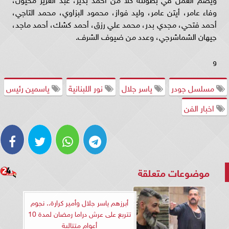
وفاء عامر، أيتن عامر، وليد فواز، محمود البزاوي، محمد التاجي،
أحمد فتحي، مجدي بدر، محمد علي رزق، أحمد كشك، أحمد ماجد،
چيهان الشماشرجي، وعدد من ضيوف الشرف.
و
مسلسل جودر
ياسر جلال
نور اللبنانية
ياسمين رئيس
اخبار الفن
موضوعات متعلقة
أبرزهم ياسر جلال وأمير كرارة.. نجوم
تتربع على عرش دراما رمضان لمدة 10
أعوام متتالية