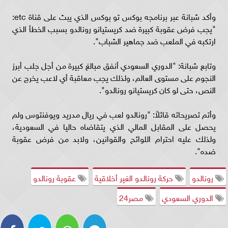
وأكد شبانة عبر برنامجه بوكس تو بوكس الذي يبث على قناة etc:
"يجب فرض عقوبة كبيرة ضد كريستيانو رونالدو بسبب الخطأ الذي
ارتكبه في الملعب ضد جماهير الشباب".
وتابع شبانة: "الدوري السعودي أنفق مبالغ كبيرة من أجل جلب أبرز
النجوم على مستوى العالم، ولذلك يجب معاقبة أي لاعب يخرج عن
النص، حتى لو كان كريستيانو رونالدو".
وأتم تصريحاته قائلاً: "رونالدو لعب في ريال مدريد ويوفنتوس ولم
يحصل على المقابل المالي الذي يتقاضاه حاليا في السعودية،
ولذلك عليه احترام اللوائح والقوانين، ولابد من فرض عقوبة
ضده".
رونالدو
حركة رونالدو الغير أخلاقية
عقوبة رونالدو
الدوري السعودي
مصر24