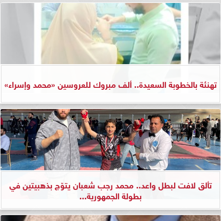
تهنئة بالخطوبة السعيدة.. ألف مبروك للعروسين «محمد وإسراء»
تألق لافت لبطل واعد.. محمد رجب شعبان يتوّج بذهبيتين في
بطولة الجمهورية...