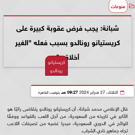
منوعات
شبانة: يجب فرض عقوبة كبيرة على
كريستيانو رونالدو بسبب فعله "الغير
أخلاقي"
كريستيانو
رونالدو
الثلاثاء، 27 فبراير 2024
09:27 صـ
بتوقيت القاهرة
قال الإعلامي محمد شبانة، أن كريستيانو رونالدو يتقاضى راتبًا هو
الأكبر في تاريخه من السعودية، من أجل اللعب بالقواعد ووفقًا
للوائح في الدوري السعودية، مبديا غضبه من تصرفات اللاعب
تجاه جماهير نادي الشباب.