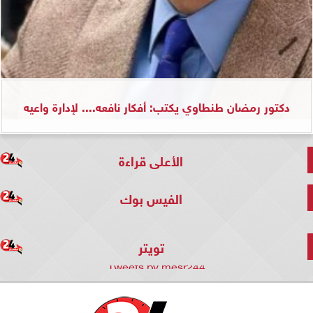
دكتور رمضان طنطاوي يكتب: أفكار نافعه.... لإدارة واعيه
الأعلى قراءة
الفيس بوك
تويتر
Tweets by mesr244