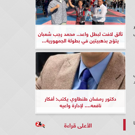
نر
تألق لافت لبطل واعد.. محمد رجب شعبان
ل
يتوّج بذهبيتين في بطولة الجمهورية...
س
ن حلقة 63 شاهد
دكتور رمضان طنطاوي يكتب: أفكار
نافعه.... لإدارة واعيه
ا
الأعلى قراءة