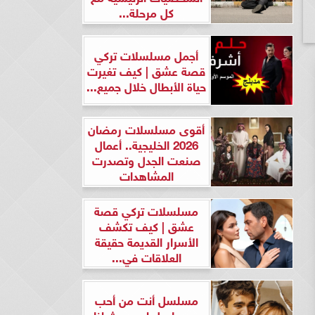
كل مرحلة...
أجمل مسلسلات تركي
قصة عشق | كيف تغيرت
حياة الأبطال خلال جميع...
أقوى مسلسلات رمضان
2026 الخليجية.. أعمال
صنعت الجدل وتصدرت
المشاهدات
مسلسلات تركي قصة
عشق | كيف تكشف
الأسرار القديمة حقيقة
العلاقات في...
مسلسل أنت من أحب
ومسلسل لن يحدث لنا