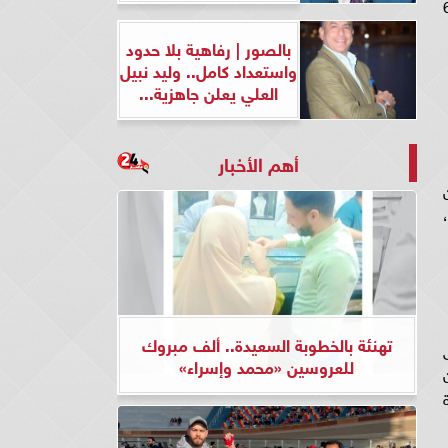
سي، ويتخلل أحداث مسلسل الخائن 63
بالصور | رفاهية بلا حدود
واستعداد كامل.. وليد نبيل
العلي يعلن جاهزية...
أهم الأخبار
ن
يل،
تهنئة بالخطوبة السعيدة.. ألف مبروك
على
للعروسين «محمد وإسراء»
ة