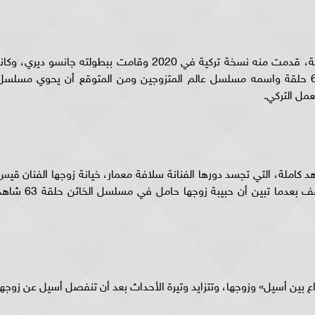
وقبل عرض مسلسل الخائن الحلقه 63 شاهد كاملة، قدمت منه نسخة تركية في 2020 وقامت ببطولته جانسو ديري، وكا
سيندوروك، وميليس سيزين، وبلغ عدد حلقاته 63 حلقة واسمه مسلسل عالم المتزوجين ومن المتوقع أن يحوي مسلس
 أسيل» في مسلسل الخائن حلقة 63 شاهد كاملة، التي تجسد دورها الفنانة سلافة معمار، خيانة زوجها الفنان قي
الشيخ نجيب، مع فتاة من العائلة، ويتصاعد الموقف بعدما تبين أن حبيبة زوجها حامل في مسلسل الخائ
 فيه حلقة الصراع بين أسيل» وزوجها، وتتزايد وتيرة الأحداث بعد أن تنفصل أسيل عن زوجه