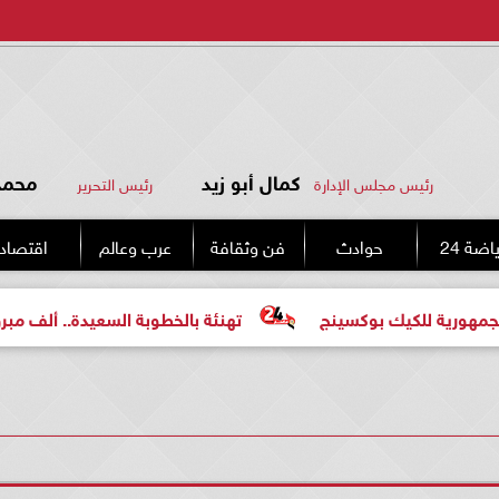
كمال أبو زيد
محمد 
رئيس مجلس الإدارة
رئيس التحرير
اضة 24
حوادث
فن وثقافة
عرب وعالم
اقتصاد
 بوكسينج
تهنئة بالخطوبة السعيدة.. ألف مبروك للعروسين «