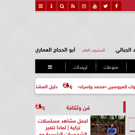
الجبالي
أبو الحجاج العماري
المشرف العام
منوعات
تريندات

محمد وإسراء»
دليل المشتري لأول مرة لاختيار مشروع عقاري
فن وثقافة
اجمل مشاهد مسلسلات
تركية | لماذا تتغير
الشخصيات الرئيسية مع