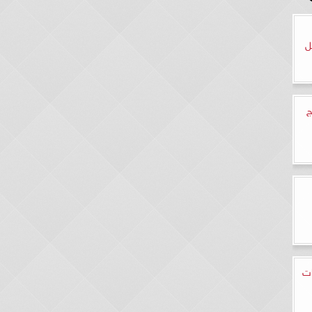
ل
ج
ات