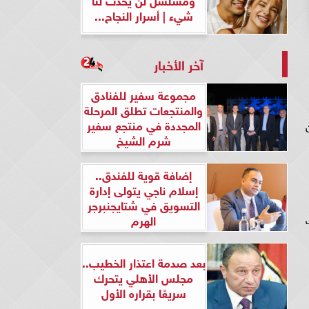
شيء | أسرار النجاح...
آخر الأخبار
مجموعة سفير للفنادق
والمنتجعات تطلق المرحلة
المجددة في منتجع سفير
ن
شرم الشيخ
إضافة قوية للفندق..
إسلام ناجي يتولى إدارة
التسويق في شتايجنبرجر
الهرم
ت
بعد صدمة اعتذار الخطيب..
مجلس الأهلي يتحرك
سريعًا بقراره الأول