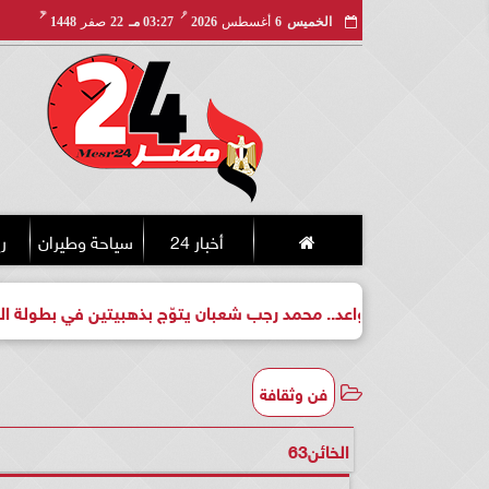
مـ
هـ
الخميس
6
أغسطس
2026
03:27 مـ
22
صفر
1448
أخبار 24
سياحة وطيران
ري
 واعد.. محمد رجب شعبان يتوّج بذهبيتين في بطولة الجمهورية للكيك
فن وثقافة
الخائن63