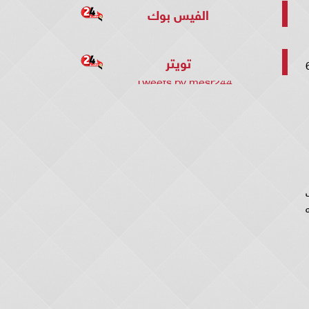
الفيس بوك
تويتر
حياة العائلة في مسلسل الخائن ح 62
Tweets by mesr244