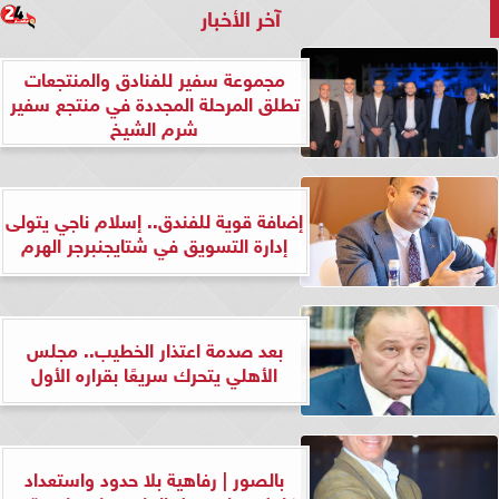
آخر الأخبار
مجموعة سفير للفنادق والمنتجعات
تطلق المرحلة المجددة في منتجع سفير
شرم الشيخ
إضافة قوية للفندق.. إسلام ناجي يتولى
إدارة التسويق في شتايجنبرجر الهرم
بعد صدمة اعتذار الخطيب.. مجلس
الأهلي يتحرك سريعًا بقراره الأول
بالصور | رفاهية بلا حدود واستعداد