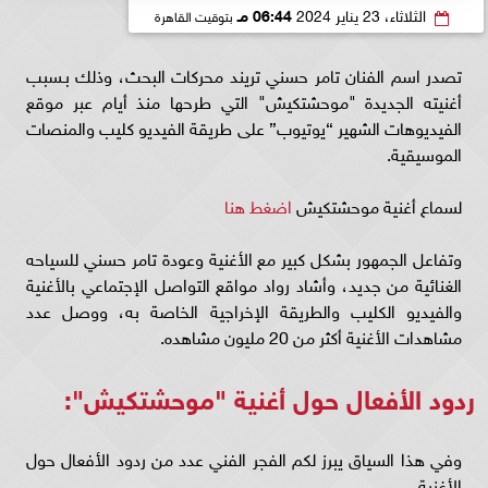
الثلاثاء، 23 يناير 2024
06:44 مـ
بتوقيت القاهرة
تصدر اسم الفنان تامر حسني تريند محركات البحث، وذلك بـسبب
أغنيته الجديدة "موحشتكيش" التي طرحها منذ أيام عبر موقع
الفيديوهات الشهير “يوتيوب” على طريقة الفيديو كليب والمنصات
الموسيقية.
لسماع أغنية موحشتكيش
اضغط هنا
وتفاعل الجمهور بشكل كبير مع الأغنية وعودة تامر حسني للسياحه
الغنائية من جديد، وأشاد رواد مواقع التواصل الإجتماعي بالأغنية
والفيديو الكليب والطريقة الإخراجية الخاصة به، ووصل عدد
مشاهدات الأغنية أكثر من 20 مليون مشاهده.
ردود الأفعال حول أغنية "موحشتكيش":
وفي هذا السياق يبرز لكم الفجر الفني عدد من ردود الأفعال حول
الأغنية