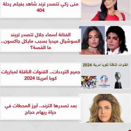
منى زكي تتصدر ترند شاهد بفيلم رحلة
404
الفنانة أسماء جلال تتصدر تريند
السوشيال ميديا بسبب مايكل جاكسون..
ما القصة؟
جميع الترددات.. القنوات الناقلة لمباريات
كوبا أمريكا 2024
بعد تصدرها الترند.. أبرز المحطات في
حياة ريهام حجاج