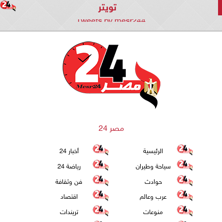
تويتر
Tweets by mesr244
مصر 24
الرئيسية
أخبار 24
سياحة وطيران
رياضة 24
حوادث
فن وثقافة
عرب وعالم
اقتصاد
منوعات
تريندات