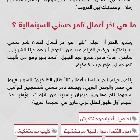
زمان.. وضحكتك بين الحروف".
ما هي آخر أعمال تامر حسني السينمائية ؟
وجدير بالذكر أن فيلم "تاج" هو آخر أعمال الفنان تامر حسني
السينمائية، ويضم الفيلم عدد من النجوم أبرزهم دينا الشربيني،
ساندي، هالة فاخر، عمرو عبد الجليل، أحمد بدير وهو من تأليف
تامر حسني وإخراج سارة وفيق.
ينتمي فيلم تاج لسلسلة أعمال "الأبطال الخارقين" السوبر هيروز
في مصر والوطن العربي، ويجسد تامر حسني شخصيتين لتوأمين
اسمهما تاج وهارون، ويمران بالعديد من الأزمات، ويُعتبر هذا
الفيلم أول ظهور لبطل عربي خارق في السينما العربية.
تفاصيل أغنية موحشتكيش
ردود الأفعال حول اغنية موحشتكيش
كليب موحشتكيش