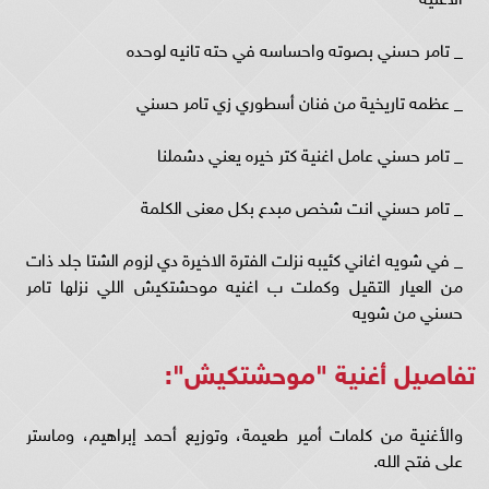
_ تامر حسني بصوته واحساسه في حته تانيه لوحده
_ عظمه تاريخية من فنان أسطوري زي تامر حسني
_ تامر حسني عامل اغنية كتر خيره يعني دشملنا
_ تامر حسني انت شخص مبدع بكل معنى الكلمة
_ في شويه اغاني كئيبه نزلت الفترة الاخيرة دي لزوم الشتا جلد ذات
من العيار التقيل وكملت ب اغنيه موحشتكيش اللي نزلها تامر
حسني من شويه
تفاصيل أغنية "موحشتكيش":
والأغنية من كلمات أمير طعيمة، وتوزيع أحمد إبراهيم، وماستر
على فتح الله.