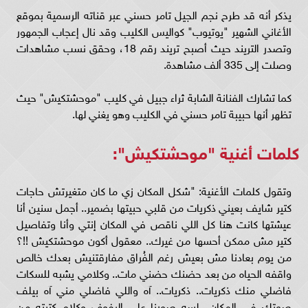
يذكر أنه قد طرح نجم الجيل تامر حسني عبر قناته الرسمية بموقع
الأغاني الشهير "يوتيوب" كواليس الكليب وقد نال إعجاب الجمهور
وتصدر التريند حيث أصبح تريند رقم 18، وحقق نسب مشاهدات
وصلت إلى 335 ألف مشاهدة.
كما تشارك الفنانة الشابة ثراء جبيل في كليب "موحشتكيش" حيث
تظهر أنها حبيبة تامر حسني في الكليب وهو يغني لها.
كلمات أغنية "موحشتكيش":
وتقول كلمات الأغنية: "شكل المكان زي ما كان متغيرتش حاجات
كتير شايف بعيني ذكريات من قلبي حبيتها بضمير.. أجمل سنين أنا
عيشتها كانت هنا كل اللي ناقص في المكان إنتي وأنا وتفاصيل
كتير مش ممكن أحسها من غيرك.. معقول أكون موحشتكيش !!؟
من يوم بعادنا مش بعيش رغم الفُراق مفارقتنيش بعدك خالص
واقفه الحياه من بعد حضنك حضني مات.. وكلامي يشبه للسكات
فاضلي منك ذكريات.. ذكريات.. آه واللي فاضلي مني آه بيلف
صوتك في المكان.. لسه صورنا على الرفوف وكلام كتبته من