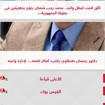
تألق لافت لبطل واعد.. محمد رجب شعبان يتوّج بذهبيتين في
بطولة الجمهورية...
دكتور رمضان طنطاوي يكتب: أفكار نافعه.... لإدارة واعيه
الأعلى قراءة
الفيس بوك