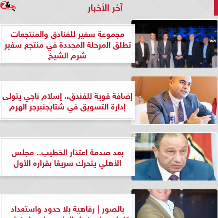
آخر الأخبار
مجموعة سفير للفنادق والمنتجعات
تطلق المرحلة المجددة في منتجع سفير
شرم الشيخ
إضافة قوية للفندق.. إسلام ناجي يتولى
إدارة التسويق في شتايجنبرجر الهرم
بعد صدمة اعتذار الخطيب.. مجلس
الأهلي يتحرك سريعًا بقراره الأول
بالصور | رفاهية بلا حدود واستعداد