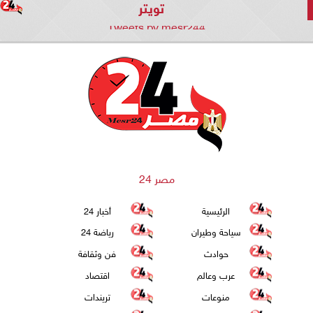
تويتر
Tweets by mesr244
مصر 24
الرئيسية
أخبار 24
سياحة وطيران
رياضة 24
حوادث
فن وثقافة
عرب وعالم
اقتصاد
منوعات
تريندات