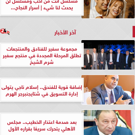
مسلسل أنت من أحب ومسلسل لن
يحدث لنا شيء | أسرار النجاح...
آخر الأخبار
مجموعة سفير للفنادق والمنتجعات
تطلق المرحلة المجددة في منتجع سفير
شرم الشيخ
إضافة قوية للفندق.. إسلام ناجي يتولى
إدارة التسويق في شتايجنبرجر الهرم
بعد صدمة اعتذار الخطيب.. مجلس
الأهلي يتحرك سريعًا بقراره الأول