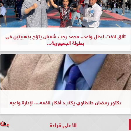
تألق لافت لبطل واعد.. محمد رجب شعبان يتوّج بذهبيتين في
بطولة الجمهورية...
دكتور رمضان طنطاوي يكتب: أفكار نافعه.... لإدارة واعيه
الأعلى قراءة