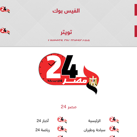
الفيس بوك
تويتر
Tweets by mesr244
مصر 24
الرئيسية
أخبار 24
سياحة وطيران
رياضة 24