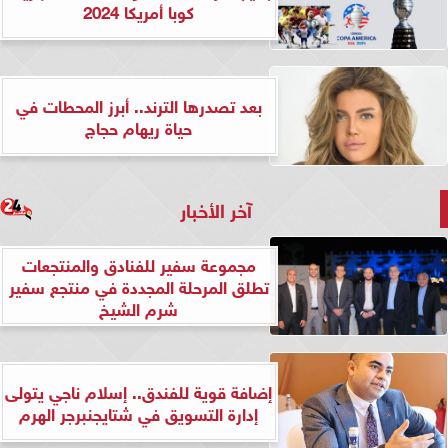
كوبا أمريكا 2024
بعد تصدرها الترند.. أبرز المحطات في
حياة ريهام حجاج
آخر الأخبار
مجموعة سفير للفنادق والمنتجعات
تطلق المرحلة المجددة في منتجع سفير
شرم الشيخ
إضافة قوية للفندق.. إسلام ناجي يتولى
إدارة التسويق في شتايجنبرجر الهرم