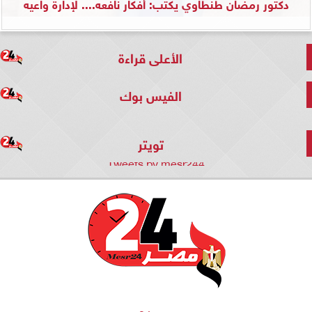
دكتور رمضان طنطاوي يكتب: أفكار نافعه.... لإدارة واعيه
الأعلى قراءة
الفيس بوك
تويتر
Tweets by mesr244