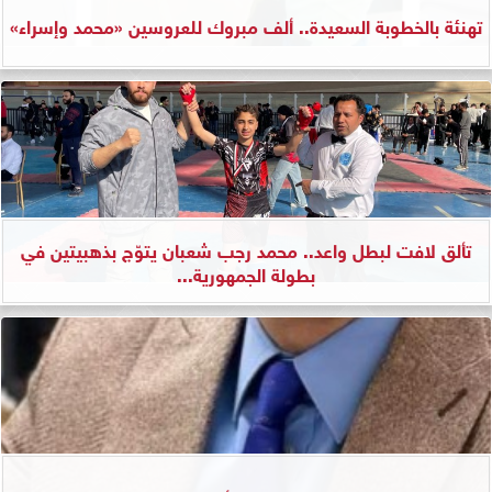
تهنئة بالخطوبة السعيدة.. ألف مبروك للعروسين «محمد وإسراء»
تألق لافت لبطل واعد.. محمد رجب شعبان يتوّج بذهبيتين في
بطولة الجمهورية...