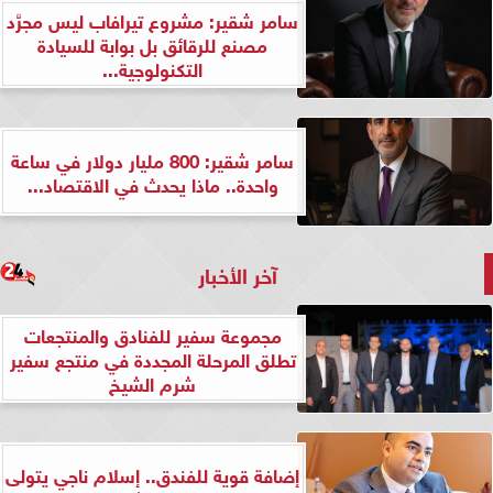
سامر شقير: مشروع تيرافاب ليس مجرَّد
مصنع للرقائق بل بوابة للسيادة
التكنولوجية...
سامر شقير: 800 مليار دولار في ساعة
واحدة.. ماذا يحدث في الاقتصاد...
آخر الأخبار
مجموعة سفير للفنادق والمنتجعات
تطلق المرحلة المجددة في منتجع سفير
شرم الشيخ
إضافة قوية للفندق.. إسلام ناجي يتولى