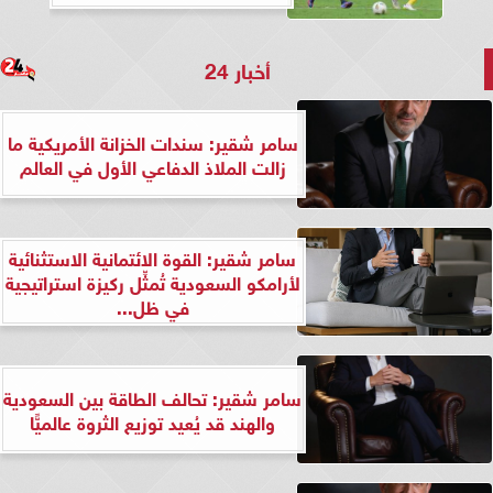
أخبار 24
سامر شقير: سندات الخزانة الأمريكية ما
زالت الملاذ الدفاعي الأول في العالم
سامر شقير: القوة الائتمانية الاستثنائية
لأرامكو السعودية تُمثِّل ركيزة استراتيجية
في ظل...
سامر شقير: تحالف الطاقة بين السعودية
والهند قد يُعيد توزيع الثروة عالميًّا