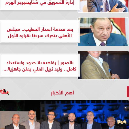
إدارة التسويق في شتايجنبرجر الهرم
بعد صدمة اعتذار الخطيب.. مجلس
الأهلي يتحرك سريعًا بقراره الأول
بالصور | رفاهية بلا حدود واستعداد
كامل.. وليد نبيل العلي يعلن جاهزية...
أهم الأخبار