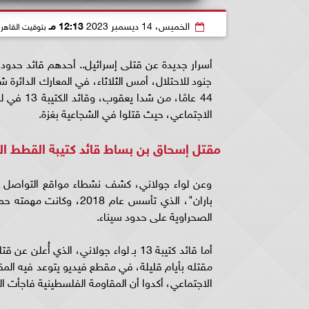
الخميس، 14 ديسمبر 2023
12:13 مـ
بتوقيت القاهر
جنود للاحتلال، أمس الثلاثاء، في المعارك الدائرة
44 عامًا،
الاجتماعي، حيث قتلوا في الشجاعية بغزة.
مقتل إسحاق بن بساط قائد كتيبة القطط ا
وعن لواء جولاني، كشف نشطاء مواقع التواصل ال
باران"، الذي تأسس عام 
الصحراوية على حدود سيناء.
أما قائد كتيبة 13 بـ لواء جولاني، الذ
مقتله بأيام قليلة، في مقطع فيديو يتوعد فيه الم
الاجتماعي، أكدوا أن المقاومة الفلسطينية فاجأت ا