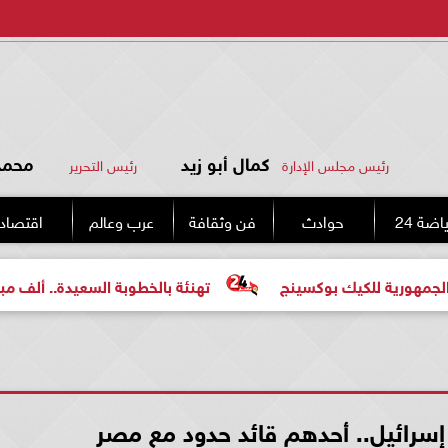
كمال أبو زيد
محمد 
رئيس مجلس الإدارة
رئيس التحرير
اضة 24
حوادث
فن وثقافة
عرب وعالم
اقتصاد
ك بوكسينج
تهنئة بالخطوبة السعيدة.. ألف مبروك للعروسين 
إسرائيل.. أحدهم قائد حدود مع مصر