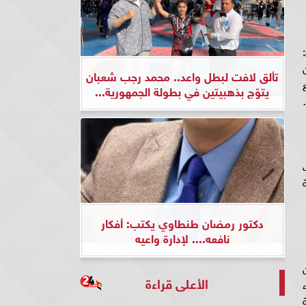
ل:
تألق لافت لبطل واعد.. محمد رجب شعبان
طع
يتوّج بذهبيتين في بطولة الجمهورية...
ات
دكتور رمضان طنطاوي يكتب: أفكار
نافعه.... لإدارة واعيه
الأعلى قراءة
ا، قائد الكتيبة 13 لواء
ة