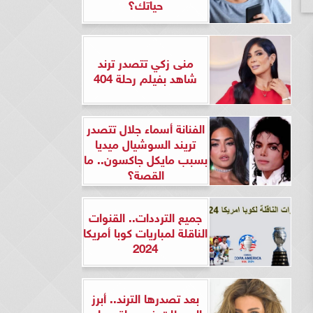
حياتك؟
منى زكي تتصدر ترند
شاهد بفيلم رحلة 404
الفنانة أسماء جلال تتصدر
تريند السوشيال ميديا
بسبب مايكل جاكسون.. ما
القصة؟
جميع الترددات.. القنوات
الناقلة لمباريات كوبا أمريكا
2024
بعد تصدرها الترند.. أبرز
المحطات في حياة ريهام