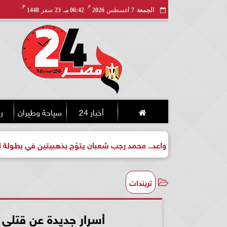
مـ
هـ
الجمعة
7
أغسطس
2026
06:42 مـ
23
صفر
1448
أخبار 24
سياحة وطيران
ري
ل واعد.. محمد رجب شعبان يتوّج بذهبيتين في بطولة الجمهورية للكي
تريندات
أسرار جديدة عن قتلى 