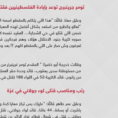
تومر جرينبرج توعد بإبادة الفلسطينيين فقتل
"تعالو وانظرو من استعد بشكل أفضل لهذه المعركة
صوره كتيبة جنود الاحتلال هؤلاء وهم فرحانين
تعرفون وش صار على اللي بالمقطع كلهم ؟! بعد و
من مستوطنة سدى يعقوب، قائد وحدة مقر العمليات
من يانوح، قائد الكتيبة 53 في اللواء 188 (قتل في 01/11).
رتب ومناصب قتلى لوء جولاني في غزة
وعلق عمر طاهر قائلًا: "عايزك بس تركز معايا كدة 