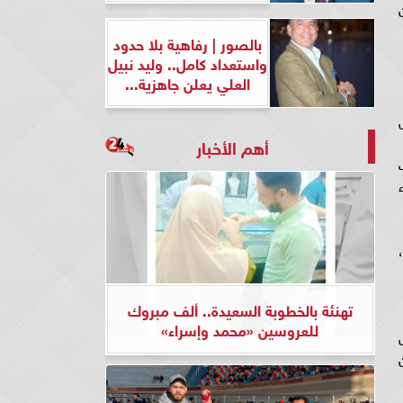
بالصور | رفاهية بلا حدود
واستعداد كامل.. وليد نبيل
العلي يعلن جاهزية...
أهم الأخبار
،
تهنئة بالخطوبة السعيدة.. ألف مبروك
للعروسين «محمد وإسراء»
حتلال