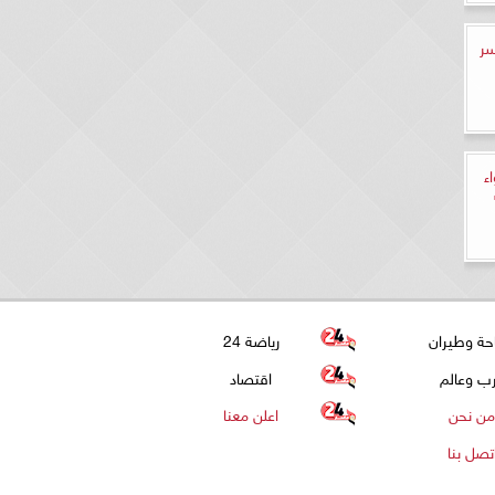
سر
ء
حة وطيران
رياضة 24
ب وعالم
اقتصاد
من نحن
اعلن معنا
تصل بنا