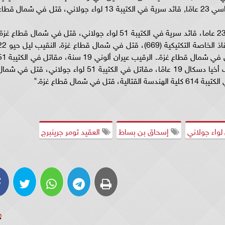
(669) - قتل في شمال قطاع غزة. الرائد روعي ملداسي 23 عامًا, قائد سرية في الكتيبة 13 لواء جولاني، قتل في شمال قط
وتابع عمر طاهر قائلًا: "الرائد موشيه أفرام بار أون 23 عاما، قائد سرية في الكتيبة 51 لواء جولاني، قتل في شمال قطاع غز
الرائد روم هيشت (20 عاما)، مقاتل في وحدة الإنقاذ الخاصة التكتيكية (669)، قتل ف
عامًا، قائد فصيلة في الكتيبة 51 لواء جولاني، قتل في شمال قطاع غزة.. الرقيب عيران
في لواء جولاني، قتل في شمال قطاع غزة. الرقيب أخيا دسكال 19 عامًا، مقاتل في الكتيبة 51 لواء جولاني، قتل في ش
إسحاق بن بساط
العقيد تومر جرينبرج