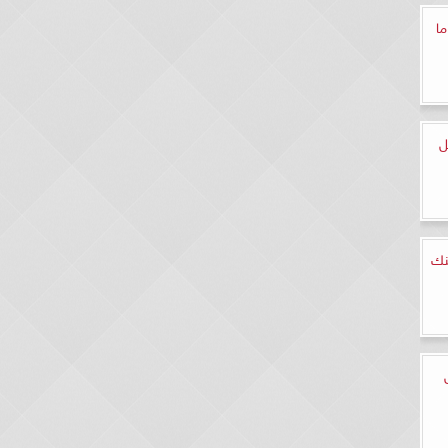
ما
ل
 يمكنك