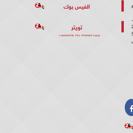
اع
الفيس بوك
ة.
ي شمال قطاع غزة. النقيب ليل حيو 22
تويتر
 ألوني 19 سنة، مقاتل في الكتيبة 51
Tweets by mesr244
مال