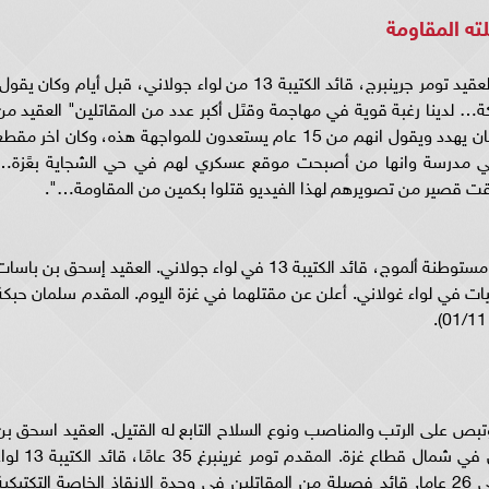
ته المقاومة
وعلق معاذ قائلًا: "هذا اللي يتكلم بالمقطع اسمه العقيد تومر جرينبرج، قائد الكتيبة 13 من لواء جولاني، قبل أيام وكان يقو
… لدينا رغبة قوية في مهاجمة وقىًل أكبر عدد من المقاتلين" العقيد من
ضمن اللي قىًلو في حي الشجاية… العقيد نفسه كان يهدد ويقول انهم من 15 عام يستعدون للمواجهة هذه، وكان اخر مق
 في مدرسة وانها من أصبحت موقع عسكري لهم في حي الشجاية بعًزة…
قت قصير من تصويرهم لهذا الفيديو قتلوا بكمين من المقاومة…".
وقالت خديجة أبو خضرا: " المقدم تومر غرينبرغ من مستوطنة ألموج، قائد الكتيبة 13 في لواء جولاني. العقيد إسحق بن باس
 في لواء غولاني. أعلن عن مقتلهما في غزة اليوم. المقدم سلمان حبكة
وتبص على الرتب والمناصب ونوع السلاح التابع له القتيل. العقيد اسحق بن
باشيت أو بساط، 44 عامًا، قائد لواء جولاني، قتل في شمال قطاع غزة. المقدم تومر غرينبرغ 35 عامً
جولاني، قتل في شمال قطاع غزة. الرائد بن شيلي 26 عاما, قائد فصيلة من المقاتلين في وحدة الإنقاذ الخاصة التكتيكي