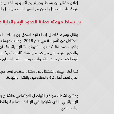
إعلان مقتل بن بساط وجرينبيرج أثار ردود أفعال 
هوية قادة الاحتلال الذين تم استهدافهم من قبل ال
بن بساط مهمته حماية الحدود الإسرائيلية 
وقال وسيم فاضل إن العقيد اسحق بن بساط، الذي 
الاحتلال عن تأسيسة في عام 2018، وكانت مهمته حماية الحدود الإسرائيلية مع مصر"
وذكرت صحيفة "يديعوت أحرونوت" الإسرائيلية، أن ل
والذكور، هو مكون من كتيبتين هما: "الفهد"، و"كاراك
قوة الكتيبتين تحت قائد واحد، وهو العقيد إسحاق ب
الذي توعد أهل غزة والمقاومين بالقتل والإبادة.
الإسرائيلي، الذي شاركوا في الإبادة الجماعية وال
لواء جولاني.