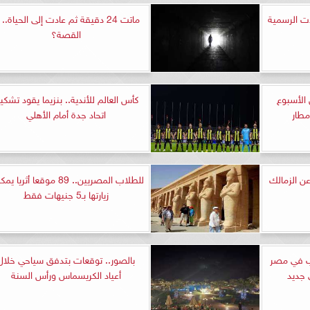
لات الرسمية
ماتت 24 دقيقة ثم عادت إلى الحياة.. 
القصة؟
الأسبوع
كأس العالم للأندية.. بنزيما يقود تشكي
مطار
اتحاد جدة أمام الأهلي
ن الزمالك
للطلاب المصريين.. 89 موقعا أثريا
زيارتها بـ5 جنيهات فقط
ار الذهب في مصر
بالصور.. توقعات بتدفق سياحي خلال
 جديد
أعياد الكريسماس ورأس السنة