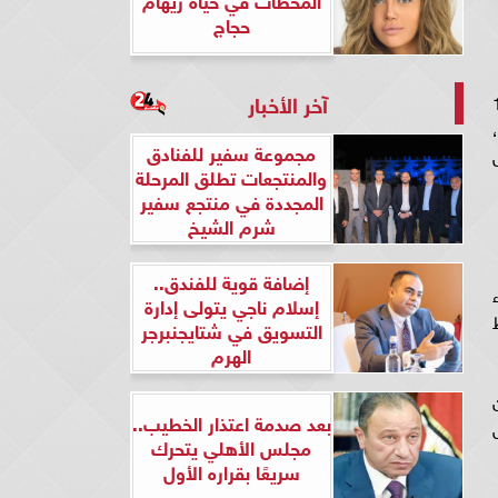
حجاج
آخر الأخبار
جيش الاحتلال الإسرائيلي عن مقتل 10
مجموعة سفير للفنادق
ل
والمنتجعات تطلق المرحلة
المجددة في منتجع سفير
شرم الشيخ
إضافة قوية للفندق..
إسلام ناجي يتولى إدارة
ط
التسويق في شتايجنبرجر
الهرم
بعد صدمة اعتذار الخطيب..
مجلس الأهلي يتحرك
سريعًا بقراره الأول