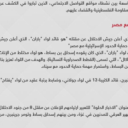
واسعة بين نشطاء مواقع التواصل الاجتماعي، الذين تباروا في الكشف عن
مقاومة الفلسطينية والقضاء عليهم.
مع مصر
أعلن جيش الاحتلال عن مقتله "هو قائد لواء "باران"، الذي أعلن جيش
واء "باران"، الذي كان يقوده إسحاق بن بساط، هو لواء مختلط من الإناث
ال"، التي تسمى (القطط الصحراوية النسائية). والهدف من اللواء تعزيز بناء
ن البساط، واستمرار مهمة حماية الحدود مع سيناء.
كما أعلن جيش الاحتلال عن مقتل المقدم تومر جرينبرج، قائد الكتيبة 13 في لواء جولاني، وضابط برتبة عقيد من لواء "يفتاح"
ودشن نشطاء مواقع التواصل الاجتماعي هاشتاج بعنوان "الاخبار الحلوة" للتعبير ارتياحهم للإعلان عن مقتل 8 من جنود الا
تطهير العرقي للمدنيين في غزة، ومن بينهم إسحاق بساط وتومر جرينبرج، من