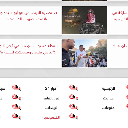
مشاركة في
بعد تصدره الترند.. من هو أبو عبيدة و
لأول مرة
علاقته بـ صهيب الكحلوت؟
ف أن هناك
مقطع فيديو لـ حمو بيكا في أرض اللوا
:"بيرمي فلوس وموبايلات لجمهوره"
الرئيسية
أخبار 24
سيا
حوادث
فن وثقافة
عر
منوعات
تريندات
الخصوصية
ا