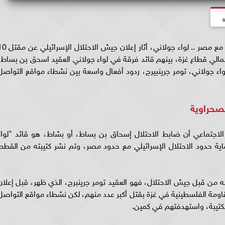
ة
أسرار جديدة عن قتلى إسرائيل.. أحدهم قائد حدود مع مصر .. لواء جولاني، أثار إعلان 
 شمالي قطاع غزة، بينهم قائد فرقة في لواء جولاني العقيد اسحق بن بساط،
 من شدا يعقوب، وقائد الكتيبة 13 في لواء جولاني، تومر جرينبيرج، ردود أفعال واسعة بين نشطاء مواقع التواص
لصحراوية
اجتماعي أن ضابط الاحتلال إسحاق بن بساط، أو بشاط، هو قائد "لواء
2018، وكانت مهمته حماية حدود الاحتلال الإسرائيلي مع حدود مصر، وتم نشر كتيبته من القط
ي أُعلن عن قتله من قبل جيش الاحتلال، فهو العقيد تومر جرينبرج، الذي ظهر، قبل إعلان
قاومة الفلسطينية في غزة بقتل أكبر عدد منهم، لكن نشطاء مواقع التواصل
لكتيبة، واستهدفتهم في كمين.