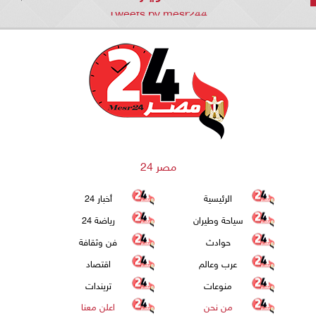
Tweets by mesr244
مصر 24
الرئيسية
أخبار 24
سياحة وطيران
رياضة 24
حوادث
فن وثقافة
عرب وعالم
اقتصاد
منوعات
تريندات
من نحن
اعلن معنا