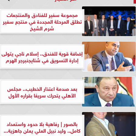
مجموعة سفير للفنادق والمنتجعات
تطلق المرحلة المجددة في منتجع سفير
شرم الشيخ
إضافة قوية للفندق.. إسلام ناجي يتولى
إدارة التسويق في شتايجنبرجر الهرم
بعد صدمة اعتذار الخطيب.. مجلس
الأهلي يتحرك سريعًا بقراره الأول
بالصور | رفاهية بلا حدود واستعداد
كامل.. وليد نبيل العلي يعلن جاهزية...