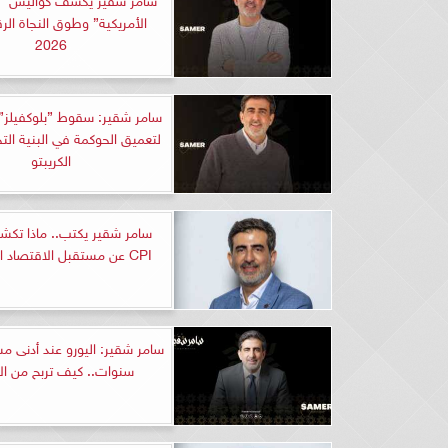
الأمريكية” وطوق النجاة ال
2026
سامر شقير: سقوط ”بلوكفيلز” 
لتعميق الحوكمة في البنية الت
الكريبتو
سامر شقير يكتب.. ماذا تكش
CPI عن مستقبل الاقتصاد الأمريكي؟
سامر شقير: اليورو عند أدنى مس
سنوات.. كيف تربح من ال