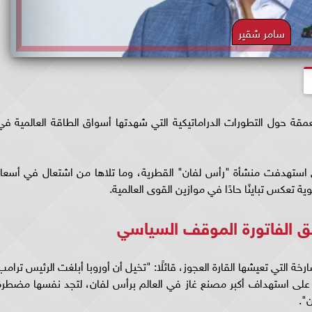
سامر شقير
عمقة حول التطورات الدراماتيكية التي شهدتها أسواق الطاقة العالمية في
ي استهدفت منشأة "رأس لفان" القطرية، وما تلاها من اشتعال في أسعار
قوية تعكس تباينًا حادًا في موازين القوى العالمية.
سبق الفاتورة الموقف السياسي
خة التي تعيشها القارة العجوز، قائلًا: "تخيل أن أوروبا أبلغت الرئيس ترامب
ت على استهداف أكبر مصنع غاز في العالم برأس لفان، لتجد نفسها مضطرة
".