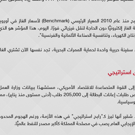
"الـTTF هو سوق افتراضي يقع في هولندا، وأصبح منذ عام 2010 المعيار الرئيسي (Benchmark) لأسعار الغاز في أور
الغاز إلكترونيًّا دون الحاجة لنقل فيزيائي فورًا. اليوم، هذا المؤشر هو الذي
ينة حربية واحدة لحماية الممرات البحرية، تجد نفسها الآن تشتري الغاز
 استراتيجي
ى القوة المتصاعدة للاقتصاد الأمريكي، مستشهدًا ببيانات وزارة العمل
الصادرة في 19 مارس 2026، والتي أظهرت انخفاض طلبات إعانات البطالة إلى 205,000 طلب (أدنى مستوى منذ يناير)، م
وسياسية.
شقير أنها تبرز كـ"رابح استراتيجي" في هذه الأزمة، ورغم الهجوم المحدود
الإيجابي العام يصب في مصلحة المملكة كأكبر مصدر للنفط عالميًّا.