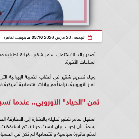
الجمعة، 20 مارس 2026
03:16 مـ
بتوقيت القاهرة
أصدر رائد الاستثمار، سامر شقير، قراءة تحليلية م
الساعات الأخيرة.
وجاء تصريح شقير في أعقاب الضربة الإيرانية الت
الغاز الأوروبية، تزامناً مع بيانات اقتصادية أمريكية 
ثمن "الحياد" الأوروبي.. عندما ت
استهل سامر شقير تحليله بالإشارة إلى المفارقة الصار
رسميًّا بأن (حرب إيران ليست حربنا)، ثم استيقظ
لدفع فاتورة سياسية واقتصادية لم تكن في الحسبان