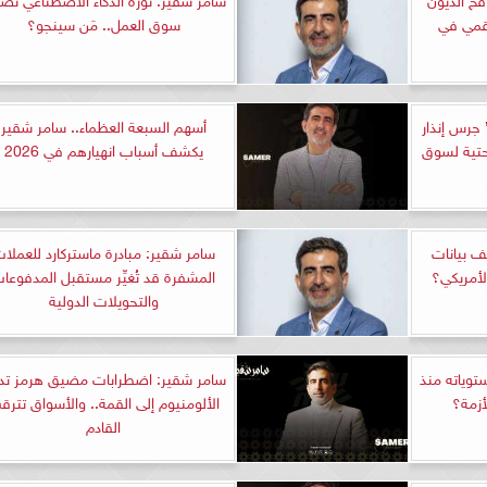
رقمي في
سوق العمل.. مَن سينجو؟
جرس إنذار
أسهم السبعة العظماء.. سامر شقير
حتية لسوق
يكشف أسباب انهيارهم في 2026
ف بيانات
سامر شقير: مبادرة ماستركارد للعملا
المشفرة قد تُغيِّر مستقبل المدفوعا
والتحويلات الدولية
توياته منذ
سامر شقير: اضطرابات مضيق هرمز تد
أزمة؟
الألومنيوم إلى القمة.. والأسواق تترق
القادم