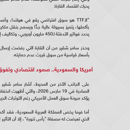
يحرك اقتصاد القارة:
بأكملها، يتميز بسيولة عالية جدًّا ويسمح بنقل ملكية 
يحدد فواتير التدفئة لـ450 مليون أوروبي، وتكاليف إنتاج الكهرباء، وتنافسية الصناعة الألمانية والفرنسية".
وحذر سامر شقير من أن القارة التي رفضت إرسال سف
بأسعار قياسية من سوق قررت عدم حمايته.
أمريكا والسعودية.. صمود اقتصادي وتفوق
على الجانب الآخر من المحيط، أشار سامر شقير إل
يؤكد مرونة سوق العمل الأمريكي رغم التوترات الجي
أما فيما يخص المملكة العربية السعودية، فقد أكد 
الذي تعرضت له مصفاة "رأس تنورة"، إلا أن التأثير 