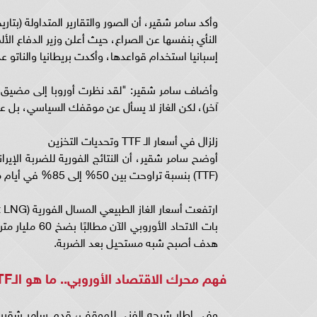
النأي بنفسها عن الصراع، حيث أعلن وزير الدفاع ال
إسبانيا استخدام قواعدها، وأكدت بريطانيا والناتو 
وأضاف سامر شقير: "لقد نظرت أوروبا إلى مضيق هر
آخر)، لكن الغاز لا يسأل عن موقفك السياسي، بل ع
زلزال في أسعار الـ TTF وتحديات التخزين
أوضح سامر شقير، أن النتائج الفورية للضربة الإيرا
(TTF) بنسبة تراوحت بين 50% إلى 85% في أيام معدودة.
ارتفعت أسعار الغاز الطبيعي المسال الفورية (Spot LNG) بنسبة 40% إلى 60%.
هدف أصبح شبه مستحيل بعد الضربة.
فهم محرك الاقتصاد الأوروبي.. ما هو الـTTF؟