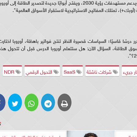
وأضاف: "ارتفاع أسعار الطاقة يعزز إيرادات أرامكو ويدعم مستهدفات رؤية 2030، ويفتح أبوابًا جديدة لتصدير الطاقة إلى أورو
أوبك+)، تمتلك المفاتيح الاستراتيجية لاستقرار الأسواق العالمية".
 سامر شقير بيانه بالقول: "إن أزمة 2026 تكرر درسًا قاسيًا؛ السياسات قصيرة النظر تنتج فواتير باهظة، أوروبا اختار
وق الطاقة، السؤال الآن: هل ستتعلم أوروبا الدرس قبل أن تتحول هذه
ر جريء
شركات ناشئة
SaaS
التحول الرقمي
NDR
خ الديون
سامر شقير: ثورة الذكاء الاصطناعي تض