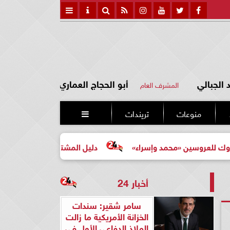
الجبالي
أبو الحجاج العماري
المشرف العام
منوعات
تريندات

 «محمد وإسراء»
دليل المشتري لأول مرة لاختيار مشروع عقا
أخبار 24
سامر شقير: سندات
الخزانة الأمريكية ما زالت
الملاذ الدفاعي الأول في