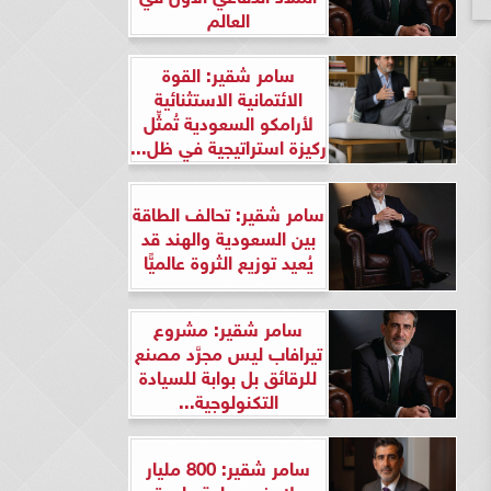
العالم
سامر شقير: القوة
الائتمانية الاستثنائية
لأرامكو السعودية تُمثِّل
ركيزة استراتيجية في ظل...
سامر شقير: تحالف الطاقة
بين السعودية والهند قد
يُعيد توزيع الثروة عالميًّا
سامر شقير: مشروع
تيرافاب ليس مجرَّد مصنع
للرقائق بل بوابة للسيادة
التكنولوجية...
سامر شقير: 800 مليار
دولار في ساعة واحدة..