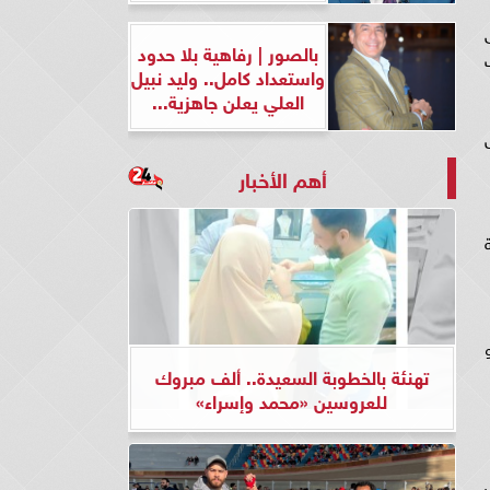
ى
بالصور | رفاهية بلا حدود
واستعداد كامل.. وليد نبيل
العلي يعلن جاهزية...
أهم الأخبار
دف 90%، وهو
تهنئة بالخطوبة السعيدة.. ألف مبروك
للعروسين «محمد وإسراء»
لذي