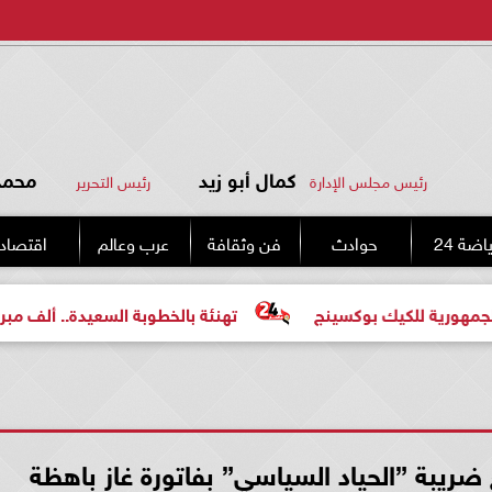
كمال أبو زيد
محمد 
رئيس مجلس الإدارة
رئيس التحرير
اضة 24
حوادث
فن وثقافة
عرب وعالم
اقتصاد
ك بوكسينج
تهنئة بالخطوبة السعيدة.. ألف مبروك للعروسين
 ضريبة ”الحياد السياسي” بفاتورة غاز باهظة