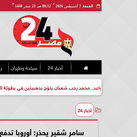
مـ
هـ
الجمعة
7
أغسطس
2026
08:12 صـ
23
صفر
1448
أخبار 24
سياحة وطيران
ري
طل واعد.. محمد رجب شعبان يتوّج بذهبيتين في بطولة الجمهورية للكي
أخبار 24
سامر شقير يحذر: أوروبا تدفع