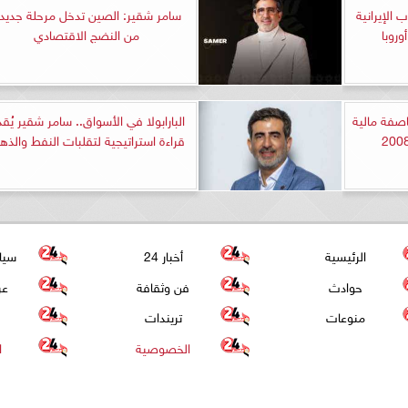
 الإيرانية
سامر شقير: الصين تدخل مرحلة جديد
روبا
من النضج الاقتصادي
صفة مالية
البارابولا في الأسواق.. سامر شقير يُقدّ
قراءة استراتيجية لتقلبات النفط والذ
الرئيسية
أخبار 24
سيا
حوادث
فن وثقافة
عر
منوعات
تريندات
الخصوصية
ا