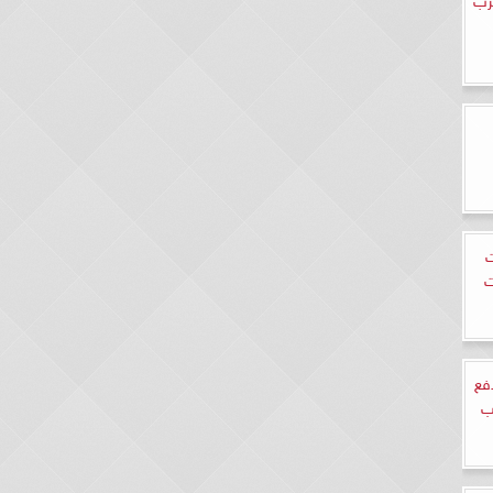
ت
ت
فع
ب