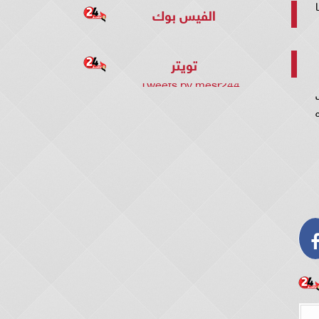
با
الفيس بوك
تويتر
Tweets by mesr244
ت
رب