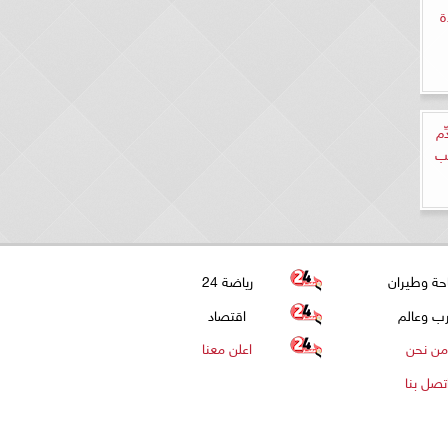
ة
ِم
هب
حة وطيران
رياضة 24
ب وعالم
اقتصاد
من نحن
اعلن معنا
تصل بنا