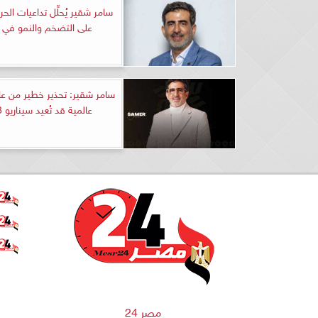
سامر شقير يُحلِّل تداعيات الحرب
على التضخم والنمو في أو
سامر شقير: تحذير خطير من عا
عالمية قد تُعيد سيناريو 2008
مصر 24