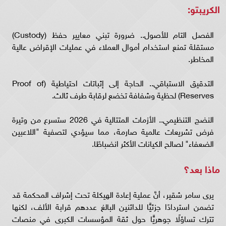
الكريبتو:
الفصل التام للأصول.. ضرورة تبني معايير حفظ (Custody)
مستقلة تمنع استخدام أموال العملاء في عمليات الإقراض عالية
المخاطر.
التدقيق الاستباقي.. الحاجة إلى إثباتات احتياطية (Proof of
Reserves) لحظية وشفافة تخضع لرقابة طرف ثالث.
النضج التنظيمي.. الأزمات المتتالية في 2026 ستسرع من وتيرة
فرض تشريعات عالمية صارمة، مما سيؤدي لتصفية "اللاعبين
الضعفاء" لصالح الكيانات الأكثر انضباطًا.
ماذا بعد؟
يرى سامر شقير، أنَّ عملية إعادة الهيكلة تحت إشراف المحكمة قد
تضمن استردادًا جزئيًّا للدائنين البالغ عددهم قرابة الألف، لكنها
تترك تساؤلًا جوهريًّا حول ثقة المؤسسات الكبرى في منصات