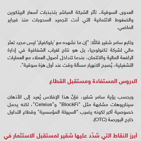
العدوى السوقية.. تأثر الشركة المباشر بتذبذبات أسعار البيتكوين
والضغوط الائتمانية التي أدت لتجميد السحوبات منذ فبراير
الماضي.
وتابع سامر شقير قائلًا: "إن ما نشهده مع 'بلوكفيلز' ليس مجرد تعثر
مالي لشركة تكنولوجيا، بل هو نتاج لغياب الشفافية في إدارة
الرافعة المالية والائتمان، عندما تتداخل أصول العملاء مع العمليات
التشغيلية، يُصبح الانهيار مسألة وقت عند أول هزة سوقية".
الدروس المستفادة ومستقبل القطاع
وبحسب رؤية سامر شقير، فإنَّ هذا الإفلاس يُعيد إلى الأذهان
سيناريوهات مشابهة مثل "BlockFi" و"Celsius"، لكنه يحمل
خصوصية أكبر لكونه يضرب "السيولة المؤسسية" وقطاع التداول
خارج البورصة (OTC).
أبرز النقاط التي شدَّد عليها شقير لمستقبل الاستثمار في