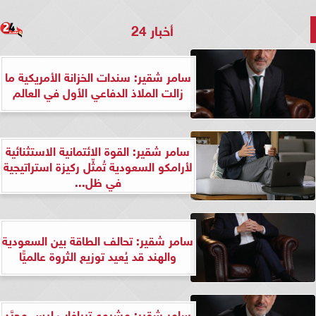
أخبار 24
سامر شقير: سندات الخزانة الأمريكية ما
زالت الملاذ الدفاعي الأول في العالم
سامر شقير: القوة الائتمانية الاستثنائية
لأرامكو السعودية تُمثِّل ركيزة استراتيجية
في ظل...
سامر شقير: تحالف الطاقة بين السعودية
والهند قد يُعيد توزيع الثروة عالميًّا
سامر شقير: مشروع تيرافاب ليس مجرَّد