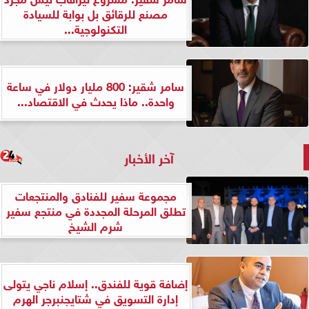
مصنع للرقائق بل بوابة للسيادة
التكنولوجية...
سامر شقير: 800 مليار دولار في ساعة
واحدة.. ماذا يحدث في الاقتصاد...
آخر الأخبار
مجموعة سفير للفنادق والمنتجعات
تطلق المرحلة المجددة في منتجع سفير
شرم الشيخ
إضافة قوية للفندق.. إسلام ناجي يتولى
إدارة التسويق في شتايجنبرجر الهرم