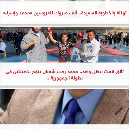
تهنئة بالخطوبة السعيدة.. ألف مبروك للعروسين «محمد وإسراء»
تألق لافت لبطل واعد.. محمد رجب شعبان يتوّج بذهبيتين في
بطولة الجمهورية...