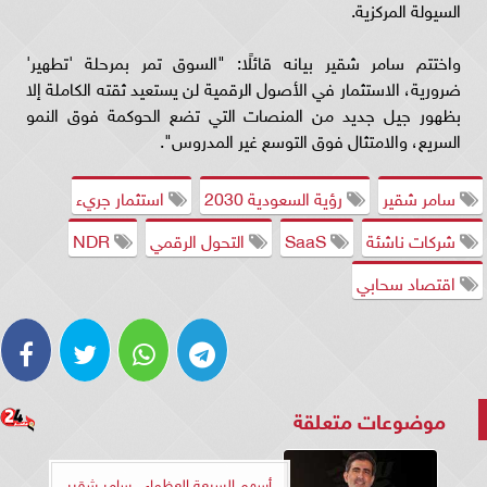
السيولة المركزية.
واختتم سامر شقير بيانه قائلًا: "السوق تمر بمرحلة 'تطهير'
ضرورية، الاستثمار في الأصول الرقمية لن يستعيد ثقته الكاملة إلا
بظهور جيل جديد من المنصات التي تضع الحوكمة فوق النمو
السريع، والامتثال فوق التوسع غير المدروس".
سامر شقير
رؤية السعودية 2030
استثمار جريء
شركات ناشئة
SaaS
التحول الرقمي
NDR
اقتصاد سحابي
موضوعات متعلقة
أسهم السبعة العظماء.. سامر شقير